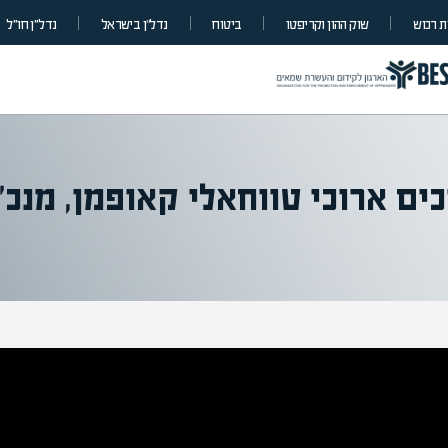
 רכוש
שוק ההון וקריפטו
ביטוח
נדל”ן בישראל
נדל״ן חו״ל
ים ארוכי טווחאלי קאופמן, מנכ"
המרצים המובי
מחכים לכם בא