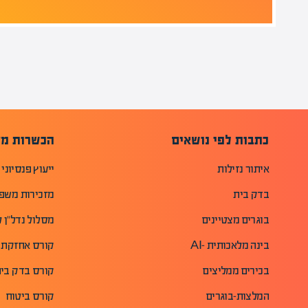
כתבות לפי נושאים
הכשרות מק
איתור נזילות
ייעוץ פנסיוני
בדק בית
מזכירות משפ
בוגרים מצטיינים
מסלול נדל"ן ל
בינה מלאכותית -AI
קורס אחזקת 
בכירים ממליצים
קורס בדק בית 
המלצות-בוגרים
קורס ביטוח