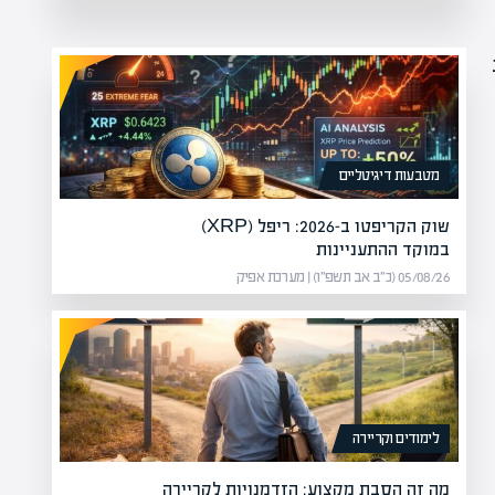
מטבעות דיגיטליים
שוק הקריפטו ב-2026: ריפל (XRP)
במוקד ההתעניינות
05/08/26 (כ״ב אב תשפ״ו) | מערכת אפיק
לימודים וקריירה
מה זה הסבת מקצוע: הזדמנויות לקריירה