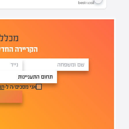
best-1.co.il
הקריירה החדש
אני מסכים/ה ל-
תנ