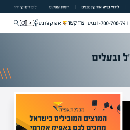
ליקויי בנייה ואחזקת מבנים
יזמות ועסקים
לימודים וקריירה
צרו קשר
1-700-700-741
כניסה
אפיק ג'ובס
ל ובעלים
מומחים בהערכת שווי
מעל 1000 מומחים
לים בישראל
בהערכות שווי
פיק אקדמי