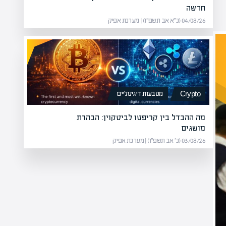
חדשה
04/08/26 (כ״א אב תשפ״ו) | מערכת אפיק
מטבעות דיגיטליים
Crypto
מה ההבדל בין קריפטו לביטקוין: הבהרת
מושגים
03/08/26 (כ׳ אב תשפ״ו) | מערכת אפיק