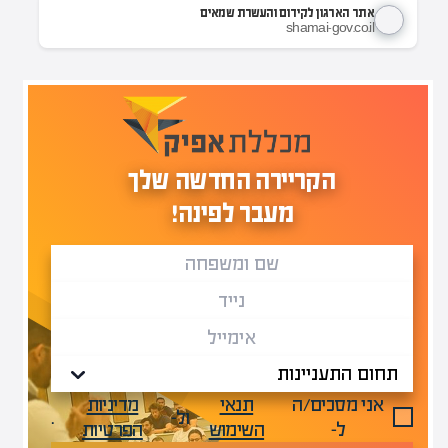
אתר הארגון לקידום והעשרת שמאים
shamai-gov.co.il
הקריירה החדשה שלך
מעבר לפינה!
אני מסכים/ה
תנאי
מדיניות
ול-
.
ל-
השימוש
הפרטיות