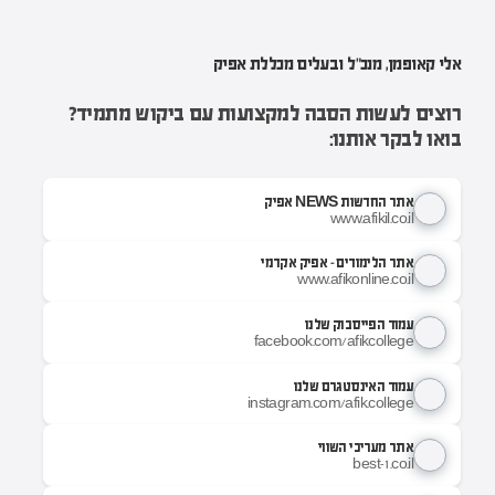
אלי קאופמן, מנכ"ל ובעלים מכללת אפיק
רוצים לעשות הסבה למקצועות עם ביקוש מתמיד?
בואו לבקר אותנו:
אתר החדשות NEWS אפיק
www.afikil.co.il
אתר הלימודים - אפיק אקדמי
www.afikonline.co.il
עמוד הפייסבוק שלנו
facebook.com/afikcollege
עמוד האינסטגרם שלנו
instagram.com/afik.college
אתר מעריכי השווי
best-1.co.il