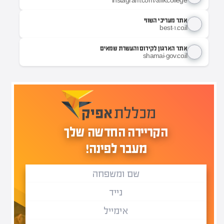
instagram.com/afik.college
אתר מעריכי השווי
best-1.co.il
אתר הארגון לקידום והעשרת שמאים
shamai-gov.co.il
הקריירה החדשה שלך
מעבר לפינה!