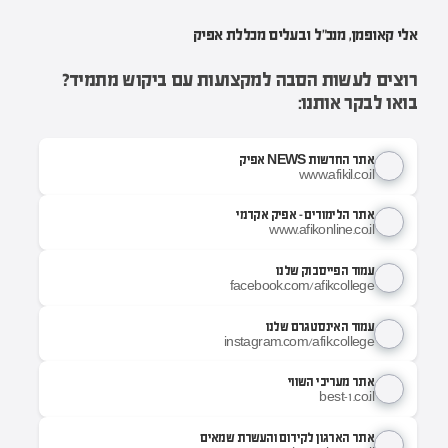
אלי קאופמן, מנכ"ל ובעלים מכללת אפיק
רוצים לעשות הסבה למקצועות עם ביקוש מתמיד?
בואו לבקר אותנו:
אתר החדשות NEWS אפיק
www.afikil.co.il
אתר הלימודים - אפיק אקדמי
www.afikonline.co.il
עמוד הפייסבוק שלנו
facebook.com/afikcollege
עמוד האינסטגרם שלנו
instagram.com/afik.college
אתר מעריכי השווי
best-1.co.il
אתר הארגון לקידום והעשרת שמאים