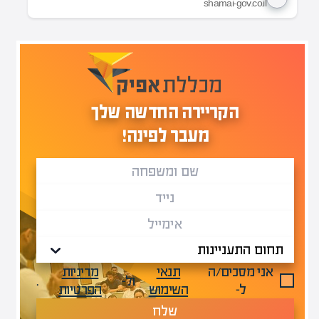
shamai-gov.co.il
הקריירה החדשה שלך
מעבר לפינה!
אני מסכים/ה
תנאי
מדיניות
ול-
.
ל-
השימוש
הפרטיות
שלח