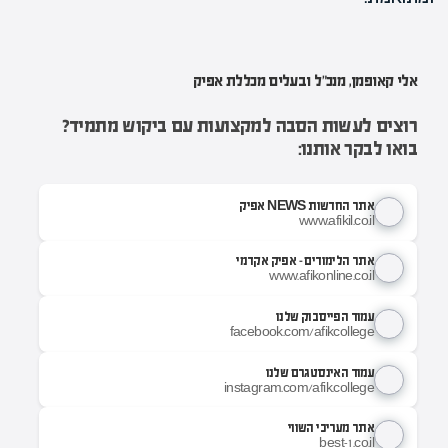
אלי קאופמן, מנכ"ל ובעלים מכללת אפיק
רוצים לעשות הסבה למקצועות עם ביקוש מתמיד?
בואו לבקר אותנו:
אתר החדשות NEWS אפיק
www.afikil.co.il
אתר הלימודים - אפיק אקדמי
www.afikonline.co.il
עמוד הפייסבוק שלנו
facebook.com/afikcollege
עמוד האינסטגרם שלנו
instagram.com/afik.college
אתר מעריכי השווי
best-1.co.il