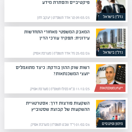
פיקטיביים והסתרת מידע
נדל”ן בישראל
09/03/25 (ט׳ אדר תשפ״ה) | יעקב חזן
המאבק המשפטי מאחורי התחדשות
עירונית: תפקיד עורכי הדין
נדל”ן בישראל
25/02/26 (ח׳ אדר תשפ״ו) | מערכת אפיק
רשות שוק ההון בודקת: כיצד מתוגמלים
יועצי המשכנתאות?
ייעוץ משכנתאות
11/12/25 (כ״א כסלו תשפ״ו) | מערכת אפיק
השקעות פורצות דרך: אסטרטגיית
ההשקעות של קבוצת שסטוביץ
מימון ופיננסים
01/02/26 (י״ד שבט תשפ״ו) | מערכת אפיק