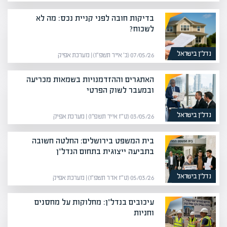
בדיקות חובה לפני קניית נכס: מה לא
לשכוח?
נדל”ן בישראל
07/05/26 (כ׳ אייר תשפ״ו) | מערכת אפיק
האתגרים וההזדמנויות בשמאות מכריעה
ובמעבר לשוק הפרטי
נדל”ן בישראל
03/05/26 (ט״ז אייר תשפ״ו) | מערכת אפיק
בית המשפט בירושלים: החלטה חשובה
בתביעה ייצוגית בתחום הנדל"ן
נדל”ן בישראל
05/03/26 (ט״ז אדר תשפ״ו) | מערכת אפיק
עיכובים בנדל"ן: מחלוקות על מחסנים
וחניות