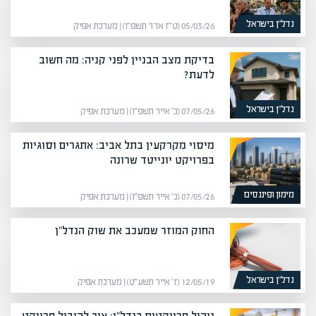
נדל”ן בישראל
05/03/26 (ט״ז אדר תשפ״ו) | מערכת אפיק
בדיקת מצב הבניין לפני קניה: מה חשוב
לדעת?
נדל”ן בישראל
07/05/26 (כ׳ אייר תשפ״ו) | מערכת אפיק
מיסוי מקרקעין בתל אביב: אתגרים וסוגיות
בפרויקט יונייטד שרונה
מימון ופיננסים
07/05/26 (כ׳ אייר תשפ״ו) | מערכת אפיק
החוק המוזר שמעכב את שוק הנדל"ן
נדל”ן בישראל
12/05/19 (ז׳ אייר תשע״ט) | מערכת אפיק
ניהול פרויקטים בנדל"ן: איך להוביל פרויקט