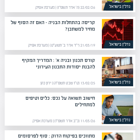
נדל”ן בישראל
22/02/26 (ה׳ אדר תשפ״ו) | מערכת אפיק
קריסה בהתחלות הבניה – האם זה הסוף של
מחיר למשתכן?
נדל”ן בישראל
21/03/19 (י״ד אדר ב׳ תשע״ט) | מערכת אפיק
קורס תכנון ובניה א' : המדריך המקיף
להבנת יסודות התכנון העירוני
נדל”ן בישראל
13/02/25 (ט״ו שבט תשפ״ה) | ירון כהן
חישוב תשואה על נכס: כלים וטיפים
למתחילים
נדל”ן בישראל
11/03/26 (כ״ב אדר תשפ״ו) | מערכת אפיק
מתווכים בפיקוח הדוק : סוף לפרסומים