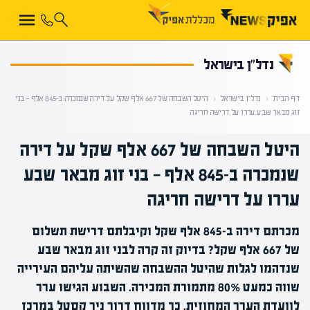
קראת 0% מתוך הכתבה
נדל”ן בישראל
דף הבית
‹
נדל”ן בישראל
‹
היטל השבחה של 667 אלף שקל על דירה שנמכרה ב-845 אלף — בני
זוג מבאר שבע עררו על דרישה חריגה
היטל השבחה של 667 אלף שקל על דירה
שנמכרה ב-845 אלף — בני זוג מבאר שבע
עררו על דרישה חריגה
מכרתם דירה ב-845 אלף שקל וקיבלתם דרישת תשלום
של 667 אלף שקל? בדיוק זה קרה לבני זוג מבאר שבע
שנדהמו לגלות שהיטל ההשבחה שהשיתה עליהם העירייה
שווה כמעט 80% מתמורת המכירה. השבוע הגישו ערר
לוועדת הערר המחוזית. כך מדווח דרור ניר קסטל במרכז