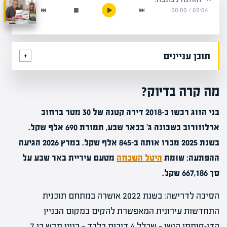
00:00
/
02:04
תוכן עניינים
מה קרה בדיוק?
בני הזוג רכשו ב-2018 דירה קטנה של 30 מטר ברחוב
ארלוזורוב בשכונה ג' בבאר שבע, תמורת 690 אלף שקל.
בשנת 2025 מכרו אותה ב-845 אלף שקל. במרץ 2026 הגיעה
ההפתעה: שומת
היטל השבחה
מטעם עיריית באר שבע על
סך 667,186 שקל.
הסיבה לדרישה: בשנת 2022 אושרה במתחם תוכנית
התחדשות עירונית המאפשרת להקים במקום הבניין
הדו-קומתי הישן — שכלל 4 דירות בלבד — בניין חדש בן 7