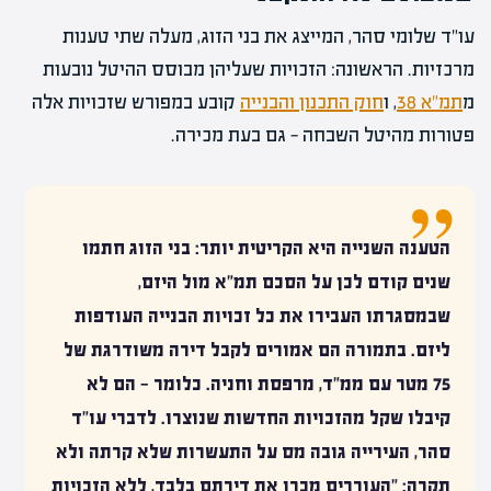
עו"ד שלומי סהר, המייצג את בני הזוג, מעלה שתי טענות
מרכזיות. הראשונה: הזכויות שעליהן מבוסס ההיטל נובעות
מ
תמ"א 38
, ו
חוק התכנון והבנייה
קובע במפורש שזכויות אלה
פטורות מהיטל השבחה — גם בעת מכירה.
הטענה השנייה היא הקריטית יותר: בני הזוג חתמו
שנים קודם לכן על הסכם תמ"א מול היזם,
שבמסגרתו העבירו את כל זכויות הבנייה העודפות
ליזם. בתמורה הם אמורים לקבל דירה משודרגת של
75 מטר עם ממ"ד, מרפסת וחניה. כלומר — הם לא
קיבלו שקל מהזכויות החדשות שנוצרו. לדברי עו"ד
סהר, העירייה גובה מס על התעשרות שלא קרתה ולא
תקרה: "העוררים מכרו את דירתם בלבד, ללא הזכויות