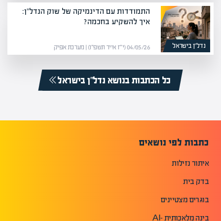
התמודדות עם הדינמיקה של שוק הנדל"ן:
איך להשקיע בחכמה?
נדל”ן בישראל
04/05/26 (י״ז אייר תשפ״ו) | מערכת אפיק
כל הכתבות בנושא נדל”ן בישראל
כתבות לפי נושאים
איתור נזילות
בדק בית
בוגרים מצטיינים
בינה מלאכותית -AI