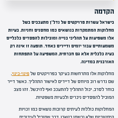
הקדמה
בישראל עשרות פרויקטים של נדל"ן מתעכבים בשל
מחלוקות המתמקדות בנושאים כמו מחסנים וחניות. בעיות
אלו משפיעות על תהליכי בנייה ומובילות להפסדים כלכליים
משמעותיים עבור יזמים ודיירים כאחד. תופעה זו אינה רק
בעיה כלכלית אלא גם חברתית, המשפיעה על התפתחות
האורבנית במדינה.
מחלוקות אלו מתרחשות בעיקר בפרויקטים של
פינוי-בינוי
,
שם נדרש רוב מיוחס של דיירים לאישור התהליך. כאשר דייר
בוחר לסרב, יכול התהליך להתעכב ואף להיכשל. זהו מצב
המוביל להפסדים ניכרים ולבעיות משפטיות.
המחלוקות כוללות לעיתים קרובות נושאים כמו זכויות
היסטוריות שלא נרשמו בטאבו, דבר שמוביל לעיכובים