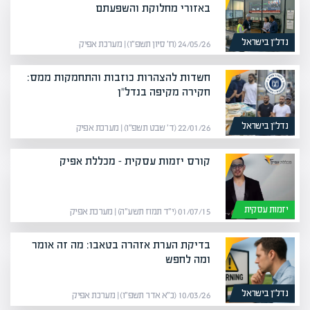
באזורי מחלוקת והשפעתם
נדל”ן בישראל
24/05/26 (ח׳ סיון תשפ״ו) | מערכת אפיק
חשדות להצהרות כוזבות והתחמקות ממס:
חקירה מקיפה בנדל"ן
נדל”ן בישראל
22/01/26 (ד׳ שבט תשפ״ו) | מערכת אפיק
קורס יזמות עסקית – מכללת אפיק
יזמות עסקית
01/07/15 (י״ד תמוז תשע״ה) | מערכת אפיק
בדיקת הערת אזהרה בטאבו: מה זה אומר
ומה לחפש
נדל”ן בישראל
10/03/26 (כ״א אדר תשפ״ו) | מערכת אפיק