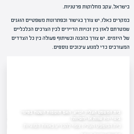
בישראל, עקב מחלוקות פרטניות.
במקרים כאלו, יש צורך בגישור ובפתרונות משפטיים הוגנים
שמטרתם לאזן בין זכויות הדיירים לבין הצרכים הכלכליים
של היזמים. יש צורך בהבנה ובשיתוף פעולה בין כל הצדדים
המעורבים כדי למנוע עיכובים נוספים.
בית המשפט העליון יכריע: האם תוספות השטח בפינוי
לראשונה: עיריית רחובו
במתחם ההרס של השוק
בינוי יהיו שוות או יחסיות?
יל פרויקט להצלחה?
בית המשפט העליון צפוי להכריע באחת הסוגיות
שנה לאחר נזקי
ת והבנה של