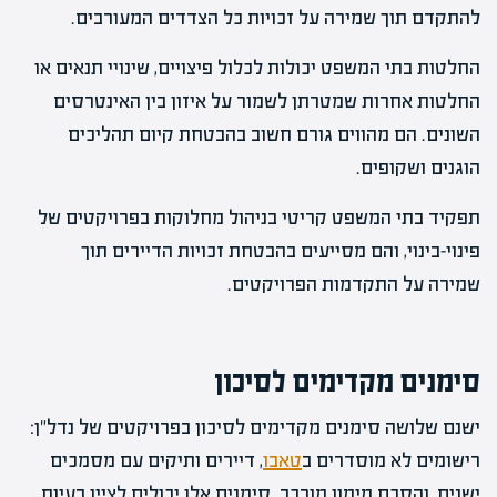
להתקדם תוך שמירה על זכויות כל הצדדים המעורבים.
החלטות בתי המשפט יכולות לכלול פיצויים, שינויי תנאים או
החלטות אחרות שמטרתן לשמור על איזון בין האינטרסים
השונים. הם מהווים גורם חשוב בהבטחת קיום תהליכים
הוגנים ושקופים.
תפקיד בתי המשפט קריטי בניהול מחלוקות בפרויקטים של
פינוי-בינוי, והם מסייעים בהבטחת זכויות הדיירים תוך
שמירה על התקדמות הפרויקטים.
סימנים מקדימים לסיכון
ישנם שלושה סימנים מקדימים לסיכון בפרויקטים של נדל"ן:
רישומים לא מוסדרים ב
טאבו
, דיירים ותיקים עם מסמכים
ישנים, והסכם מימון מורכב. סימנים אלו יכולים לציין בעיות