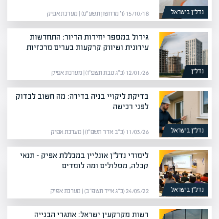
נדל”ן בישראל
15/10/18 (ו׳ מרחשון תשע״ט) | מערכת אפיק
גידול במספר יחידות הדיור: התחדשות
עירונית ושיווק קרקעות בערים מרכזיות
נדל”ן
12/01/26 (כ״ג טבת תשפ״ו) | מערכת אפיק
בדיקת ליקויי בניה בדירה: מה חשוב לבדוק
לפני רכישה
נדל”ן בישראל
11/03/26 (כ״ב אדר תשפ״ו) | מערכת אפיק
לימודי נדל"ן אונליין במכללת אפיק – תנאי
קבלה, מסלולים ומה לומדים
נדל”ן בישראל
24/05/22 (כ״ג אייר תשפ״ב) | מערכת אפיק
רשות מקרקעין ישראל: אתגרי הבנייה