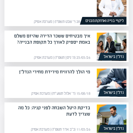
ליקויי בנייה ואחזקת מבנים
28/01/26 (י׳ שבט תשפ״ו) | מערכת אפיק
איך מבטיחים ששכר הדירה שהיזם משלם
באמת יספיק לאורך כל תקופת הבנייה?
נדל”ן בישראל
23/03/26 (ה׳ ניסן תשפ״ו) | מערכת אפיק
מי הולך להרוויח מירידת מחירי הנדל"ן
נדל”ן בישראל
15/08/18 (ד׳ אלול תשע״ח) | מערכת אפיק
בדיקת היטל השבחה לפני קניה: כל מה
שצריך לדעת
נדל”ן בישראל
11/03/26 (כ״ב אדר תשפ״ו) | מערכת אפיק