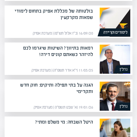
בולטותה של מכללת אפיק בתחום לימודי
שמאות מקרקעין
לימודים וקריירה
16/09/20 (כ״ז אלול תש״פ) | מערכת אפיק
רמאות בתיווך? השיטות שיגרמו לכם
להיזהר כשאתם קונים דירה!
נדל”ן
11/03/25 (י״א אדר תשפ״ה) | מערכת אפיק
הגנה על בתי תפילה ותיקים: חוק חדש
ותקדימי
נדל”ן
19/01/26 (א׳ שבט תשפ״ו) | מערכת אפיק
היטל השבחה: מי משלם ומתי?