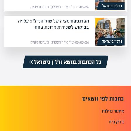
נדל”ן בישראל
11/03/26 (כ״ב אדר תשפ״ו) | מערכת אפיק
הטרנספורמציה של שוק הנדל"ן: עלייה
בביקוש לשכירות ארוכת טווח
נדל”ן בישראל
05/03/26 (ט״ז אדר תשפ״ו) | מערכת אפיק
כל הכתבות בנושא נדל”ן בישראל
כתבות לפי נושאים
איתור נזילות
בדק בית