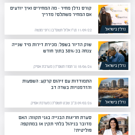
קורס נדלן מחיר – מה המחירים ואיך יודעים
אם המחיר משתלם? מדריך
נדל”ן בישראל
11/09/22 (ט״ו אלול תשפ״ב) | רוני מנשה
שוק הדיור בשפל: מכירת דירות מיד שנייה
צנחה בכ-38% בתוך חודש
נדל”ן בישראל
18/06/26 (ג׳ תמוז תשפ״ו) | מערכת אפיק
התמודדות עם זיהום קרקע: השפעות
והזדמנויות בשדה דב
נדל”ן בישראל
09/02/26 (כ״ב שבט תשפ״ו) | מערכת אפיק
סערת חריגות הבנייה בגני תקווה: האם
מדובר בניהול בלתי תקין או במתקפה
פוליטית?