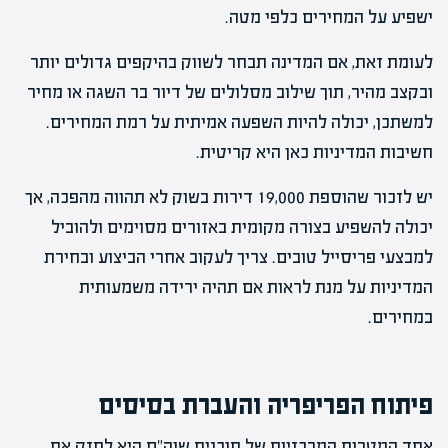
ישפיע על המחירים כלפי מטה.
לעומת זאת, אם המדינה תבחר לשווק בהיקפים גדולים יותר
ובקצב מהיר, תוך שילוב מסלולים של דיור בר השגה או מחיר
למשתכן, יכולה להיות השפעה אמיתית על רמת המחירים.
חשיבות המדיניות כאן היא קריטית.
יש לזכור שהוספת 19,000 דירות בשוק לא תהווה מהפכה, אך
יכולה להשפיע בצורה מקומית באזורים מסוימים ולהוביל
למבצעי פריסייל טובים. צריך לעקוב אחרי הביצוע ובחירת
המדיניות על מנת לראות אם תהיה ירידה משמעותית
במחירים.
פיתוח הפריפריה והעברת בסיסים
אחד המטרות המרכזיות של תוכנית שוה"ם היא לחזק את