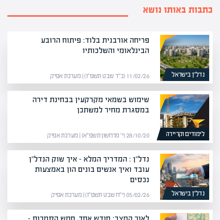
כתבות באותו נושא
פריחה אורבנית בלוד: פיתוח הרובע
הבינלאומי והשלכותיו
נדל”ן בישראל
11/02/26 (כ״ד שבט תשפ״ו) | מערכת אפיק
שימוש בשמאי מקרקעין בבחינת דירה
במסגרת מחיר למשתכן
לימודים וקריירה
28/10/20 (י׳ מרחשון תשפ״א) | מערכת אפיק
נדל"ן : המדריך המלא – איך שוק הנדל"ן
עובד ואיך אנשים בונים הון באמצעות
נכסים
נדל”ן בישראל
05/02/26 (י״ח שבט תשפ״ו) | מערכת אפיק
לאור המצב: חודש אחד, חמש הסמכות –