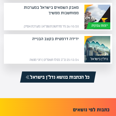
מאבק השמאים בישראל במערכות
ממוחשבות ממשיך
יזמות עסקית
26/10/20 (ח׳ מרחשון תשפ״א) | מערכת אפיק
ירידה דרמטית בקצב הבנייה
נדל”ן בישראל
23/12/24 (כ״ב כסלו תשפ״ה) | רוני מנשה
כל הכתבות בנושא נדל”ן בישראל
כתבות לפי נושאים