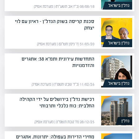
נדל”ן בישראל
08/08/18 (כ״ז אב תשע״ח) | מערכת אפיק
סכנת קריסה בשוק הנדל"ן – ראיון עם לוי
יצחק
נדל”ן בישראל
31/03/20 (ז׳ ניסן תש״פ) | מערכת אפיק
התחדשות עירונית ותמ"א 38: אתגרים
והזדמנויות
נדל”ן בישראל
11/02/26 (כ״ד שבט תשפ״ו) | מערכת אפיק
רכישת נדל"ן בירושלים על ידי הקהילה
החלבית: כוח כלכלי ותרבותי
נדל”ן
28/12/25 (ח׳ טבת תשפ״ו) | מערכת אפיק
מחירי הדירות בעפולה: יתרונות, אתגרים