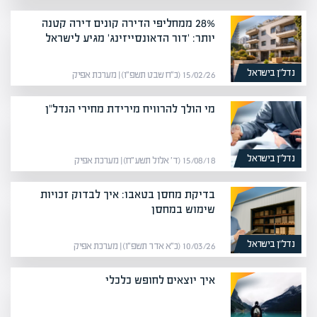
28% ממחליפי הדירה קונים דירה קטנה
יותר: 'דור הדאונסייזינג' מגיע לישראל
נדל”ן בישראל
15/02/26 (כ״ח שבט תשפ״ו) | מערכת אפיק
מי הולך להרוויח מירידת מחירי הנדל"ן
נדל”ן בישראל
15/08/18 (ד׳ אלול תשע״ח) | מערכת אפיק
בדיקת מחסן בטאבו: איך לבדוק זכויות
שימוש במחסן
נדל”ן בישראל
10/03/26 (כ״א אדר תשפ״ו) | מערכת אפיק
איך יוצאים לחופש כלכלי