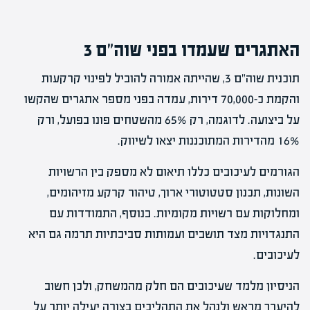
האתגרים שעמדו בפני שוה"ם 3
תוכנית שוה"ם 3, שהייתה אמורה להוביל לפינוי קרקעות
והקמת כ-70,000 דירות, עמדה בפני מספר אתגרים שהקשו
על ביצועה. לדוגמה, רק 65% מהשטחים פונו בפועל, ורק
16% מהדירות המתוכננות יצאו לשיווק.
הגורמים לעיכובים כללו תיאום לא מספק בין הרשויות
השונות, תכנון סטטוטורי ארוך, טיהור קרקע מזיהומים,
ומחלוקות עם רשויות מקומיות. בנוסף, התמודדות עם
התנגדויות מצד תושבים ועמותות סביבתיות תרמה גם היא
לעיכובים.
הניסיון מלמד שעיכובים הם חלק מהמשחק, ולכן חשוב
להיערך מראש ולנהל את התהליכים בצורה יעילה יותר על