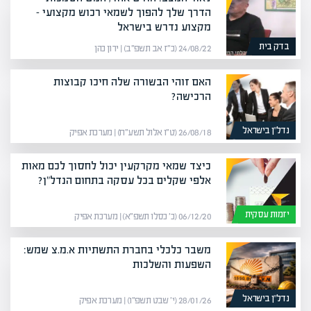
הדרך שלך להפוך לשמאי רכוש מקצועי –
מקצוע נדרש בישראל
בדק בית
24/08/22 (כ״ז אב תשפ״ב) | ירון כהן
האם זוהי הבשורה שלה חיכו קבוצות
הרכישה?
נדל”ן בישראל
26/08/18 (ט״ו אלול תשע״ח) | מערכת אפיק
כיצד שמאי מקרקעין יכול לחסוך לכם מאות
אלפי שקלים בכל עסקה בתחום הנדל"ן?
יזמות עסקית
06/12/20 (כ׳ כסלו תשפ״א) | מערכת אפיק
משבר כלכלי בחברת התשתיות א.מ.צ שמש:
השפעות והשלכות
נדל”ן בישראל
28/01/26 (י׳ שבט תשפ״ו) | מערכת אפיק