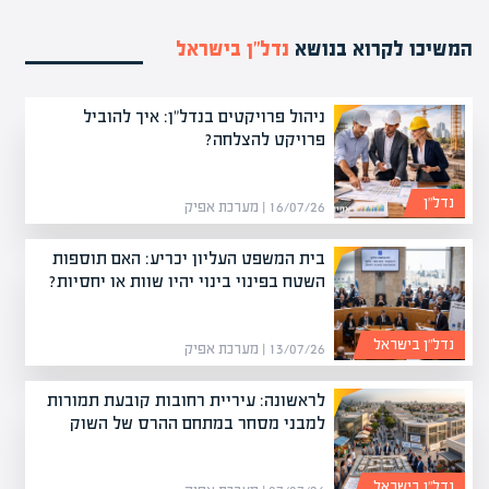
המשיכו לקרוא בנושא
נדל”ן בישראל
ניהול פרויקטים בנדל"ן: איך להוביל
פרויקט להצלחה?
נדל”ן
16/07/26 | מערכת אפיק
בית המשפט העליון יכריע: האם תוספות
השטח בפינוי בינוי יהיו שוות או יחסיות?
נדל”ן בישראל
13/07/26 | מערכת אפיק
לראשונה: עיריית רחובות קובעת תמורות
למבני מסחר במתחם ההרס של השוק
נדל”ן בישראל