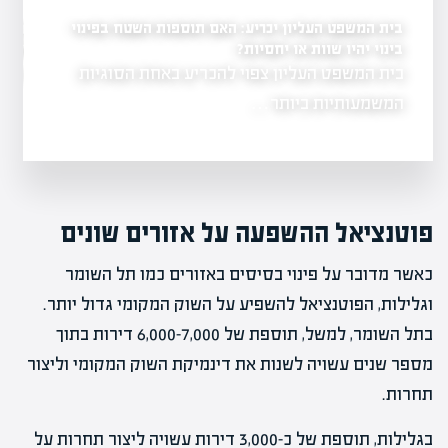
בית המשפט העליון יכריע: האם תוספות השטח בפינוי
לראשונה: עיריית רחובו
במתחם ההרס של השוק
בינוי יהיו שוות או יחסיות?
יל פרויקט להצלחה?
בית המשפט העליון צפוי להכריע באחת הסוגיות
שנה לאחר נזקי
ת והבנה של
ברחובות…
המשמעותיות ביותר…
פוטנציאל ההשפעה על אזורים שונים
כאשר מדובר על פינוי בסיסים באזורים כמו תל השומר
וגלילות, הפוטנציאל להשפיע על השוק המקומי גדול יותר.
בתל השומר, למשל, תוספת של 6,000-7,000 דירות בתוך
מספר שנים עשויה לשנות את דינמיקת השוק המקומי וליצור
תחרות.
בגלילות, תוספת של כ-3,000 דירות עשויה ליצור תחרות על