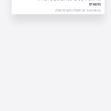
מושגים
03/08/26 (כ׳ אב תשפ״ו) | מערכת אפיק
בית המשפט
יחסיות?
צלחה?
בנה של מרכיבים חשובים כמו זמן
בי
ניהול…
הה