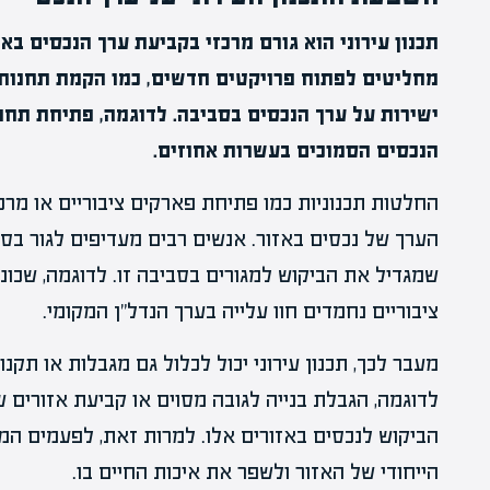
תכנון עירוני הוא גורם מרכזי בקביעת ערך הנכסים באזו
מחליטים לפתוח פרויקטים חדשים, כמו הקמת תחנות 
ישירות על ערך הנכסים בסביבה. לדוגמה, פתיחת תח
הנכסים הסמוכים בעשרות אחוזים.
החלטות תכנוניות כמו פתיחת פארקים ציבוריים או מרכ
הערך של נכסים באזור. אנשים רבים מעדיפים לגור בסמו
שמגדיל את הביקוש למגורים בסביבה זו. לדוגמה, שכונו
ציבוריים נחמדים חוו עלייה בערך הנדל"ן המקומי.
מעבר לכך, תכנון עירוני יכול לכלול גם מגבלות או תקנ
לדוגמה, הגבלת בנייה לגובה מסוים או קביעת אזורים 
הביקוש לנכסים באזורים אלו. למרות זאת, לפעמים המג
הייחודי של האזור ולשפר את איכות החיים בו.