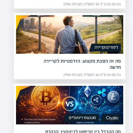
05/08/26 (כ״ב אב תשפ״ו) | מערכת אפיק
לימודים וקריירה
מה זה הסבת מקצוע: הזדמנויות לקריירה
חדשה
04/08/26 (כ״א אב תשפ״ו) | מערכת אפיק
מטבעות דיגיטליים
Crypto
מה ההבדל בין קריפטו לביטקוין: הבהרת