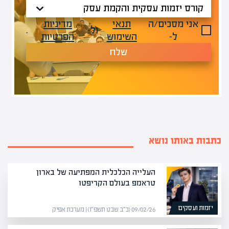
אני מסכים/ה
תנאי
מדיניות
ול-
.
ל-
השימוש
הפרטיות
שלח
כתבות באותו נושא
העלייה הכלכלית המפתיעה של בארון
טראמפ בעולם הקריפטו
יזמות ועסקים
09/02/26 (כ״ב שבט תשפ״ו) | מערכת אפיק