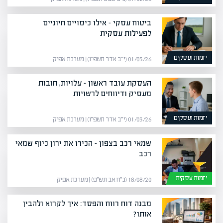
ביטוח עסקי – אילו כיסויים חיוניים
לפעילות עסקית
יזמות ועסקים
01/03/26 (י״ב אדר תשפ״ו) | מערכת אפיק
העסקת עובד ראשון – עלויות, חובות
מעסיק ודיווחים לרשויות
יזמות ועסקים
01/03/26 (י״ב אדר תשפ״ו) | מערכת אפיק
שמאי רכב בצפון – הכירו את ירון כיוף שמאי
רכב
יזמות עסקית
18/08/20 (כ״ח אב תש״פ) | מערכת אפיק
מבנה דוח רווח והפסד: איך לקרוא ולהבין
אותו?