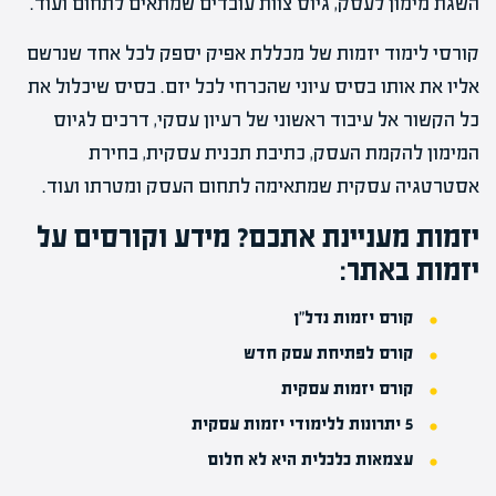
השגת מימון לעסק, גיוס צוות עובדים שמתאים לתחום ועוד.
קורסי לימוד יזמות של מכללת אפיק יספק לכל אחד שנרשם
אליו את אותו בסיס עיוני שהכרחי לכל יזם. בסיס שיכלול את
כל הקשור אל עיבוד ראשוני של רעיון עסקי, דרכים לגיוס
המימון להקמת העסק, כתיבת תכנית עסקית, בחירת
אסטרטגיה עסקית שמתאימה לתחום העסק ומטרתו ועוד.
יזמות מעניינת אתכם? מידע וקורסים על
יזמות באתר:
קורס יזמות נדל"ן
קורס לפתיחת עסק חדש
קורס יזמות עסקית
5 יתרונות ללימודי יזמות עסקית
עצמאות כלכלית היא לא חלום