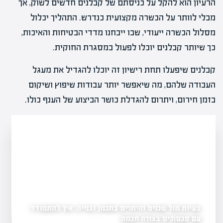
הרעיון הוא להקל על כניסתם של קבלנים חדשים לשוק, אך
מבלי לוותר על הכשרה מקצועית כנדרש. התהליך יכלול
מסלול הכשרה ייעודי, שבו ייבחנו מדדי הבטיחות והאיכות,
כך שיותר קבלנים יוכלו לפעול במסגרת החוקית.
קבלנים שיפעלו תחת רישיון זה יוכלו להגדיל את מעגל
העבודה שלהם, מה שיאפשר יותר עבודות שיפוץ ושיקום
בזמן חירום, ויתרום להגדלת כושר הביצוע של הענף כולו.
בעיות מול שכנים והיתרים בתכנון ובנייה: איך להתמודד
עם סכסוכים בצורה חכמה
שינוי ייעוד קרקע: כמה 
וצים