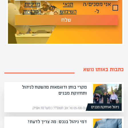
אני מסכים/ה
תנאי
מדיניות
ול-
.
ל-
השימוש
הפרטיות
שלח
כתבות באותו נושא
מקרי בוחן ודוגמאות מהשטח לניהול
ותחזוקת מבנים
ניהול ואחזקת מבנים
05/08/24 (א׳ אב תשפ״ד) | מערכת אפיק
דמי ניהול בנכס: מה צריך לדעת?