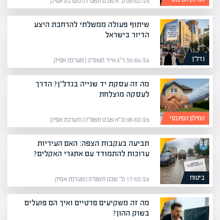
08/02/26 (כ״א שבט תשפ״ו) | מערכת אפיק
שיתוף פעולה ממשלתי להרחבת היצע
הדיור בישראל
נדל”ן
30/04/26 (י״ג אייר תשפ״ו) | מערכת אפיק
מה זה עסקת יד שנייה בנדל"ן? הדרך
לעסקה מוצלחת
המילון הפיננסי
08/02/26 (כ״א שבט תשפ״ו) | מערכת אפיק
תביעה בעקבות הצפה: האם העיריות
ערוכות להתמודד עם אתגרי האקלים?
ביטוח
17/02/26 (ל׳ שבט תשפ״ו) | מערכת אפיק
מה זה משקיעים פרטיים ואיך הם פועלים
בשוק ההון?