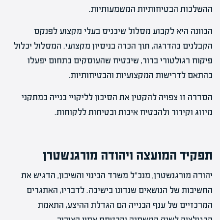
ההשלכות הבטיחותיות המשמעותיות.
הכוונה היא לקבוע מסלול שיכניס בעלי מקצוע לפנקס
הקבלנים בהדרגה, תוך הכרה בניסיון מקצועי. המסלול יכלול
פיקוח רגולטורי ברור, שיבטיח שהעוסקים בתחום יפעלו
בהתאם לדרישות המקצועיות והבטיחותיות.
הסדרה זו צפויה להקטין את הסיכון לליקויי בנייה במתקני
מיזוג וקירור ולהבטיח איכות ובטיחות ללקוחות.
תפקיד המועצה ויהודה מורגנשטרן
יהודה מורגנשטרן, מנכ"ל משרד הבינוי והשיכון, הדגיש את
החשיבות של הנושאים שנדונו בישיבה. לדבריו, האתגרים
המרכזיים של ענף הבנייה הם הגדלת ההיצע, התאמת
הרגולציה לשוק המשתנה והבטחת אמון הציבור.