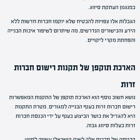
במנגנון העתקת סיווג.
הגבלות אלו צפויות להבטיח שלא יוקמו חברות חדשות ללא
הידע והכישורים הנדרשים, מה שיתרום לשיפור איכות הבנייה
והפחתת מקרי ליקויים.
הארכת תוקפן של תקנות רישום חברות
זרות
נושא חשוב נוסף הוא הארכת תוקפן של התקנות המאפשרות
רישום חברות זרות בענף הבנייה למגורים. מטרת התקנות
היא להגדיל את כושר הביצוע בענף על ידי הכנסת חברות
זרות בעלות סיווג גבוה.
הכניסה של חברות אלה לשוק הישראלי עשויה לסייע