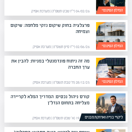
המילון הפיננסי
04/02/26 (י״ז שבט תשפ״ו) | מערכת אפיק
פרצלציה בחוק שיקום נזקי מלחמה: שיקום
וצמיחה
המילון הפיננסי
02/06/26 (י״ז סיון תשפ״ו) | מערכת אפיק
מה זה ניתוח פונדמנטלי במניות: להבין את
ערך החברה
המילון הפיננסי
28/12/25 (ח׳ טבת תשפ״ו) | מערכת אפיק
קורס ניהול נכסים: המדריך המלא לקריירה
מצליחה בתחום הנדל"ן
ליקויי בנייה ואחזקת מבנים
19/01/26 (א׳ שבט תשפ״ו) | מערכת אפיק