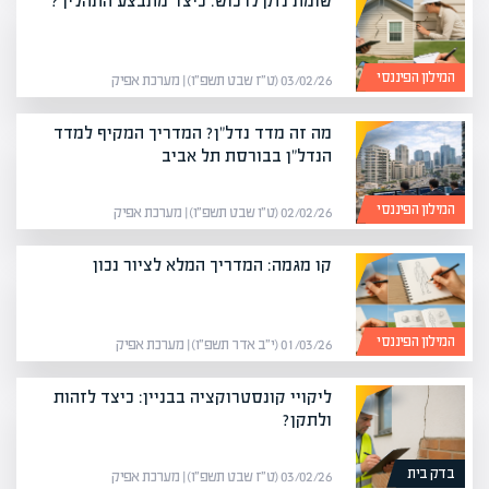
שומת נזק לרכוש: כיצד מתבצע התהליך?
המילון הפיננסי
03/02/26 (ט״ז שבט תשפ״ו) | מערכת אפיק
מה זה מדד נדל"ן? המדריך המקיף למדד
הנדל"ן בבורסת תל אביב
המילון הפיננסי
02/02/26 (ט״ו שבט תשפ״ו) | מערכת אפיק
קו מגמה: המדריך המלא לציור נכון
המילון הפיננסי
01/03/26 (י״ב אדר תשפ״ו) | מערכת אפיק
ליקויי קונסטרוקציה בבניין: כיצד לזהות
ולתקן?
בדק בית
03/02/26 (ט״ז שבט תשפ״ו) | מערכת אפיק