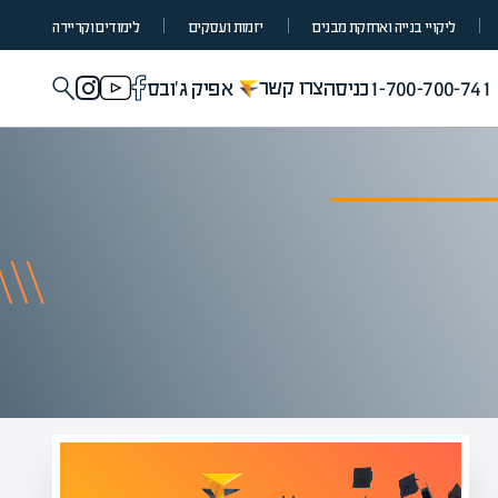
ליקויי בנייה ואחזקת מבנים
יזמות ועסקים
לימודים וקריירה
צרו קשר
1-700-700-741
כניסה
אפיק ג'ובס
מומחים בהערכת שווי