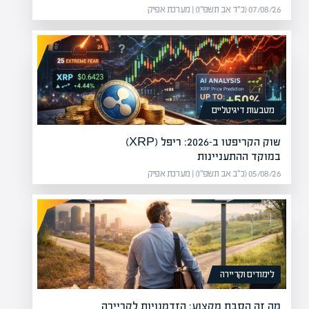
07/08/26 (כ״ד אב תשפ״ו) | מערכת אפיק
מטבעות דיגיטליים
שוק הקריפטו ב-2026: ריפל (XRP)
במוקד ההתעניינות
05/08/26 (כ״ב אב תשפ״ו) | מערכת אפיק
לימודים וקריירה
מה זה הסבת מקצוע: הזדמנויות לקריירה