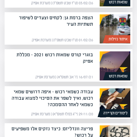
שמאות רכוש
03/02/26 (ט״ז שבט תשפ״ו) | מערכת אפיק
הצפה ברמת גן: לקחים וצעדים לשיפור
תשתיות העיר
איתור נזילות
01/02/26 (ט״ו שבט תשפ״ו) | מערכת אפיק
בוגרי קורס שמאות רכוש 2021 – מכללת
אפיק
שמאות רכוש
16/07/21 (ז׳ אב תשפ״א) | מערכת אפיק
עבודה כשמאי רכוש – איפה דרושים שמאי
רכוש, ואיך לשפר את הסיכוי למצוא עבודה
כשמאי לאחר ההסמכה?
לימודים וקריירה
29/11/20 (י״ג כסלו תשפ״א) | מערכת אפיק
פריצה וונדליזם: כיצד נזקים אלו משפיעים
על רכוש?