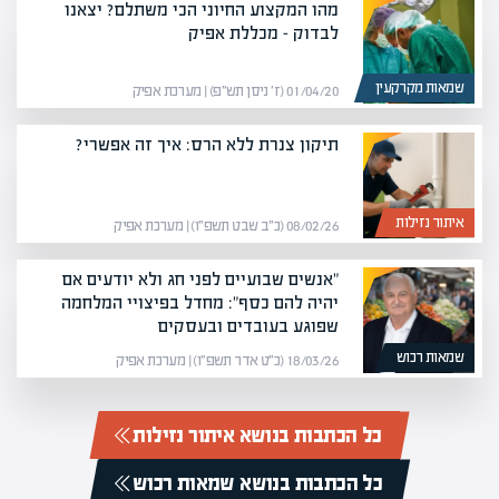
מהו המקצוע החיוני הכי משתלם? יצאנו
לבדוק – מכללת אפיק
שמאות מקרקעין
01/04/20 (ז׳ ניסן תש״פ) | מערכת אפיק
תיקון צנרת ללא הרס: איך זה אפשרי?
איתור נזילות
08/02/26 (כ״ב שבט תשפ״ו) | מערכת אפיק
"אנשים שבועיים לפני חג ולא יודעים אם
יהיה להם כסף": מחדל בפיצויי המלחמה
שפוגע בעובדים ובעסקים
שמאות רכוש
18/03/26 (כ״ט אדר תשפ״ו) | מערכת אפיק
כל הכתבות בנושא איתור נזילות
כל הכתבות בנושא שמאות רכוש