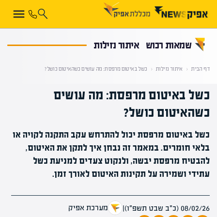
קראת 0% מתוך הכתבה
שמאות רכוש
איתור נזילות
דף הבית
‹
איתור נזילות
‹
כשל באיטום מרפסת: מה עושים כשהאיטום כושל?
כשל באיטום מרפסת: מה עושים
כשהאיטום כושל?
כשל באיטום מרפסת יכול להתרחש עקב התקנה לקויה או
בלאי חומרים. במאמר זה נבחן איך לתקן את האיטום,
להבטיח מרפסת יבשה, ולנקוט צעדים למניעת כשל
עתידי ושמירה על תקינות האיטום לאורך זמן.
מערכת אפיק
08/02/26 (כ״ב שבט תשפ״ו)
|