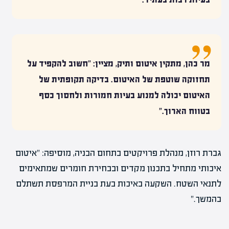
מר כהן, מתקין איטום ותיק, מציין: "חשוב להקפיד על
תחזוקה שוטפת של האיטום. בדיקה תקופתית של
האיטום יכולה למנוע בעיות חמורות ולחסוך כסף
בטווח הארוך."
גברת רוזן, מנהלת פרויקטים בתחום הבניה, מוסיפה: "איטום
איכותי מתחיל בתכנון מקדים ובבחירת חומרים שמתאימים
לתנאי השטח. השקעה באיכות בעת בניית המרפסת תשתלם
בהמשך."