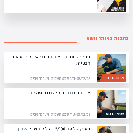
כתבות באותו נושא
סתימה חוזרת בצנרת ביוב: איך למנוע את
הבעיה?
איתור נזילות
08/02/26 (כ״ב שבט תשפ״ו) | מערכת אפיק
צנרת במבנה: נזקי צנרת נפוצים
שמאות רכוש
03/02/26 (ט״ז שבט תשפ״ו) | מערכת אפיק
מענק של עד 2,500 שקל לתושבי הצפון —