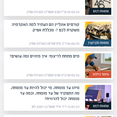
שמאות רכוש
03/02/26 (ט״ז שבט תשפ״ו) | מערכת אפיק
קורסים אונליין הם העתיד למה האקדמיה
משקרת לכם ?- מכללת אפיק
שמאות מקרקעין
04/06/20 (י״ב סיון תש״פ) | מערכת אפיק
מים מתחת לריצוף: איך מזהים ומה עושים?
איתור נזילות
08/02/26 (כ״א שבט תשפ״ו) | מערכת אפיק
מיהו עד מומחה, מי יכול להיות עד מומחה,
מה התפקיד של עד מומחה, וכמה עד
מומחה יכול להרוויח?
שמאות רכוש
15/05/22 (י״ד אייר תשפ״ב) | יעקב חזן