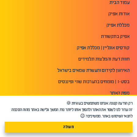
עמוד הבית
אודות אפיק
מכללת אפיק
אפיק בתקשורת
קורסים אונליין | מכללת אפיק
חוות דעת והמלצות תלמידים
האירגון לקידום והעשרת שמאים בישראל
בסט-1 | מומחים בהערכות שווי ופיננסים
מפת האתר
רק הודעה קטנה: אנחנו משתמשים בעוגיות 🍪
הצהרת נגישות
זה עוזר לנו לשפר את האתר ולהפוך אותו ליותר נוח. המשך גלישה באתר מהוה הסכמה
תנאי שימוש באתר
לתנאי השימוש באתר. ממשיכים? 😉
מדיניות פרטיות
מעולה