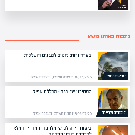
כתבות באותו נושא
סערה ורוח: נזקים למבנים והשלכות
שמאות רכוש
03/02/26 (ט״ז שבט תשפ״ו) | מערכת אפיק
המחירון של רגב – מכללת אפיק
לימודים וקריירה
09/07/20 (י״ז תמוז תש״פ) | מערכת אפיק
ביטוח דירה לנזקי מלחמה: המדריך המלא
להרחבת כיסוי המדינה