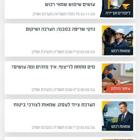
עושים שימוש שמאי רכוש
לימודים וקריירה
24/11/20 (ח׳ כסלו תשפ״א) | מערכת אפיק
נזקי שריפה במבנה: הערכה ושיקום
שמאות רכוש
03/02/26 (ט״ז שבט תשפ״ו) | מערכת אפיק
מים מתחת לריצוף: איך מזהים ומה עושים?
איתור נזילות
08/02/26 (כ״א שבט תשפ״ו) | מערכת אפיק
הערכת ציוד לעסק: שמאות לצורכי ביטוח
שמאות רכוש
03/02/26 (ט״ז שבט תשפ״ו) | מערכת אפיק