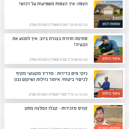
הצפה: איך הצפות משפיעות על רכוש?
שמאות רכוש
03/02/26 (ט״ז שבט תשפ״ו) | מערכת אפיק
סתימה חוזרת בצנרת ביוב: איך למנוע את
הבעיה?
איתור נזילות
08/02/26 (כ״ב שבט תשפ״ו) | מערכת אפיק
נזקי מים בדירות : מדריך מקצועי מקיף
לכיסוי ביטוחי, איתור נזילות ושיקום נכון
איתור נזילות
16/10/25 (כ״ד תשרי תשפ״ו) | מערכת אפיק
קורס מזכירות – קבלו המלצה מחנן
המלצות-בוגרים