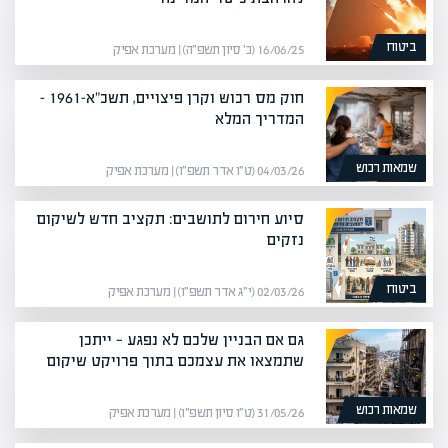
ביטוח
16/06/25 (כ׳ סיון תשפ״ה) | מערכת אפיק
חוק מס רכוש וקרן פיצויים, תשכ"א-1961 –
המדריך המלא
שמאות רכוש
04/03/26 (ט״ו אדר תשפ״ו) | מערכת אפיק
סיוע חירום לתושבים: תקציב חדש לשיקום
נזקים
ביטוח
02/03/26 (י״ג אדר תשפ״ו) | מערכת אפיק
גם אם הבניין שלכם לא נפגע — ייתכן
שתמצאו את עצמכם בתוך פרויקט שיקום
שמאות רכוש
31/05/26 (ט״ו סיון תשפ״ו) | מערכת אפיק