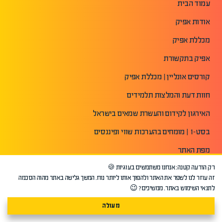
עמוד הבית
אודות אפיק
מכללת אפיק
אפיק בתקשורת
קורסים אונליין | מכללת אפיק
חוות דעת והמלצות תלמידים
האירגון לקידום והעשרת שמאים בישראל
בסט-1 | מומחים בהערכות שווי ופיננסים
מפת האתר
רק הודעה קטנה: אנחנו משתמשים בעוגיות 🍪
הצהרת נגישות
זה עוזר לנו לשפר את האתר ולהפוך אותו ליותר נוח. המשך גלישה באתר מהוה הסכמה
תנאי שימוש באתר
לתנאי השימוש באתר. ממשיכים? 😉
מדיניות פרטיות
מעולה