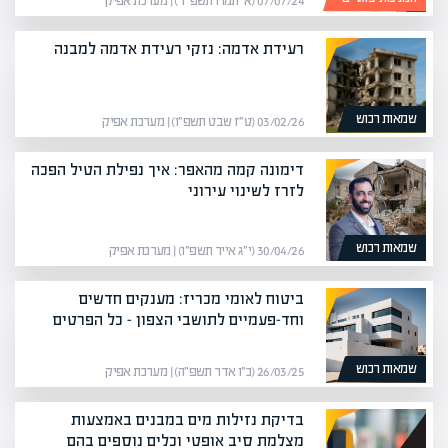
07/07/24 (א׳ תמוז תשפ״ד) | מערכת אפיק
רעידת אדמה: נזקי רעידת אדמה למבנה
שמאות רכוש
03/02/26 (ט״ז שבט תשפ״ו) | מערכת אפיק
דימונה קמה מהאפר: איך נפילת הטיל הפכה
לזרז לשינוי עירוני
שמאות רכוש
30/04/26 (י״ג אייר תשפ״ו) | מערכת אפיק
ביטוח לאומי מכריז: מענקים חדשים
וחד-פעמיים לתושבי הצפון – כל הפרטים​
שמאות רכוש
26/03/25 (כ״ו אדר תשפ״ה) | מערכת אפיק
בדיקת נזילות מים במבנים באמצעות
מצלמת סיב אופטי וכלים נוספים בהם