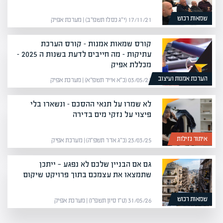
שמאות רכוש
17/11/21 (י״ג כסלו תשפ״ב) | מערכת אפיק
קורס שמאות אמנות – קורס הערכת
עתיקות – מה חייבים לדעת בשנות ה 2025 –
מכללת אפיק
הערכת אמנות ועיצוב
03/05/21 (כ״א אייר תשפ״א) | מערכת אפיק
לא שמרו על תנאי ההסכם – ונשארו בלי
פיצוי על נזקי מים בדירה
איתור נזילות
23/03/25 (כ״ג אדר תשפ״ה) | מערכת אפיק
גם אם הבניין שלכם לא נפגע — ייתכן
שתמצאו את עצמכם בתוך פרויקט שיקום
שמאות רכוש
31/05/26 (ט״ו סיון תשפ״ו) | מערכת אפיק