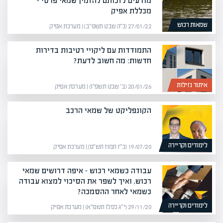
מודעים לזכותם להזמין שמאי פרטי –
מכללת אפיק
שמאות רכוש
27/01/22 (כ״ה שבט תשפ״ב) | מערכת אפיק
התמודדות עם ליקויי רטיבות בדירות
חדשות: מה חשוב לדעת?
איתור נזילות
20/01/26 (ב׳ שבט תשפ״ו) | מערכת אפיק
הקונפליקט של שמאי הרכב
לימודים וקריירה
19/07/20 (כ״ז תמוז תש״פ) | מערכת אפיק
עבודה כשמאי רכוש – איפה דרושים שמאי
רכוש, ואיך לשפר את הסיכוי למצוא עבודה
כשמאי לאחר ההסמכה?
לימודים וקריירה
29/11/20 (י״ג כסלו תשפ״א) | מערכת אפיק