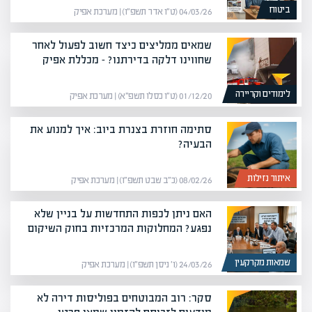
ביטוח
04/03/26 (ט״ו אדר תשפ״ו) | מערכת אפיק
שמאים ממליצים כיצד חשוב לפעול לאחר
שחווינו דלקה בדירתנו? – מכללת אפיק
לימודים וקריירה
01/12/20 (ט״ו כסלו תשפ״א) | מערכת אפיק
סתימה חוזרת בצנרת ביוב: איך למנוע את
הבעיה?
איתור נזילות
08/02/26 (כ״ב שבט תשפ״ו) | מערכת אפיק
האם ניתן לכפות התחדשות על בניין שלא
נפגע? המחלוקות המרכזיות בחוק השיקום
שמאות מקרקעין
24/03/26 (ו׳ ניסן תשפ״ו) | מערכת אפיק
סקר: רוב המבוטחים בפוליסות דירה לא