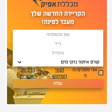
הקריירה החדשה שלך
מעבר לפינה!
אני מסכים/ה
תנאי
מדיניות
ול-
.
ל-
השימוש
הפרטיות
שלח