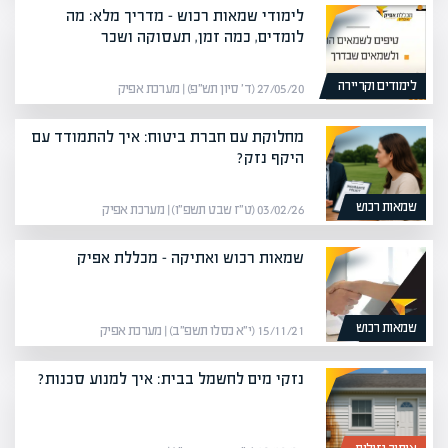
לימודי שמאות רכוש – מדריך מלא: מה
לומדים, כמה זמן, תעסוקה ושכר
לימודים וקריירה
27/05/20 (ד׳ סיון תש״פ) | מערכת אפיק
מחלוקת עם חברת ביטוח: איך להתמודד עם
היקף נזק?
שמאות רכוש
03/02/26 (ט״ז שבט תשפ״ו) | מערכת אפיק
שמאות רכוש ואתיקה – מכללת אפיק
שמאות רכוש
15/11/21 (י״א כסלו תשפ״ב) | מערכת אפיק
נזקי מים לחשמל בבית: איך למנוע סכנות?