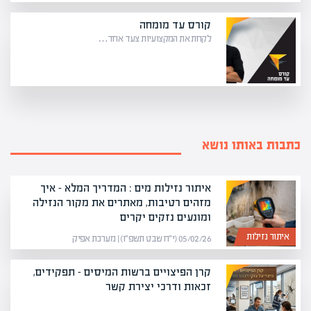
קורס עד מומחה
לקחת את המקצועיות צעד אחד…
כתבות באותו נושא
איתור נזילות מים : המדריך המלא – איך
מזהים רטיבות, מאתרים את מקור הנזילה
ומונעים נזקים יקרים
איתור נזילות
05/02/26 (י״ח שבט תשפ״ו) | מערכת אפיק
קרן הפיצויים ברשות המיסים – תפקידים,
זכאות ודרכי יצירת קשר