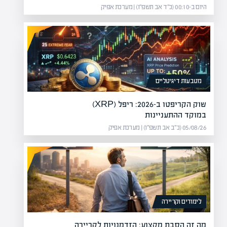
היום ב-00:10 (כ״ד אב תשפ״ו) | מערכת אפיק
מטבעות דיגיטליים
שוק הקריפטו ב-2026: ריפל (XRP)
במוקד ההתעניינות
05/08/26 (כ״ב אב תשפ״ו) | מערכת אפיק
לימודים וקריירה
מה זה הסבת מקצוע: הזדמנויות לקריירה