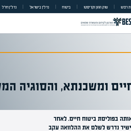
 רכוש
שוק ההון וקריפטו
ביטוח
נדל”ן בישראל
נדל״ן חו״ל
חיים ומשכנתא, והסוגיה המ
ותה בפוליסת ביטוח חיים. לאחר
מומחים בהערכת שווי
 ישיר נדרש לשלם את ההלוואה עקב