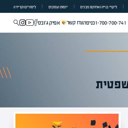
ליקויי בנייה ואחזקת מבנים
יזמות ועסקים
לימודים וקריירה
צרו קשר
1-700-700-741
כניסה
אפיק ג'ובס
שפטית