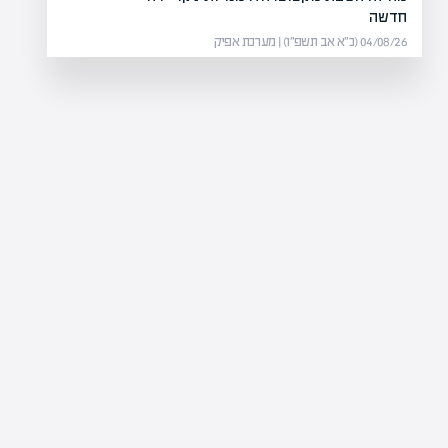
חדשה
04/08/26 (כ״א אב תשפ״ו) | מערכת אפיק