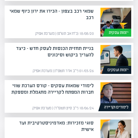
שמאי רכב בצפון – הכירו את ירון כיוף שמאי
רכב
יזמות עסקית
18/08/20 (כ״ח אב תש״פ) | מערכת אפיק
בניית תחזית הכנסות לעסק חדש – כיצד
להעריך ביקוש וסיכונים
יזמות ועסקים
01/03/26 (י״ב אדר תשפ״ו) | מערכת אפיק
לימודי שמאות עסקים – קורס הערכת שווי
חברות המפתח לקריירה מתגמלת ומספקת
לימודים וקריירה
18/06/24 (י״ב סיון תשפ״ד) | מערכת אפיק
סוגי מזכירות: מאדמיניסטרטיבית ועד
אישית