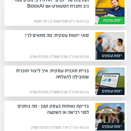
ניב וחברת הסטארט-אפ BooxAI
יזמות עסקית
18/07/22 (י״ט תמוז תשפ״ב) | רוני מנשה
סוגי יזמות עסקית: מה מתאים לך?
יזמות ועסקים
09/02/26 (כ״ב שבט תשפ״ו) | מערכת אפיק
בניית תוכנית עסקית: איך ליצור תוכנית
שמובילה להצלחה
יזמות ועסקים
09/02/26 (כ״ב שבט תשפ״ו) | מערכת אפיק
בדיקת נאותות בעסק קטן – מה בוחנים
לפני רכישה או השקעה
יזמות ועסקים
01/03/26 (י״ב אדר תשפ״ו) | מערכת אפיק