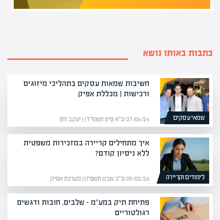
כתבות באותו נושא
חשיבות שמאות עסקים בתהליכי מיזוגים
ורכישות | מכללת אפיק
שמאי עסקים
27/06/24 (כ״א סיון תשפ״ד) | יעקב חזן
איך מתחילים קריירה במזכירות משפטית
ללא ניסיון קודם?
לימודים וקריירה
09/02/26 (כ״ב שבט תשפ״ו) | מערכת אפיק
פתיחת תיק במע"מ – שלבים, חובות ודגשים
רגולטוריים