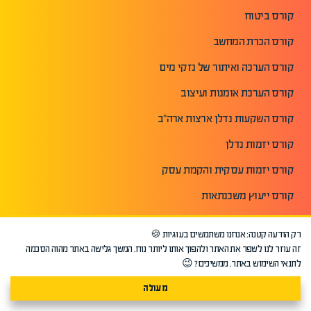
קורס ביטוח
קורס הכרת המחשב
קורס הערכה ואיתור של נזקי מים
קורס הערכת אומנות ועיצוב
קורס השקעות נדלן ארצות ארה"ב
קורס יזמות נדלן
קורס יזמות עסקית והקמת עסק
קורס ייעוץ משכנתאות
קורס מזכירות בכירה וניהול לשכה
רק הודעה קטנה: אנחנו משתמשים בעוגיות 🍪
פתח עוד+
זה עוזר לנו לשפר את האתר ולהפוך אותו ליותר נוח. המשך גלישה באתר מהוה הסכמה
לתנאי השימוש באתר. ממשיכים? 😉
שימושי
מעולה
עמוד הבית