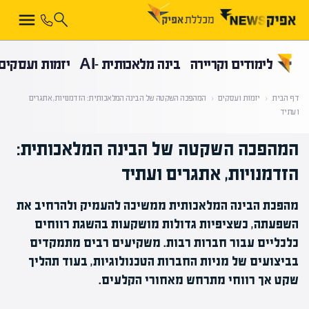
קראת 0% מתוך הכתבה
לימודים וקריירה
בינה מלאכותית -AI
יזמות ועסקים
דף הבית
‹
יזמות ועסקים
‹
המהפכה השקטה של הבינה המלאכותית: הזדמנויות, אתגרים
ועתיד
המהפכה השקטה של הבינה המלאכותית:
הזדמנויות, אתגרים ועתיד
מהפכת הבינה המלאכותית ממשיכה להעמיק ולהרחיב את
השפעתה, כשציפיות גדולות מושקעות בהשגת רווחים
כלכליים עבור חברות רבות. משקיעים רבים מתמקדים
בביצועים של מניות החברות הטכנולוגיות, בעוד תהליך
שקט אך רווחי מתרחש מאחורי הקלעים.