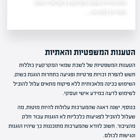
כמה מרוויח שמאי מקרקעין בישראל? הנתון
3,104 שמאי 
נות למועד
משרד המשפטים
המדויק, למה אין…
הטענות המשפטיות והאתיות
הטענות המשפטיות של לשכת שמאי המקרקעין כוללות
חשש להפרת זכויות פרטיות ופגיעה בתחרות הוגנת בשוק.
השימוש בבינה מלאכותית ללא פיקוח מתאים עלול להוביל
לשימוש לרעה במידע אישי ועסקי.
בנוסף, ישנה דאגה שהמערכות עלולות להיות מוטות, מה
שעלול להוביל לפגיעות כלכליות לא הוגנות עבור חלק
מהציבור. חשוב לוודא שהמערכות מתוכננות כך שיהיו הוגנות
ונגישות לכולם.