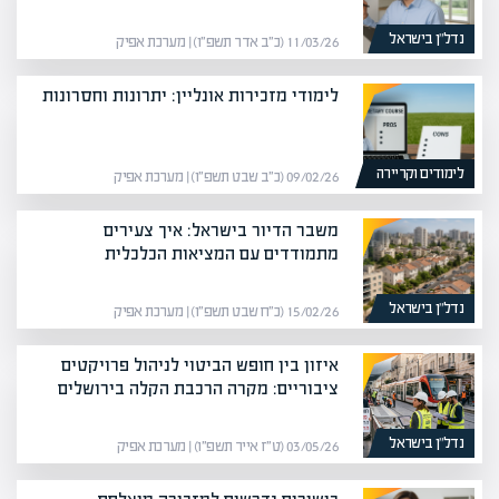
נדל”ן בישראל
11/03/26 (כ״ב אדר תשפ״ו) | מערכת אפיק
לימודי מזכירות אונליין: יתרונות וחסרונות
לימודים וקריירה
09/02/26 (כ״ב שבט תשפ״ו) | מערכת אפיק
משבר הדיור בישראל: איך צעירים
מתמודדים עם המציאות הכלכלית
נדל”ן בישראל
15/02/26 (כ״ח שבט תשפ״ו) | מערכת אפיק
איזון בין חופש הביטוי לניהול פרויקטים
ציבוריים: מקרה הרכבת הקלה בירושלים
נדל”ן בישראל
03/05/26 (ט״ז אייר תשפ״ו) | מערכת אפיק