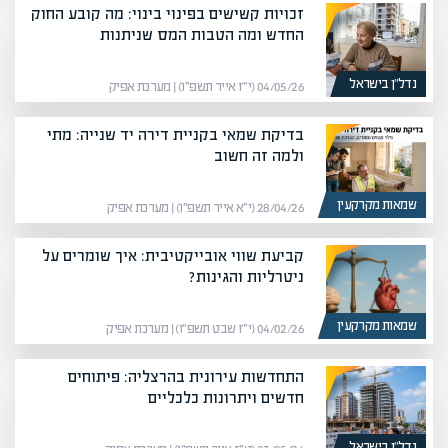
זכויות קשישים בפינוי בינוי: מה קובע החוק
החדש ומה הטבות המס שניתנות
נדל”ן בישראל
04/05/26 (י״ז אייר תשפ״ו) | מערכת אפיק
בדיקת שמאי בקניית דירה יד שנייה: מתי
ולמה זה חשוב
שמאות מקרקעין
28/04/26 (י״א אייר תשפ״ו) | מערכת אפיק
קביעת שווי אובייקטיבית: איך שומרים על
ניטרליות והגינות?
שמאות מקרקעין
04/02/26 (י״ז שבט תשפ״ו) | מערכת אפיק
התחדשות עירונית בהרצליה: פיתוחים
חדשים ויתרונות כלכליים
נדל”ן בישראל