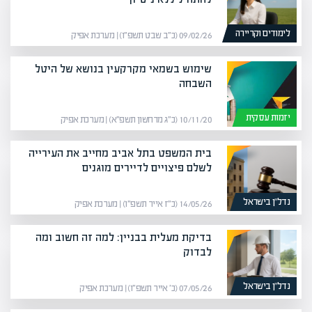
לימודים וקריירה
09/02/26 (כ״ב שבט תשפ״ו) | מערכת אפיק
שימוש בשמאי מקרקעין בנושא של היטל
השבחה
יזמות עסקית
10/11/20 (כ״ג מרחשון תשפ״א) | מערכת אפיק
בית המשפט בתל אביב מחייב את העירייה
לשלם פיצויים לדיירים מוגנים
נדל”ן בישראל
14/05/26 (כ״ז אייר תשפ״ו) | מערכת אפיק
בדיקת מעלית בבניין: למה זה חשוב ומה
לבדוק
נדל”ן בישראל
07/05/26 (כ׳ אייר תשפ״ו) | מערכת אפיק