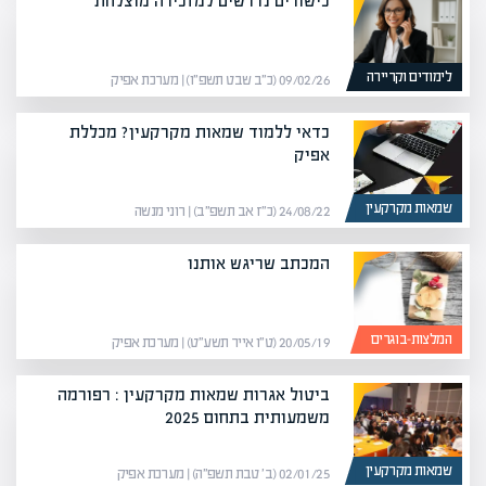
כישורים נדרשים למזכירה מוצלחת
לימודים וקריירה
09/02/26 (כ״ב שבט תשפ״ו) | מערכת אפיק
כדאי ללמוד שמאות מקרקעין? מכללת
אפיק
שמאות מקרקעין
24/08/22 (כ״ז אב תשפ״ב) | רוני מנשה
המכתב שריגש אותנו
המלצות-בוגרים
20/05/19 (ט״ו אייר תשע״ט) | מערכת אפיק
ביטול אגרות שמאות מקרקעין : רפורמה
משמעותית בתחום 2025
שמאות מקרקעין
02/01/25 (ב׳ טבת תשפ״ה) | מערכת אפיק