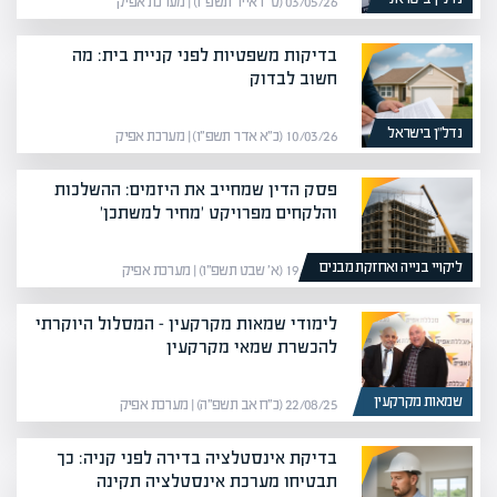
03/05/26 (ט״ז אייר תשפ״ו) | מערכת אפיק
בדיקות משפטיות לפני קניית בית: מה
חשוב לבדוק
נדל”ן בישראל
10/03/26 (כ״א אדר תשפ״ו) | מערכת אפיק
פסק הדין שמחייב את היזמים: ההשלכות
והלקחים מפרויקט 'מחיר למשתכן'
ליקויי בנייה ואחזקת מבנים
19/01/26 (א׳ שבט תשפ״ו) | מערכת אפיק
לימודי שמאות מקרקעין – המסלול היוקרתי
להכשרת שמאי מקרקעין
שמאות מקרקעין
22/08/25 (כ״ח אב תשפ״ה) | מערכת אפיק
בדיקת אינסטלציה בדירה לפני קניה: כך
תבטיחו מערכת אינסטלציה תקינה