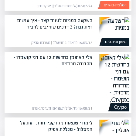
המלצות-בוגרים
07/07/24 (א׳ תמוז תשפ״ד) | יעקב חזן
השקעה במניות לטווח קצר – איך עושים
זאת נכון? 3 דרכים שחייבים להכיר
מימון ופיננסים
16/03/16 (ו׳ אדר ב׳ תשע״ו) | מערכת אפיק
אלי קאופמן בחדשות 12 עם דני קושמרו –
מהדורה מרכזית.
Crypto
16/08/21 (ח׳ אלול תשפ״א) | מערכת אפיק
לימודי שמאות מקרקעין חוות דעת על
המסלול – מכללת אפיק