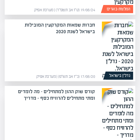
המלצות-בוגרים
19/08/24 (ט״ו אב תשפ״ד) | מערכת אפיק
חברות שמאות המקרקעין המובילות
בישראל לשנת 2020
נדל”ן בישראל
17/08/20 (כ״ז אב תש״פ) | מערכת אפיק
קורס שוק ההון למתחילים – מה לומדים
ומתי מתחילים להרוויח כסף – מדריך