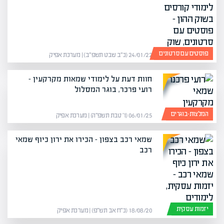
פוסטים עם סרטונים
24/01/22 (כ״ב שבט תשפ״ב) | מערכת אפיק
חוות דעת על לימודי שמאות מקרקעין –
רועי פרכר, בוגר המסלול
המלצות-בוגרים
06/01/25 (ו׳ טבת תשפ״ה) | מערכת אפיק
שמאי רכב בצפון – הכירו את ירון כיוף שמאי
רכב
יזמות עסקית
18/08/20 (כ״ח אב תש״פ) | מערכת אפיק