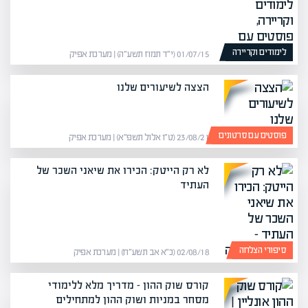
לימודים וקריירה
01/07/15 (י״ד תמוז תשע״ה) | מערכת אפיק
הצצה לשיעורים שלנו
פוסטים עם סרטונים
23/08/21 (ט״ו אלול תשפ״א) | מערכת אפיק
לא רק הייטק: הכירו את שיאני השכר של
העתיד
סיפורי הצלחה
02/08/18 (כ״א אב תשע״ח) | מערכת אפיק
קורס שוק ההון – מדריך מלא ללימודי
מסחר במניות ושוק ההון למתחילים