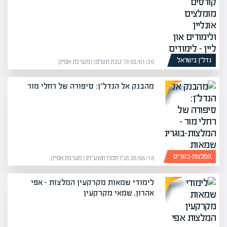
נדל”ן בישראל
02/01/20 (ה׳ טבת תש״פ) | מערכת אפיק
מהבנק אל הנדל"ן: סיפורה של רחלי מור
המלצות-בוגרים
28/06/18 (ט״ו תמוז תשע״ח) | מערכת אפיק
לימודי שמאות מקרקעין המלצות – אפי
אהרון, שמאי מקרקעין