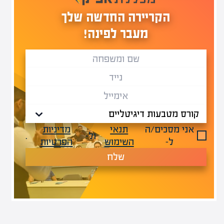
הקריירה החדשה שלך
מעבר לפינה!
אני מסכים/ה
תנאי
מדיניות
ול-
.
ל-
השימוש
הפרטיות
שלח