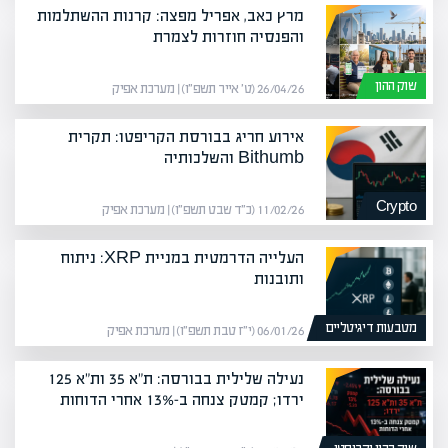
מרץ כאב, אפריל מפצה: קרנות ההשתלמות
והפנסיה חוזרות לצמרת
שוק ההון
26/04/26 (ט׳ אייר תשפ״ו) | מערכת אפיק
אירוע חריג בבורסת הקריפטו: תקרית
Bithumb והשלכותיה
Crypto
11/02/26 (כ״ד שבט תשפ״ו) | מערכת אפיק
העלייה הדרמטית במניית XRP: ניתוח
ותובנות
מטבעות דיגיטליים
06/01/26 (י״ז טבת תשפ״ו) | מערכת אפיק
נעילה שלילית בבורסה: ת"א 35 ות"א 125
ירדו; קמטק צנחה ב-13% אחרי הדוחות