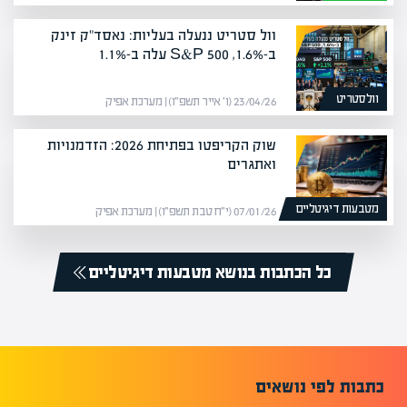
וול סטריט ננעלה בעליות: נאסד"ק זינק
ב-1.6%, S&P 500 עלה ב-1.1%
וולסטריט
23/04/26 (ו׳ אייר תשפ״ו) | מערכת אפיק
שוק הקריפטו בפתיחת 2026: הזדמנויות
ואתגרים
מטבעות דיגיטליים
07/01/26 (י״ח טבת תשפ״ו) | מערכת אפיק
כל הכתבות בנושא מטבעות דיגיטליים
כתבות לפי נושאים