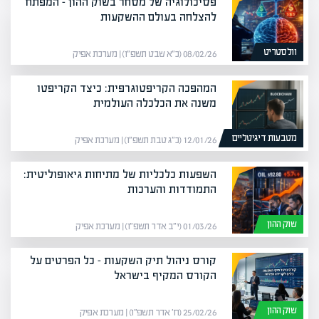
פסיכולוגיה של מסחר בשוק ההון – המפתח
להצלחה בעולם ההשקעות
וולסטריט
08/02/26 (כ״א שבט תשפ״ו) | מערכת אפיק
המהפכה הקריפטוגרפית: כיצד הקריפטו
משנה את הכלכלה העולמית
מטבעות דיגיטליים
12/01/26 (כ״ג טבת תשפ״ו) | מערכת אפיק
השפעות כלכליות של מתיחות גיאופוליטית:
התמודדות והערכות
שוק ההון
01/03/26 (י״ב אדר תשפ״ו) | מערכת אפיק
קורס ניהול תיק השקעות – כל הפרטים על
הקורס המקיף בישראל
שוק ההון
25/02/26 (ח׳ אדר תשפ״ו) | מערכת אפיק