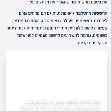
את כספם מהשוק, מה שמגביר את הלחצים עליו.
החששות מהסלמה גיאו-פוליטית גם הם מהווים גורם
לירידות. חשש מפני פעולה צבאית של טראמפ נגד איראן,
שעשויה להוביל לעליית מחירי הנפט ולתנודתיות גבוהה יותר
בשווקים, גורמת למשקיעים לחשוב פעמיים לפני שהם
משקיעים בקריפטו.
מה ההבדל בין קריפטו לביטקוין: הבהרת מושגים
איך להשקיע במטבעות וי
הבנה מעמיקה של ההבדלים בין קריפטו וביטקוין,
השקעה במטבעות 
 להיות דינמי ומלא