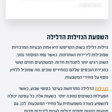
הזדמנויות מניבו
כיצד ביטקוין…
השפעת הנזילות הדלילה
נזילות דלילה בשוק הקריפטו היא אחת הבעיות המרכזיות
שמובילות לירידות האחרונות. כאשר נפח המסחר נמוך,
השוק רגיש יותר לתנודות חדות. המשקיעים חווים קושי
במכירת הנכסים שלהם במחירים טובים, מה שמוביל ללחץ
נוסף על מחירי המטבעות.
הנזילות
הדלילה מתרחשת בעיקר בסופי שבוע, כאשר
הפעילות בשווקים נמוכה יותר. בשעות אלה, כל עסקה יכולה
להשפיע בצורה משמעותית על מחירי המטבעות. לכן, גם
תנועות קטנות יחסית יכולות לגרום לירידות חדות.