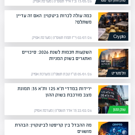
שוק ההון וקריפטו
13/05/26 (כ״ו אייר תשפ״ו) | מערכת אפיק
כמה עולה לכרות ביטקוין: האם זה עדיין
משתלם?
Crypto
02/07/26 (י״ז תמוז תשפ״ו) | מערכת אפיק
השקעות חכמות לשנת 2026: סיכויים
ואתגרים בשוק המניות
וולסטריט
05/01/26 (ט״ז טבת תשפ״ו) | מערכת אפיק
ירידות במדדי ת"א 125 ות"א 35: תמונת
מצב מורכבת בשוק ההון
שוק ההון
22/02/26 (ה׳ אדר תשפ״ו) | מערכת אפיק
מה ההבדל בין קריפטו לביטקוין: הבהרת
מושגים