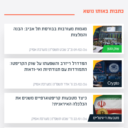
כתבות באותו נושא
מגמות מעורבות בבורסת תל אביב: הבנה
והמלצות
שוק ההון
09/02/26 (כ״ב שבט תשפ״ו) | מערכת אפיק
הפדדרל ריזרב והשפעתו על שוק הקריפטו:
התמודדות עם תנודתיות ואי-ודאות
Crypto
23/02/26 (ו׳ אדר תשפ״ו) | מערכת אפיק
כיצד מטבעות קריפטוגרפיים משנים את
הכלכלה האיראנית?
מטבעות דיגיטליים
22/01/26 (ד׳ שבט תשפ״ו) | מערכת אפיק