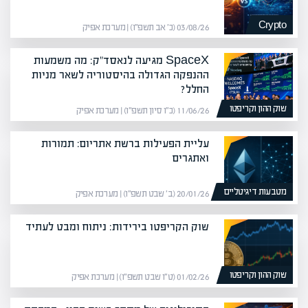
Crypto
03/08/26 (כ׳ אב תשפ״ו) | מערכת אפיק
SpaceX מגיעה לנאסד"ק: מה משמעות
ההנפקה הגדולה בהיסטוריה לשאר מניות
החלל?
שוק ההון וקריפטו
11/06/26 (כ״ו סיון תשפ״ו) | מערכת אפיק
עליית הפעילות ברשת אתריום: תמורות
ואתגרים
מטבעות דיגיטליים
20/01/26 (ב׳ שבט תשפ״ו) | מערכת אפיק
שוק הקריפטו בירידות: ניתוח ומבט לעתיד
שוק ההון וקריפטו
01/02/26 (ט״ו שבט תשפ״ו) | מערכת אפיק