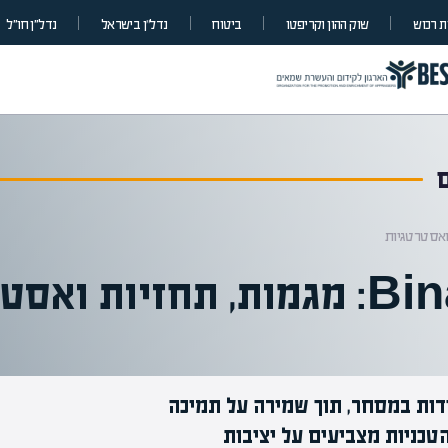
 רכוש
שוק ההון וקריפטו
ביטוח
נדל”ן בישראל
נדל״ן חו״ל
B) חווה עליות וירידות במסחר, תוך שמירה על תמיכה
מומחים בהערכת שווי
הטכניות מצביעים על יציבות