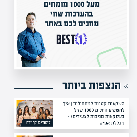
המרצים המובילים בישראל
י
תר
מחכים לכם באפיק אקדמי
הקריירה החדשה שלך מעבר לפינה!
הנצפות ביותר
השקעות קטנות למתחילים | איך
להשקיע החל מ 1000 שקל
בעסקאות מניבות לצעירים? –
מכללת אפיק
לימודים וקריירה
21/08/22 | יעקב חזן