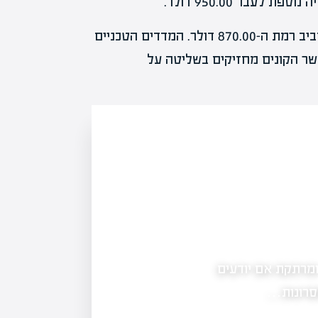
במקרה של ירידה במחיר, עשויה להיות תמיכה נוספת סביב רמת ה-870.00 דולר. המדדים הטכניים
שר הקונים מחזיקים בשליטה על
יין משתלם?
כב, שמשתנה תכופות בהתאם למחירים,
מר בוחן את העלויות, ההשפעות…