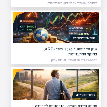
היום ב-00:10 (כ״ד אב תשפ״ו) | מערכת אפיק
מטבעות דיגיטליים
שוק הקריפטו ב-2026: ריפל (XRP)
במוקד ההתעניינות
05/08/26 (כ״ב אב תשפ״ו) | מערכת אפיק
לימודים וקריירה
מה זה הסבת מקצוע: הזדמנויות לקריירה