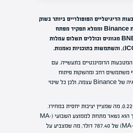
 כ-BNB, הוא אחד המטבעות הדיגיטליים הפופולריים ביותר בשוק
הקריפטו. הוא משמש כאסימון הילידים של פלטפורמת Binance וממלא תפקיד מפתח
במערכת האקולוגית של Binance. השימושים של BNB מגוונים וכוללים תשלום עמלות
מו כאחד המטבעות הדומיננטיים בתעשייה. עם
 Binance, BNB נהנה מהיקף משתמשים רחב ומהשקות פיתוח
מתמידות. ההצלחה של BNB קשורה קשר הדוק להישגיה של Binance עצמה, ולכן כל שינוי
במהלך השבוע האחרון, BNB חווה עלייה עדינה של 0.22%, מה שמציין יציבות יחסית במחירו.
מחירו של BNB נכון לעכשיו עומד על 897.10 דולר, אך הוא נשאר מתחת לממוצע השבועי (MA-
20) של 971.30 דולר. זאת בניגוד לממוצע החודשי (MA-50) של 787.40 דולר, מה שמצביע על