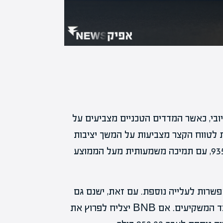
 מומנטום חיובי, כאשר המדדים הטכניים מצביעים על
 ו-ADX חזקים, התחזיות לטווח הקצר מצביעות על המשך יציבות
במחיר. BNB נסחר כיום בטווח של 885.00$ עד 935.00$, עם תמיכה משמעותית מעל הממוצע
רוב עבור מחירו של BNB מציעה אפשרות לעלייה נוספת. עם זאת, ישנם גם
סימנים להתנגדות בטווח הקצר, מה שמחייב זהירות מצד המשקיעים. אם BNB יצליח לפרוץ את