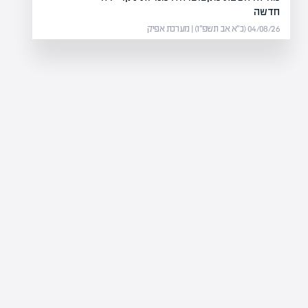
חדשה
04/08/26 (כ״א אב תשפ״ו) | מערכת אפיק