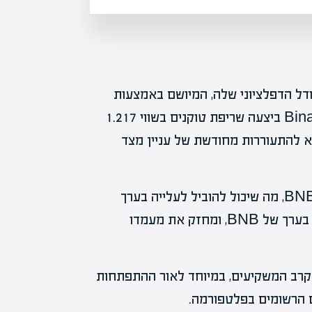
יחודיות של Binance Coin היא המודל הדפלציוני שלה, המיושם באמצעות
מנגנון שריפת אסימונים. במהלך הרבעון הראשון, Binance ביצעה שריפת טוקנים בשווי 1.217
א להתעוררות מחודשת של עניין מצד
שריפת האסימונים תורמת להקטנת ההיצע הכולל של BNB, מה שיכול להוביל לעלייה בערך
המטבע בטווח הארוך. המהלך מסייע לשמור על יציבות בערך של BNB, ומחזק את מעמדו
וררות אופטימיות בקרב המשקיעים, במיוחד לאור ההתפתחות