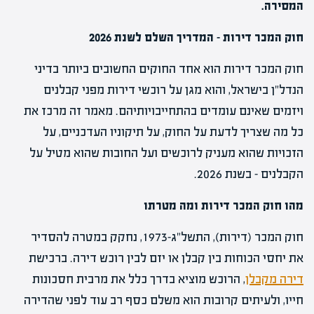
המסירה.
חוק המכר דירות – המדריך השלם לשנת 2026
חוק המכר דירות הוא אחד החוקים החשובים ביותר בדיני
הנדל"ן בישראל, והוא מגן על רוכשי דירות מפני קבלנים
ויזמים שאינם עומדים בהתחייבויותיהם. מאמר זה מרכז את
כל מה שצריך לדעת על החוק, על תיקוניו העדכניים, על
הזכויות שהוא מעניק לרוכשים ועל החובות שהוא מטיל על
הקבלנים – בשנת 2026.
מהו חוק המכר דירות ומה מטרתו
חוק המכר (דירות), התשל"ג-1973, נחקק במטרה להסדיר
את יחסי הכוחות בין קבלן או יזם לבין רוכש דירה. ברכישת
דירה מקבלן
, הרוכש מוציא בדרך כלל את מרבית חסכונות
חייו, ולעיתים קרובות הוא משלם כסף רב עוד לפני שהדירה