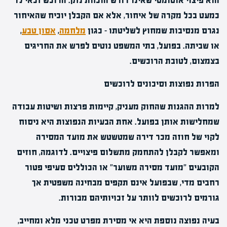
הוא פיצוי אוטומטי שאינו דורש הוכחת נזק. הרוכש זכאי לו
כמעט בכל מקרה של איחור, אלא אם הקבלן יוכיח שהאיחור
נגרם מנסיבות שמחוץ לשליטתו – כגון
מלחמה
,
אסון טבע
,
או שביתה. בפועל, בתי המשפט נוטים לפרש את החריגים
בצמצום, לטובת הרוכשים.
הפרות נפוצות וסיכונים לרוכשים
למרות ההגנות שהחוק מעניק, קיימות פרצות ושיטות עבודה
שמחלישות אותן בפועל. אחת הבעיות הנפוצות היא ניסוח
לקוי של
חוזה מכר דירה
שמטשטש את מועד המסירה
ומאפשר לקבלן להתחמק מתשלום פיצויים. לדוגמה, חוזים
הקובעים "מועד מסירה משוער" או הכוללים סעיפי פטור
רחבים מדי, שבפועל אינם תקפים מבחינה משפטית אך
גורמים לרוכשים לוותר על זכויותיהם מבורות.
בעיה נפוצה נוספת היא אי מסירת מפרט טכני מלא ומחייב,