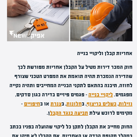
אחריות קבלן וליקויי בנייה
חוק המכר דירות מטיל על הקבלן אחריות מפורשת לכך
שהדירה הנמכרת תהיה תואמת את המפרט הטכני שצורף
לחוזה, תיבנה בהתאם לתקני הבנייה המחייבים ותהיה נקייה
מפגמים.
ליקויי בנייה
– פגמים פיזיים בדירה כגון סדקים,
נזילות
,
כשלים בריצוף
, ב
חלונות
, ב
צנרת
או ב
חיפויים
–
מקימים לרוכש עילת
תביעה כנגד הקבל
ן.
החוק מחייב את הקבלן לתקן כל ליקוי שהועלה בפניו בכתב
במהלך תקופת הבדק או האחריות. אם הקבלן לא תיקן את