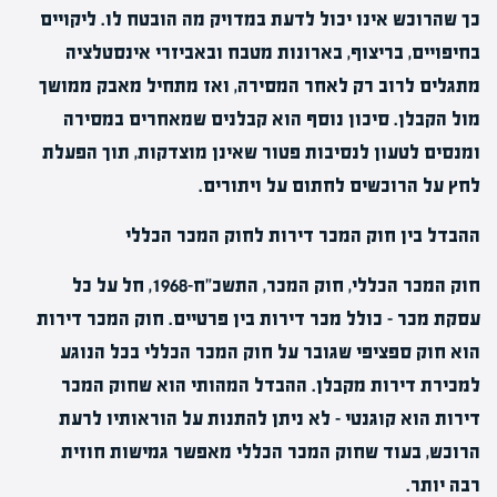
כך שהרוכש אינו יכול לדעת במדויק מה הובטח לו. ליקויים
בחיפויים, בריצוף, בארונות מטבח ובאביזרי אינסטלציה
מתגלים לרוב רק לאחר המסירה, ואז מתחיל מאבק ממושך
מול הקבלן. סיכון נוסף הוא קבלנים שמאחרים במסירה
ומנסים לטעון לנסיבות פטור שאינן מוצדקות, תוך הפעלת
לחץ על הרוכשים לחתום על ויתורים.
ההבדל בין חוק המכר דירות לחוק המכר הכללי
חוק המכר הכללי, חוק המכר, התשכ"ח-1968, חל על כל
עסקת מכר – כולל מכר דירות בין פרטיים. חוק המכר דירות
הוא חוק ספציפי שגובר על חוק המכר הכללי בכל הנוגע
למכירת דירות מקבלן. ההבדל המהותי הוא שחוק המכר
דירות הוא קוגנטי – לא ניתן להתנות על הוראותיו לרעת
הרוכש, בעוד שחוק המכר הכללי מאפשר גמישות חוזית
רבה יותר.