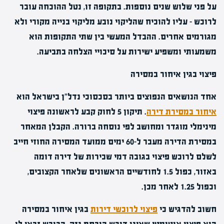
על פני שלוש שנים נוספות. בתקופה זו, נטל ההוכחה עובר
לרוכש – עליו להוכיח שהליקוי נובע מליקוי בנייה מקורי ולא
מגורמים אחרים. ההבדל המעשי בין שתי התקופות הוא
משמעותי ומשפיע ישירות על סיכויי הצלחה בתביעה.
פיצוי בגין איחור במסירה
אחד הנושאים הנפוצים ביותר בסכסוכי נדל"ן בישראל הוא
איחור במסירת דירה
. תיקון 5 לחוק קבע לראשונה פיצוי
מינימלי מוגדר ומחושב לפי נוסחה ברורה. הקבלן המאחר
במסירת הדירה מעבר ל-60 ימים ממועד המסירה החוזי חייב
לשלם לרוכש פיצוי בגובה דמי שכירות של דירה דומה
באזור, כפול 1.5 לחודשיים הראשונים שלאחר הקצובים,
וכפול 1.25 לאחר מכן.
חשוב להדגיש כי
פיצוי לרוכשי דירות
בגין איחור במסירה