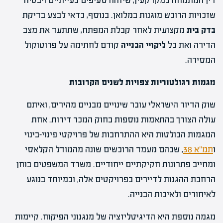
דין המתמחה במקרקעין, שיזהה סעיפים בעייתיים ויבטיח
שזכויות הרוכש מוגנות במלואן. בנוסף, כדאי לבצע בדיקת
בדק בית
מקצועית לאחר קבלת המפתח, שתתעד את מצב
הדירה ואת כל
ליקויי הבנייה
קודם לחתימה על פרוטוקול
המסירה.
מגמות רגולטוריות צפויות לשנים הקרובות
שוק הדיור הישראלי עובר שינויים מבניים מהירים, ואיתם
עולה הצורך בהתאמות נוספות בחוק המכר דירות. אחת
המגמות הבולטות היא ההתרחבות של פרויקטי פינוי-בינוי
ו
תמ"א 38
, שבהם מעמד הרוכשים שונה מהמודל הקלאסי
ומחייב פתרונות חקיקתיים ייחודיים. משרד המשפטים בוחן
הרחבת ההגנות לדיירים בפרויקטים אלה, ובמיוחד בנוגע
לאיחורים ולאיכות הבנייה.
מגמה נוספת היא הדיגיטליזציה של מנגנוני הפיקוח. קיימות