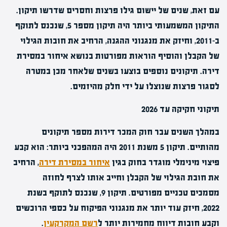
עם זאת, שנים של יישום גילו פרצות וחסרים שדרשו תיקון.
התיקון המשמעותי ביותר היה תיקון מספר 5, שנכנס לתוקף
ב-2011, וחיזק את מנגנוני ההגנה, הרחיב את חובות הגילוי
של הקבלן והוסיף הוראות מפורטות בנושא
איחור במסירת
דירה
. תיקונים נוספים בוצעו בשנים שלאחר מכן במטרה
לסגור פרצות שנוצלו על ידי חלק מהיזמים.
תיקוני חקיקה עד 2026
במהלך השנים עבר חוק המכר דירות מספר תיקונים
מהותיים. תיקון 5 משנת 2011 היה המהפכני ביותר: הוא קבע
פיצוי מינימלי מוגדר בחוק בגין
איחור במסירת דירה
, הרחיב
את חובת הגילוי של הקבלן וחייב אותו לצרף לחוזה
מסמכים טכניים מפורטים. תיקון 9, שנכנס לתוקף בשנת
2022, חיזק עוד יותר את מנגנוני הפיקוח על כספי הרוכשים
וקבע חובות דיווח מחמירות יותר ל
רשם המקרקעין
.