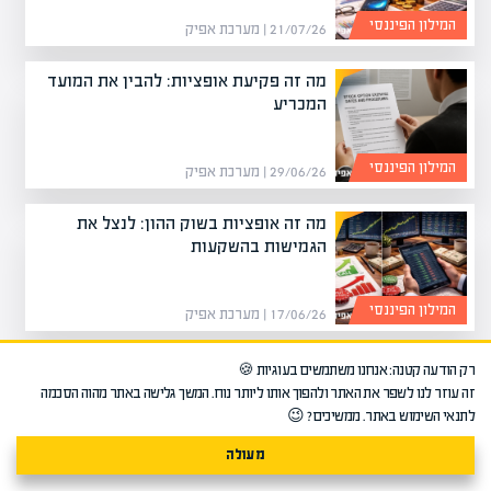
המילון הפיננסי
21/07/26 | מערכת אפיק
מה זה פקיעת אופציות: להבין את המועד
המכריע
המילון הפיננסי
29/06/26 | מערכת אפיק
מה זה אופציות בשוק ההון: לנצל את
הגמישות בהשקעות
המילון הפיננסי
17/06/26 | מערכת אפיק
מה זה מכפיל רווח במניות: להעריך את
רק הודעה קטנה: אנחנו משתמשים בעוגיות 🍪
שווי החברה
זה עוזר לנו לשפר את האתר ולהפוך אותו ליותר נוח. המשך גלישה באתר מהוה הסכמה
לתנאי השימוש באתר. ממשיכים? 😉
המילון הפיננסי
מעולה
11/06/26 | מערכת אפיק