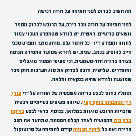
מה חשוב לבדוק לפני חתימה על חוזה רכישה
לפני חתימה על
חוזה מכר דירה
, על הרוכש לבדוק מספר
נושאים קריטיים. ראשית, יש לוודא שהמפרט הטכני צמוד
לחוזה ומפורט דיו – כל חומר גלם, מותג מוצר ומפרט טכני
חייב להופיע בכתב. שנית, יש לוודא שמועד המסירה מנוסח
בצורה ברורה וחד-משמעית, וכי סעיפי הפטור מוגבלים
ומוגדרים. שלישית, חובה לבדוק את סוג ה
ערבות חוק מכר
שמוצעת ולוודא שהיא בנקאית ומלאה.
מומלץ בחום לבצע בדיקה משפטית של החוזה על ידי
עורך
דין המתמחה במקרקעין
, שיזהה סעיפים בעייתיים ויבטיח
שזכויות הרוכש מוגנות במלואן. בנוסף, כדאי לבצע
בדיקת
בדק בית
מקצועית לאחר קבלת המפתח, שתתעד את מצב
הדירה ואת כל
ליקויי הבנייה
קודם לחתימה על פרוטוקול