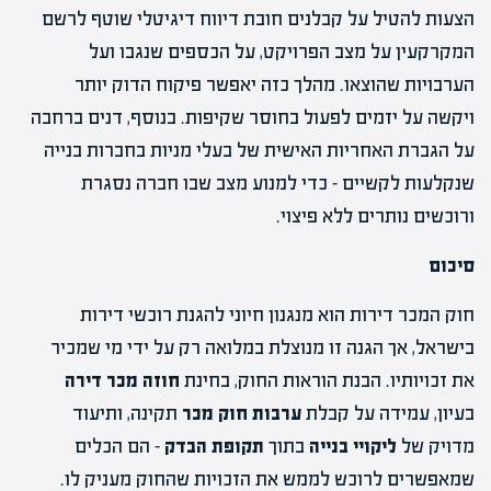
הצעות להטיל על קבלנים חובת דיווח דיגיטלי שוטף לרשם
המקרקעין על מצב הפרויקט, על הכספים שנגבו ועל
הערבויות שהוצאו. מהלך כזה יאפשר פיקוח הדוק יותר
ויקשה על יזמים לפעול בחוסר שקיפות. בנוסף, דנים ברחבה
על הגברת האחריות האישית של בעלי מניות בחברות בנייה
שנקלעות לקשיים – כדי למנוע מצב שבו חברה נסגרת
ורוכשים נותרים ללא פיצוי.
סיכום
חוק המכר דירות הוא מנגנון חיוני להגנת רוכשי דירות
בישראל, אך הגנה זו מנוצלת במלואה רק על ידי מי שמכיר
את זכויותיו. הבנת הוראות החוק, בחינת
חוזה מכר דירה
בעיון, עמידה על קבלת
ערבות חוק מכר
תקינה, ותיעוד
מדויק של
ליקויי בנייה
בתוך
תקופת הבדק
– הם הכלים
שמאפשרים לרוכש לממש את הזכויות שהחוק מעניק לו.