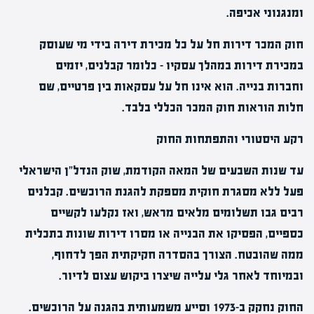
ומנגנוני אכיפה.
חוק המכר דירות חל על כל מכירת דירה בידי מי שעוסק
במכירת דירות במהלך עסקיו – כלומר קבלנים, יזמים
וחברות בנייה. הוא אינו חל על עסקאות בין פרטיים, שם
חלות הוראות חוק המכר הכללי בלבד.
רקע היסטורי והתפתחות החוק
עד שנות השבעים של המאה הקודמת, שוק הנדל"ן הישראלי
פעל ללא מסגרת חוקית מספקת להגנת הרוכשים. קבלנים
רבים גבו תשלומים מלאים מראש, ואז נקלעו לקשיים
כספיים, הפסיקו את הבנייה או מסרו דירות שונות בתכלית
ממה שהובטח. הצורך בהסדרה חקיקתית הפך לדחוף,
ובמיוחד לאחר גלי עלייה שיצרו ביקוש עצום לדיור.
החוק נחקק ב-1973 וסייע משמעותית בהגנה על הרוכשים.