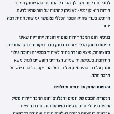
למכירת דירות מקבלן. ההבדל המהותי הוא שחוק המכר
דירות הוא קוגנטי – לא ניתן להתנות על הוראותיו לרעת
הרוכש, בעוד שחוק המכר הכללי מאפשר גמישות חוזית רבה
יותר.
בנוסף, חוק המכר דירות מוסיף חובות ייחודיות שאינן
קיימות בחוק הכללי: ערבות חוק מכר, תקופות בדק ואחריות
ספציפיות, פיצוי מוגדר בחוק לאיחור במסירה וחובת גילוי
מורחבת. בעסקת יד שנייה, הצדדים חופשיים לנהל משא
ומתן על רוב ההיבטים, ועל כן נטל הבדיקה של הרוכש גדול
הרבה יותר.
השפעת החוק על יזמים וקבלנים
מנקודת המבט של יזמים וקבלנים, חוק המכר דירות מטיל
עלויות ניהוליות ופיננסיות משמעותיות. חובת הוצאת
ערבויות בנקאיות כרוכה בעלויות מימון, ועמידה בדרישות