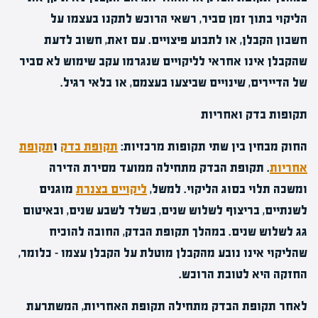
הליקוי בתוך זמן סביר, רשאי הרוכש לתקנו בעצמו על
חשבון הקבלן, או לתבוע פיצויים. עם זאת, חשוב לדעת
שהקבלן אינו אחראי לליקויים שנגרמו עקב שימוש לא סביר
של הדיירים, שינויים שביצעו בעצמם, או בלאי רגיל.
תקופות בדק ואחריות
החוק מבחין בין שתי תקופות מרכזיות:
תקופת בדק
ו
תקופת
אחריות
. תקופת הבדק מתחילה ממועד מסירת הדירה
ומשכה תלוי בסוג הליקוי. למשל,
ליקויים בצנרת
מוגנים
לשנתיים, בריצוף לשלוש שנים, בשלד לשבע שנים, ובאיטום
גג לשלוש שנים. במהלך תקופת הבדק, החובה להוכיח
שהליקוי אינו נובע מהקבלן מוטלת על הקבלן עצמו – כלומר,
החזקה היא לטובת הרוכש.
לאחר תקופת הבדק מתחילה תקופת האחריות, המשתרעת