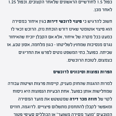
כפול 1.5 לחודשיים הראשונים שלאחר הקצובים, וכפול 1.25
לאחר מכן.
חשוב להדגיש כי
פיצוי לרוכשי דירות
בגין איחור במסירה
הוא פיצוי אוטומטי שאינו דורש הוכחת נזק. הרוכש זכאי לו
כמעט בכל מקרה של איחור, אלא אם הקבלן יוכיח שהאיחור
נגרם מנסיבות שמחוץ לשליטתו – כגון מלחמה, אסון טבע, או
שביתה. בפועל, בתי המשפט נוטים לפרש את החריגים
בצמצום, לטובת הרוכשים.
הפרות נפוצות וסיכונים לרוכשים
למרות ההגנות שהחוק מעניק, קיימות פרצות ושיטות עבודה
שמחלישות אותן בפועל. אחת הבעיות הנפוצות היא ניסוח
לקוי של
חוזה מכר דירה
שמטשטש את מועד המסירה
ומאפשר לקבלן להתחמק מתשלום פיצויים. לדוגמה, חוזים
הקובעים "מועד מסירה משוער" או הכוללים סעיפי פטור