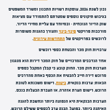
נכון לשנת 2026, עוסקות רשויות התכנון ומשרד המשפטים
בגיבוש תיקונים נוספים שמטרתם להתמודד עם מציאות
שוק הדיור הנוכחית – ובמיוחד עם עליית מחירי הדיור,
מורכבות פרויקטי
פינוי-בינוי
והצורך בהגנות משופרות
לרוכשים בפרויקטים של
התחדשות עירונית
.
ערבויות חוק מכר והבטחת כספי רוכשים
אחד הנדבכים המרכזיים של חוק המכר דירות הוא מנגנון
ה
ערבות חוק מכר. החוק קובע
כי קבלן המקבל כספים
מרוכש דירה חייב להבטיח את הכסף באחת מהדרכים
הבאות: ערבות בנקאית,
ביטוח
, רישום משכנתא לטובת
הרוכש, רישום הערת אזהרה, או העברת הבעלות בנכס.
הערבות הבנקאית היא הנפוצה ביותר ונחשבת להגנה
האיתנה ביותר. בפועל, הבנק ערב לכספים ששילם הרוכש,