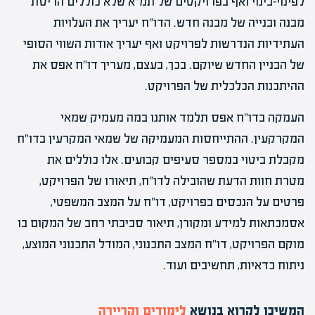
לפינוי-בינוי ואף בפרויקטים של תמ"א שלא כוללים הריסת
מבנה ובנייה של מבנה חדש. הדו"ח יעריך את העלויות
העתידיות הנדרשות לפרויקט ואף יעריך אודות השווי הסופי
של הבניין החדש שיוקם. בכך, בעצם, מעריך דו"ח אפס את
ההיתכנות הכלכלית של הפרויקט.
העמקה בדו"ח אפס תלמד אותנו במה מעמיק שמאי
המקרקעין. ההתייחסות המעמיקה של שמאי המקרעין בדו"ח
מקבלת ביטוי במספר סעיפים קבועים. אלו כוללים את
מטרת חוות הדעת שהובילה לדו"ח, תיאורו של הפרויקט,
פרטים על הנכסים בפרויקט, דו"ח על המצב המשפטי,
אסמכתאות למידע ומקורן, תיאור סביבתי רחב של המקום בו
מוקם הפרויקט, דו"ח המצב התכנוני, המודל התכנוני המוצע,
ניתוח כדאיות, תחשיבים ועוד.
המשיכו לקרוא בנושא
לימודים וקריירה