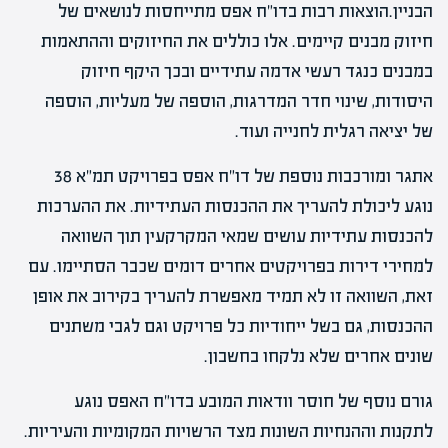
הבניין.הוצאות רבות בדו"ח אפס מתייחסות לנושאים של
חיזוק מבנים קיימים. אלו כוללים את החיזוקים וההתאמות
במבנים כנגד רעשי אדמה עתידיים ובכך היקף חיזוק
היסודות, שינוי חדר המדרגות, הוספה של מעליות, הוספה
של יציאה רגלית לחנייה ועוד.
אתגר ומורכבות נוספת של דו"ח אפס בפרויקט תמ"א 38
נוגע ליכולת להעריך את ההכנסות העתידיות. את ההערכות
להכנסות עתידיות עושים שמאי המקרקעין תוך השוואה
למחירי דירות בפרויקטים אחרים דומים שכבר הסתיימו. עם
זאת, השוואה זו לא תמיד מאפשרת להעריך בקירוב את אופן
ההכנסות, גם בשל ייחודיות כל פרויקט וגם לגבי משתנים
שונים אחרים שלא נלקחו בחשבון.
גורם נוסף של חוסר וודאות המובע בדו"ח האפס נוגע
לתקנות וההנחיות השונות מצד הרשויות המקומיות והעיריות.