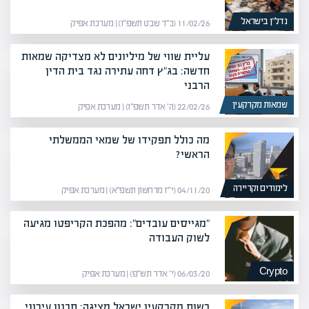
נדל”ן בישראל
11/02/26 (כ״ד שבט תשפ״ו) | מערכת אפיק
עליית שווי של מיליונים לא מצדיקה שמאות
חדשה: בג"ץ דחה עתירה נגד בית הדין
הרבני
שמאות מקרקעין
22/02/26 (ה׳ אדר תשפ״ו) | מערכת אפיק
מה כולל תפקידו של שמאי הממשלתי
הראשי?
לימודים וקריירה
04/11/20 (י״ז מרחשון תשפ״א) | מערכת אפיק
"מגייסים עובדים": מהפכת הקריפטו מגיעה
לשוק העבודה
Crypto
06/03/20 (י׳ אדר תש״פ) | מערכת אפיק
רשות מקרקעין ישראל מציגה: תכנון עירוני