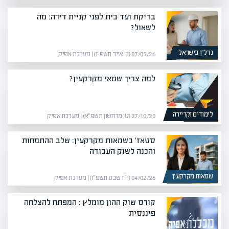
בדיקת ועד בית לפני קניית דירה: מה
לשאול?
נדל”ן בישראל
07/05/26 (כ׳ אייר תשפ״ו) | מערכת אפיק
למה צריך שמאי מקרקעין?
לימודים וקריירה
27/10/20 (ט׳ מרחשון תשפ״א) | מערכת אפיק
סטאז' בשמאות מקרקעין: שלב ההתמחות
והכנה לשוק העבודה
שמאות מקרקעין
04/02/26 (י״ז שבט תשפ״ו) | מערכת אפיק
קורס שוק ההון מומלץ : המפתח להצלחה
פיננסית