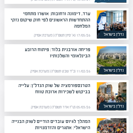
ערד, דימונה ורחובות: אושרו מתחמי
ההתחדשות הראשונים לפי חוק שיקום נזקי
המלחמה
נדל”ן בישראל
17/05/26 (א׳ סיון תשפ״ו) | מערכת אפיק
פריחה אורבנית בלוד: פיתוח הרובע
הבינלאומי והשלכותיו
נדל”ן בישראל
11/02/26 (כ״ד שבט תשפ״ו) | מערכת אפיק
הטרנספורמציה של שוק הנדל"ן: עלייה
בביקוש לשכירות ארוכת טווח
נדל”ן בישראל
05/03/26 (ט״ז אדר תשפ״ו) | מערכת אפיק
המהלך לגיוס עובדים הודיים לשוק הבנייה
הישראלי: אתגרים והזדמנויות