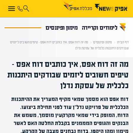
קראת 0% מתוך הכתבה
לימודים וקריירה
מימון ופיננסים
דף הבית
‹
מימון ופיננסים
‹
מה זה דוח אפס, איך כותבים דוח אפס – טיפים חשובים ליזמים
שבודקים היתכנות כלכלית של עסקת נדלן
מה זה דוח אפס, איך כותבים דוח אפס –
טיפים חשובים ליזמים שבודקים היתכנות
כלכלית של עסקת נדלן
דוח אפס הוא מסמך שמאי מקיף המעריך את ההיתכנות
הכלכלית של פרויקט נדל"ן עוד לפני תחילת ביצועו.
הדוח, המופק בידי שמאי מקרקעין מוסמך, משמש את
הבנקים והגופים המממנים בקבלת החלטה האם לאשר
מימון ומהו היקפו. בדוח נבחנים מצבה של הקרקע,