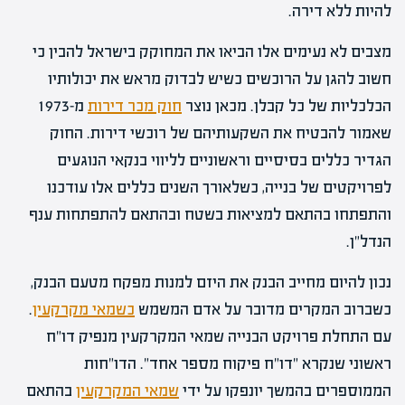
להיות ללא דירה.
מצבים לא נעימים אלו הביאו את המחוקק בישראל להבין כי
חשוב להגן על הרוכשים כשיש לבדוק מראש את יכולותיו
הכלכליות של כל קבלן. מכאן נוצר
חוק מכר דירות
מ-1973
שאמור להבטיח את השקעותיהם של רוכשי דירות. החוק
הגדיר כללים בסיסיים וראשוניים לליווי בנקאי הנוגעים
לפרויקטים של בנייה, כשלאורך השנים כללים אלו עודכנו
והתפתחו בהתאם למציאות בשטח ובהתאם להתפתחות ענף
הנדל"ן.
נכון להיום מחייב הבנק את היזם למנות מפקח מטעם הבנק,
כשברוב המקרים מדובר על אדם המשמש
כשמאי מקרקעין
.
עם התחלת פרויקט הבנייה שמאי המקרקעין מנפיק דו"ח
ראשוני שנקרא "דו"ח פיקוח מספר אחד". הדו"חות
הממוספרים בהמשך יונפקו על ידי
שמאי המקרקעין
בהתאם