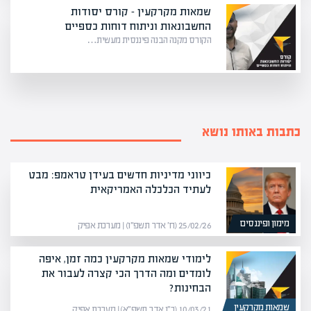
שמאות מקרקעין – קורס יסודות
החשבונאות וניתוח דוחות כספיים
הקורס מקנה הבנה פיננסית מעשית…
כתבות באותו נושא
כיווני מדיניות חדשים בעידן טראמפ: מבט
לעתיד הכלכלה האמריקאית
מימון ופיננסים
25/02/26 (ח׳ אדר תשפ״ו) | מערכת אפיק
לימודי שמאות מקרקעין כמה זמן, איפה
לומדים ומה הדרך הכי קצרה לעבור את
הבחינות?
שמאות מקרקעין
10/03/21 (כ״ו אדר תשפ״א) | מערכת אפיק