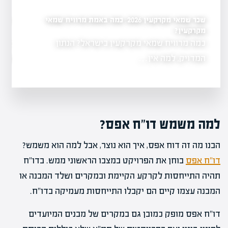
שכר שמאי מקרקעין 2026: כמה באמת מרוויח שמאי
כמה שמאי מקרקעין יש ב
שמאי מקרקעין לשנת
ל-2026
מקרקעין?
כמה מרוויח שמאי מקרקעין בישראל? הנתון
3,104 שמאי 
נות למועד
משרד המשפטים
המדויק, למה אין…
למה משמש דו"ח אפס?
הבנו מה זה דוח אפס, איך הוא נוצר, אבל למה הוא משמש?
דו"ח אפס
בוחן את הפרויקט במצבו הראשוני ממש. בדו"ח
תהיה התייחסות לקרקע הקיימת ובמקרים ושלד המבנה או
המבנה עצמו קיים הם יקבלו התייחסות מעמיקה בדו"ח.
דו"ח אפס מופק כמובן גם במקרים של מבנים המיועדים