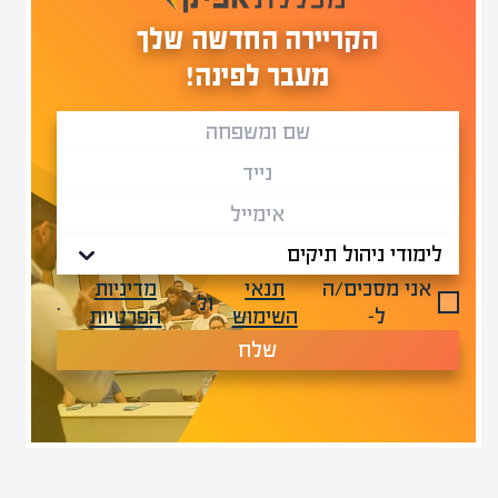
הקריירה החדשה שלך
מעבר לפינה!
אני מסכים/ה
תנאי
מדיניות
ול-
.
ל-
השימוש
הפרטיות
שלח