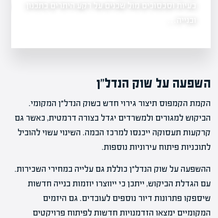
בעיות וסכסוכים מול שכנים על רקע היתרים בתכנון
שינוי ייעוד קרקע
 סיכונים
מתסכל.…
ובנייה…
השפעה על שוק הנדל"ן
הקמת הקמפוס תיצור גירוי חדש בשוק הנדל״ן המקומי.
הביקוש למגורים ולמשרדים יגדל בצורה דרמטית, כאשר גם
קרקעות תעסוקה ייכנסו למרכז הבמה. השינוי עשוי להוביל
לתוכניות פיתוח עירוניות נוספות.
ההשפעה על שוק הנדל״ן כוללת גם עלייה במחירי השכירות.
עם הגדלת הביקוש, ייתכן כי ייווצרו יוזמות בנייה חדשות
שיספקו פתרונות דיור נוספים לעובדים. גם היזמים
המקומיים ימצאו הזדמנויות חדשות לפיתוח פרויקטים