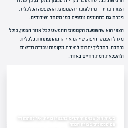
הרכישה. ככל שהמעבר לקריית טבעון מתקדם, כך עולה
הצורך בדיור זמין לעובדי הקמפוס. ההשפעה הכלכלית
ניכרת גם בתחומים נוספים כמו מסחר ושירותים.
הצפי הוא שהשפעת הקמפוס תתפשט לכל אזור הצפון, כולל
מגדל העמק וחיפה, שייהנו אף הן מהתפתחות כלכלית
נרחבת. התהליך יתרום ליצירת מקומות עבודה חדשים
ולהעלאת רמת החיים באזור.
בעיות מול שכנים והיתרים בתכנון ובנייה: איך להתמודד
עם סכסוכים בצורה חכמה
שינוי ייעוד קרקע: כמה 
וצים