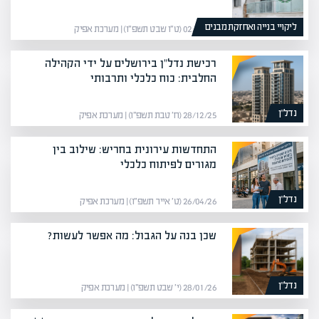
ליקויי בנייה ואחזקת מבנים
02/02/26 (ט״ו שבט תשפ״ו) | מערכת אפיק
רכישת נדל"ן בירושלים על ידי הקהילה
החלבית: כוח כלכלי ותרבותי
נדל”ן
28/12/25 (ח׳ טבת תשפ״ו) | מערכת אפיק
התחדשות עירונית בחריש: שילוב בין
מגורים לפיתוח כלכלי
נדל”ן
26/04/26 (ט׳ אייר תשפ״ו) | מערכת אפיק
שכן בנה על הגבול: מה אפשר לעשות?
נדל”ן
28/01/26 (י׳ שבט תשפ״ו) | מערכת אפיק