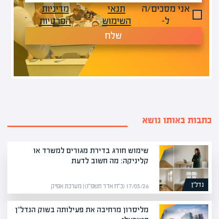
אני מסכים/ה
תנאי
מדיניות
ול-
.
ל-
השימוש
הפרטיות
שלח
כתבות באותו נושא
שימוש חורג בדירת מגורים למשרד או
קליניקה: מה חשוב לדעת
נדל”ן
17/03/26 (כ״ח אדר תשפ״ו) | מערכת אפיק
מליסרון מרחיבה את פעילותה בשוק הנדל"ן