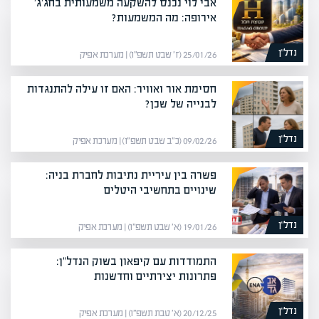
אבי לוי נכנס להשקעה משמעותית בחג'ג'
אירופה: מה המשמעות?
נדל”ן
25/01/26 (ז׳ שבט תשפ״ו) | מערכת אפיק
חסימת אור ואוויר: האם זו עילה להתנגדות
לבנייה של שכן?
נדל”ן
09/02/26 (כ״ב שבט תשפ״ו) | מערכת אפיק
פשרה בין עיריית נתיבות לחברת בניה:
שינויים בתחשיבי היטלים
נדל”ן
19/01/26 (א׳ שבט תשפ״ו) | מערכת אפיק
התמודדות עם קיפאון בשוק הנדל"ן:
פתרונות יצירתיים וחדשנות
נדל”ן
20/12/25 (א׳ טבת תשפ״ו) | מערכת אפיק