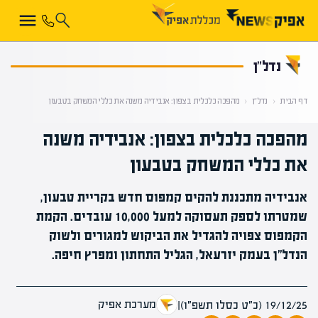
קראת 0% מתוך הכתבה
נדל”ן
דף הבית
‹
נדל”ן
‹
מהפכה כלכלית בצפון: אנבידיה משנה את כללי המשחק בטבעון
מהפכה כלכלית בצפון: אנבידיה משנה
את כללי המשחק בטבעון
אנבידיה מתכננת להקים קמפוס חדש בקריית טבעון,
שמטרתו לספק תעסוקה למעל 10,000 עובדים. הקמת
הקמפוס צפויה להגדיל את הביקוש למגורים ולשוק
הנדל״ן בעמק יזרעאל, הגליל התחתון ומפרץ חיפה.
מערכת אפיק
19/12/25 (כ״ט כסלו תשפ״ו)
|