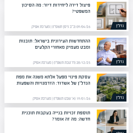
פיצול דירה ליחידות דיור: מה הסיכון
המשפטי?
נדל”ן
09/04/26 (כ״ב ניסן תשפ״ו) | מערכת אפיק
ההתחדשות העירונית בישראל: תובנות
ומבט מעמיק מאחורי הקלעים
נדל”ן
28/12/25 (ח׳ טבת תשפ״ו) | מערכת אפיק
עסקת פינוי מפעל אלתא משנה את מפת
הנדל"ן של אשדוד: הזדמנויות והשפעות
נדל”ן
19/01/26 (א׳ שבט תשפ״ו) | מערכת אפיק
תוספת זכויות בנייה בעקבות תוכנית
חדשה: מה זה אומר?