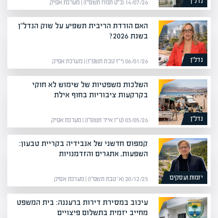
נדל”ן
14/07/26 (כ״ט תמוז תשפ״ו) | מערכת אפיק
האם הורדת הריבית תשפיע על שוק הנדל"ן
בשנת 2026?
נדל”ן
06/01/26 (י״ז טבת תשפ״ו) | מערכת אפיק
השלכות משפטיות של שימוש לא חוקי
בקרקעות ציבוריות בחוף אילת
נדל”ן
03/05/26 (ט״ז אייר תשפ״ו) | מערכת אפיק
קמפוס חדשני של אנבידיה בקריית טבעון:
השפעות, אתגרים והזדמנויות
יזמות ועסקים
20/12/25 (א׳ טבת תשפ״ו) | מערכת אפיק
עיכוב במסירת דירות ברעננה: בית המשפט
מחייב יזמית בתשלום פיצויים