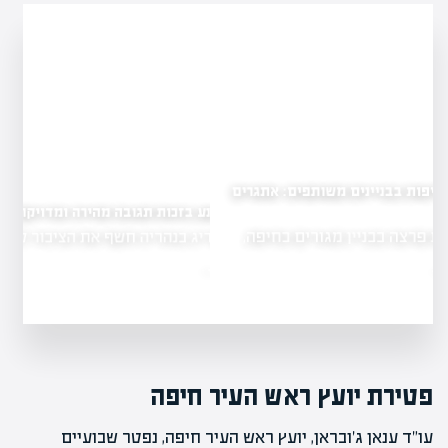
שותפים: אתגרים
נזק לרכוש נמנע בזכות תגובה מהירה ומדויקת בנהריה
אירוע חריג בנהריה חשף את הציבור לחשיבות של
ם בחיפה,
זהירות…
פטירת יועץ ראש העיר חיפה
עו"ד ענאן ג'ובראן, יועץ ראש העיר חיפה, נפטר שבועיים