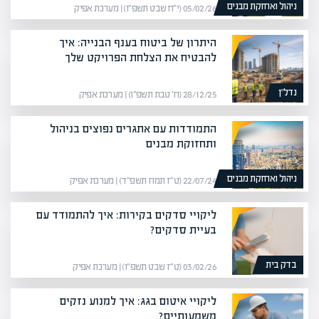
ניהול ואחזקת מבנים
05/02/26 (י״ח שבט תשפ״ו) | מערכת אפיק
היתרון של ביטוח בענף הבנייה: איך
להבטיח את הצלחת הפרויקט שלך
נדל”ן
28/12/25 (ח׳ טבת תשפ״ו) | מערכת אפיק
התמודדות עם אתגרים נפוצים בניהול
ותחזוקת מבנים
ניהול ואחזקת מבנים
22/07/24 (ט״ז תמוז תשפ״ד) | מערכת אפיק
ליקויי סדקים בקירות: איך להתמודד עם
בעיית סדקים?
בדק בית
03/02/26 (ט״ז שבט תשפ״ו) | מערכת אפיק
ליקויי איטום בגג: איך למנוע נזקים
משמעותיים?