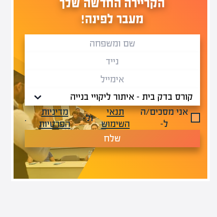
הקריירה החדשה שלך
מעבר לפינה!
אני מסכים/ה
תנאי
מדיניות
ול-
.
ל-
השימוש
הפרטיות
שלח