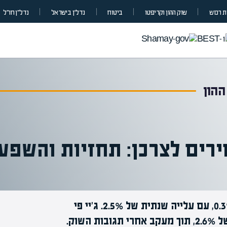
 רכוש
שוק ההון וקריפטו
ביטוח
נדל”ן בישראל
נדל״ן חו״ל
ההון
רים לצרכן: תחזיות והשפע
מדד המחירים לצרכן לחודש ינואר צפוי לעלות ב-0.3%, עם עלייה שנתית של 2.5%. ג'יי פי