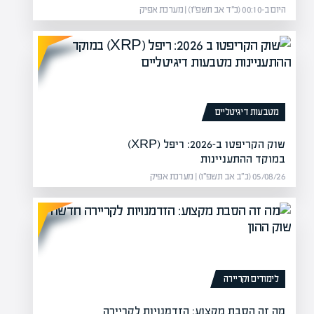
היום ב-00:10 (כ״ד אב תשפ״ו) | מערכת אפיק
רות יתחילו לעלות שוב?
מה זה או
זרחי טפחות הוצגה תחזית ברורה:
מה
ל…
הז
מטבעות דיגיטליים
שוק הקריפטו ב-2026: ריפל (XRP)
במוקד ההתעניינות
05/08/26 (כ״ב אב תשפ״ו) | מערכת אפיק
לימודים וקריירה
מה זה הסבת מקצוע: הזדמנויות לקריירה