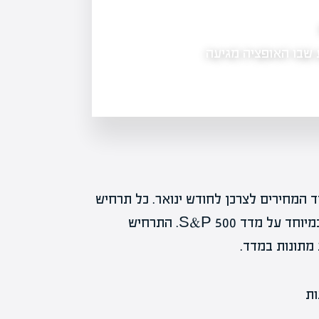
הבנק הגדול למשכנתאות מסגיר: מתי מחירי הדי
 שבו האופציה מגיעה
בכנס השנתי של יועצי המשכנתאות של מ
מחירי הדיור בישראל יחזרו לעלות — אב
ד המחירים לצרכן לחודש ינואר. כל תרחיש
מלווה בהסתברות ובתחזית להשפעה על שוק המניות, במיוחד על מדד S&P 500. התרחיש
מתונות במדד.