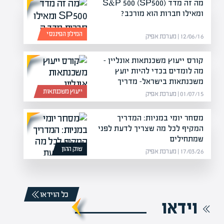
מה זה מדד S&P 500 (SP500)
ומאילו חברות הוא מורכב?
המילון הפיננסי
12/06/16 | מערכת אפיק
קורס ייעוץ משכנתאות אונליין –
מה לומדים בכדי להיות יועץ
משכנתאות בישראל- מדריך
ייעוץ משכנתאות
01/07/15 | מערכת אפיק
מסחר יומי במניות: המדריך
המקיף לכל מה שצריך לדעת לפני
שמתחילים
שוק ההון
17/03/26 | מערכת אפיק
כל הוידאו
וידאו