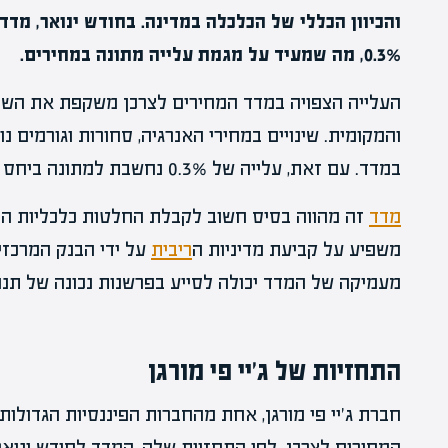
והכיוון הכללי של הכלכלה במדינה. בחודש ינואר, מדד
0.3%, מה שמעיד על מגמת עלייה מתונה במחירים.
העלייה הצפויה במדד המחירים לצרכן משקפת את השפ
והמקומית. שינויים במחירי האנרגיה, סחורות וגורמים נו
במדד. עם זאת, עלייה של 0.3% נחשבת למתונה ביחס להיסטוריה של המדד.
מדד
זה מהווה בסיס חשוב לקבלת החלטות כלכליות הן
משפיע על קביעת מדיניות ה
ריבית
על ידי הבנק המרכזי
מעמיקה של המדד יכולה לסייע בפרשנות נכונה של תנו
התחזיות של ג'יי פי מורגן
חברת ג'יי פי מורגן, אחת מהחברות הפיננסיות הגדולו