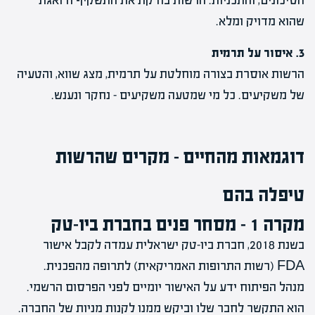
הסיכונים, והתכניות. הרשות בודקת את התשקיף ודואגת
שהוא מדויק ומלא.
3. איסור על תרמית
הרשות אוסרת בצורה מוחלטת על תרמית, מצג שווא, והטעיה
של משקיעים. כל מי שמטעה משקיעים – נחקר ונענש.
דוגמאות מהחיים – מקרים שהרשות
טיפלה בהם
מקרה 1 – מסחר פנים בחברת ביו-טק
בשנת 2018, חברת ביו-טק ישראלית עמדה לקבל אישור
FDA (רשות התרופות האמריקאית) לתרופה מהפכנית.
מנהל הפיתוח ידע על האישור יומיים לפני הפרסום הרשמי.
הוא התקשר לחבר שלו וביקש ממנו לקנות מניות של החברה.