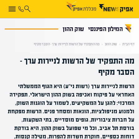
קראת 0% מתוך הכתבה
המילון הפיננסי
שוק ההון
דף הבית
‹
שוק ההון
‹
מה התפקיד של הרשות לניירות ערך – הסבר מקיף
מה התפקיד של הרשות לניירות ערך –
הסבר מקיף
הרשות לניירות ערך (רשות ני"ע) היא הגוף הממשלתי
האחראי על פיקוח ואכיפה בשוק ההון הישראלי. תפקידה
המרכזי: להגן על המשקיעים, לשמור על הוגנות השוק,
ולמנוע מניפולציות, הונאות ומסחר פנים. הרשות מפקחת
על חברות ציבוריות, גופים מוסדיים, בתי השקעות,
בורסת תל אביב, וכל מי שפועל בשוק ההון. היא בודקת
דוחות כספיים, חוקרת חשדות להפרות, מטילה קנסות,