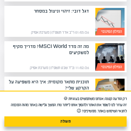
דגל דובי: זיהוי וניצול במסחר
המילון הפיננסי
01/03/26 (י״ב אדר תשפ״ו) | מערכת אפיק
מה זה מדד MSCI World? מדריך מקיף
למשקיעים
המילון הפיננסי
11/02/26 (כ״ד שבט תשפ״ו) | מערכת אפיק
תוכנית מתאר מקומית: איך היא משפיעה על
הקרקע שלי?
רק הודעה קטנה: אנחנו משתמשים בעוגיות 🍪
המילון הפיננסי
28/01/26 (י׳ שבט תשפ״ו) | מערכת אפיק
זה עוזר לנו לשפר את האתר ולהפוך אותו ליותר נוח. המשך גלישה באתר מהוה הסכמה
לתנאי השימוש באתר. ממשיכים? 😉
מה זה היטל השבחה? המדריך המקיף
מעולה
להיטל השבחה בישראל