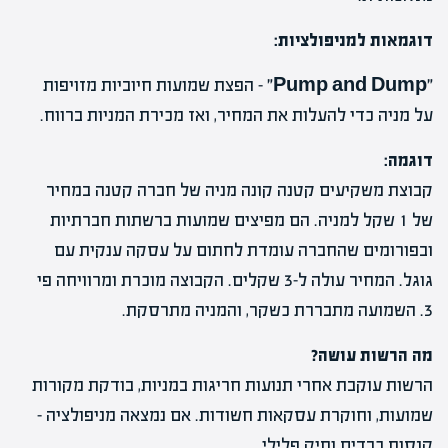
דוגמאות למניפולציות:
"Pump and Dump"
– הפצת שמועות חיוביות מזויפות
על מניה כדי להעלות את המחיר, ואז מכירת המניות ברווח.
דוגמה:
קבוצת משקיעים קטנה קונה מניה של חברה קטנה במחיר
של 1 שקל למניה. הם מפיצים שמועות ברשתות חברתיות
ובפורומים שהחברה עומדת לחתום על עסקה ענקית עם
גוגל. המחיר עולה ל-3 שקלים. הקבוצה מוכרת ומרוויחה פי
3. השמועה מתבררת כשקר, והמניה מתרסקת.
מה הרשות עושה?
הרשות עוקבת אחרי תנועות חריגות במניות, בודקת מקורות
שמועות, וחוקרת עסקאות חשודות. אם נמצאה מניפולציה –
קנסות כבדים ותיק פלילי.