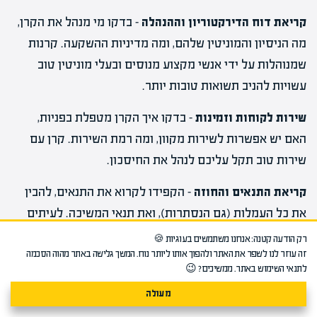
קריאת דוח הדירקטוריון וההנהלה
– בדקו מי מנהל את הקרן,
מה הניסיון והמוניטין שלהם, ומה מדיניות ההשקעה. קרנות
שמנוהלות על ידי אנשי מקצוע מנוסים ובעלי מוניטין טוב
עשויות להניב תשואות טובות יותר.
שירות לקוחות וזמינות
– בדקו איך הקרן מטפלת בפניות,
האם יש אפשרות לשירות מקוון, ומה רמת השירות. קרן עם
שירות טוב תקל עליכם לנהל את החיסכון.
קריאת התנאים והחוזה
– הקפידו לקרוא את התנאים, להבין
את כל העמלות (גם הנסתרות), ואת תנאי המשיכה. לעיתים
יש עמלות נסתרות שיכולות להפתיע.
רק הודעה קטנה: אנחנו משתמשים בעוגיות 🍪
זה עוזר לנו לשפר את האתר ולהפוך אותו ליותר נוח. המשך גלישה באתר מהוה הסכמה
שימוש ב
יועץ פנסיוני
– אם אתם מתקשים להחליט, שקלו
לתנאי השימוש באתר. ממשיכים? 😉
להיעזר ביועץ פנסיוני מוסמך שיכול לנתח את המצב האישי
מעולה
שלכם ולהמליץ על הקרן המתאימה. זכרו לוודא שהיועץ אינו