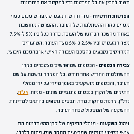
חשוב להבין את כל הפרטים כדי למקסם את היתרונות:
הפרשות חודשיות
– מדי חודש, המעסיק מפריש סכום כסף
מסוים לקרן ההשתלמות של העובד. ההפרשה מחושבת
כאחוז מהשכר הברוטו של העובד, בדרך כלל בין 5% ל-7.5%
מצד המעסיק ובין 2.5% ל-5% מצד העובד. השיעורים
המדויקים נקבעים בהסכם העבודה האישי או בהסכם קיבוצי.
צבירת הכספים
– הכספים שמופרשים מצטברים בקרן
ההשתלמות החודש אחר חודש. כל הפקדה נרשמת על שם
העובד, והכספים מושקעים באופן מיידי על ידי מנהלי
התיקים של הקרן בנכסים פיננסיים שונים – מניות,
אג"ח
,
נדל"ן, קרנות מחקות מדד, ונכסים נוספים בהתאם למדיניות
ההשקעה של המסלול שבחר העובד.
ניהול השקעות
– מנהלי התיקים של קרן ההשתלמות הם
אנשי מקצוע מנוסים שמבצעים מחקר שוק, ניתוח כלכלי,