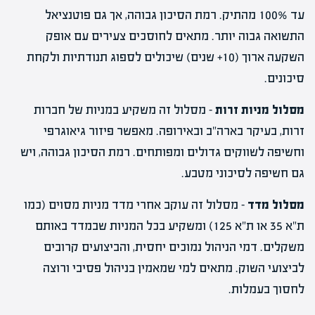
עד 100% מהתיק. רמת הסיכון גבוהה, אך גם פוטנציאל
התשואה גבוה יותר. מתאים לחוסכים צעירים עם אופק
השקעה ארוך (10+ שנים) שיכולים לספוג תנודתיות ולקחת
סיכונים.
מסלול מניות זרות
– מסלול זה משקיע במניות של חברות
זרות, בעיקר בארה"ב ובאירופה. מאפשר פיזור גיאוגרפי
וחשיפה לשווקים גדולים ומפותחים. רמת הסיכון גבוהה, ויש
גם חשיפה לסיכוני מטבע.
מסלול מדד
– מסלול זה עוקב אחרי מדד מניות מסוים (כמו
ת"א 35 או ת"א 125) ומשקיע בכל המניות שבמדד באותם
משקלים. דמי הניהול נמוכים יחסית, והביצועים קרובים
לביצועי השוק. מתאים למי שמאמין בניהול פסיבי ורוצה
לחסוך בעמלות.