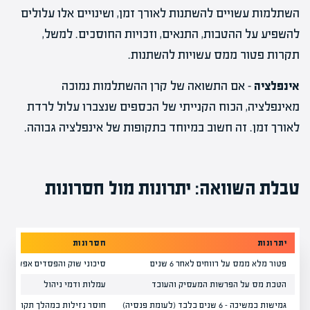
השתלמות עשויים להשתנות לאורך זמן, ושינויים אלו עלולים
להשפיע על ההטבות, התנאים, וזכויות החוסכים. למשל,
תקרות פטור ממס עשויות להשתנות.
אינפלציה
– אם התשואה של קרן ההשתלמות נמוכה
מאינפלציה, הכוח הקנייתי של הכספים שנצברו עלול לרדת
לאורך זמן. זה חשוב במיוחד בתקופות של אינפלציה גבוהה.
טבלת השוואה: יתרונות מול חסרונות
יתרונות
חסרונות
פטור מלא ממס על רווחים לאחר 6 שנים
סיכוני שוק והפסדים אפשריים
הטבת מס על הפרשות המעסיק והעובד
עמלות ודמי ניהול
גמישות במשיכה – 6 שנים בלבד (לעומת פנסיה)
חוסר נזילות במהלך תקופת הח