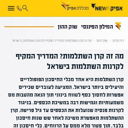
קראת 0% מתוך הכתבה
המילון הפיננסי
שוק ההון
דף הבית
‹
שוק ההון
‹
מה זה קרן השתלמות? המדריך המקיף לקרנות השתלמות בישראל
מה זה קרן השתלמות? המדריך המקיף
לקרנות השתלמות בישראל
קרן השתלמות היא אחד מכלי החיסכון הפופולריים
והיעילים ביותר בישראל, המציעה לעובדים שכירים
אפשרות לחסוך כסף לטווח בינוני תוך הנאה מהטבות מס
משמעותיות וגמישות רבה במשיכת הכספים. בניגוד
לקרנות פנסיה שנועלות את הכספים עד גיל פרישה, קרן
ההשתלמות מאפשרת משיכה לאחר שש שנות חיסכון
בלבד, תוך פטור מלא ממס על הרווחים. כלי חיסכון זה