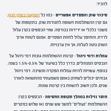
להכיר:
סיכוני שוק והפסדים אפשריים
– כמו כל
השקעה בשוק ההון
,
גם קרן ההשתלמות חשופה לתנודות שוק. בתקופות של
משבר כלכלי או ירידות בבורסה, שווי הכספים בקרן עלול
לרדת, והחוסך עלול לחוות הפסדים. אמנם לטווח ארוך
השוק נוטה לעלות, אך אין ערבויות.
עמלות ודמי ניהול
– קרנות ההשתלמות גובות דמי ניהול על
הנכסים המנוהלים, בדרך כלל בשיעור של 0.5%-1.5% בשנה.
בנוסף, עשויות להיות עמלות הפקדה ומשיכה. דמי ניהול
גבוהים יכולים לשחוק באופן משמעותי מהתשואה לאורך
שנים, ולכן חשוב להשוות בין קרנות שונות.
חוסר נזילות במהלך תקופת החסימה
– הכספים בקרן
ההשתלמות "נעולים" למשך שש שנים (או שלוש במקרים