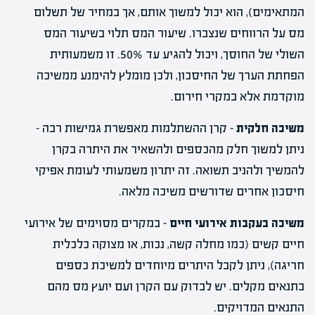
המתאימים), הוא יכול למשוך אותם, אך במחיר של תשלום
מס על הרווחים שנצברו. שיעור המס תלוי בשיעור המס
השולי של החוסך, ויכול להגיע עד 50%. זו משמעותית
הפחתת הערך של החיסכון, ולכן מומלץ להימנע ממשיכה
מוקדמת אלא במקרי חירום.
משיכה חלקית
– קרן ההשתלמות מאפשרת גמישות רבה –
ניתן למשוך חלק מהכספים ולהשאיר את היתרה בקרן
להמשיך ולהניב תשואה. זה יתרון משמעותי לעומת אפיקי
חיסכון אחרים שדורשים משיכה מלאה.
משיכה בעקבות אירועי חיים
– במקרים מסוימים של אירועי
חיים קשים (כמו מחלה קשה, נכות, או מצוקה כלכלית
חריגה), ניתן לקבל היתרים מיוחדים למשיכת כספים
בתנאים מקלים. יש לבדוק עם הקרן ועם יועץ מס מהם
התנאים המדויקים.