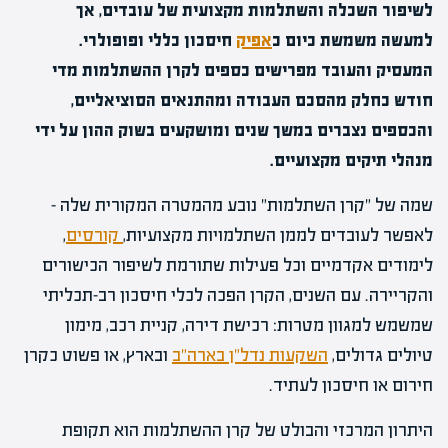
לשיפור השכלה והשתלמות מקצועית של עובדים, אך
למעשה משמשת כיום כ
אפיק
חיסכון כללי ופופולרי.
המעסיק והעובד מפרישים כספים לקרן ההשתלמות מדי
חודש כחלק מהסכם העבודה ומהתנאים הסוציאליים,
והכספים נצברים במשך שנים ומושקעים בשוק ההון על ידי
מנהלי תיקים מקצועיים.
שמה של "קרן השתלמות" נובע מהמטרה המקורית שלה –
לאפשר לעובדים לממן השתלמויות מקצועיות,
קורסים
,
לימודים אקדמיים וכל פעילות שתורמת לשיפור הכישורים
והקריירה. עם השנים, הקרן הפכה לכלי חיסכון רב-תכליתי
שמשמש למגוון מטרות: רכישת דירה, קניית רכב, מימון
טיולים גדולים,
השקעות נדל"ן בארה"ב
ובארץ, או פשוט כקרן
חירום או חיסכון לעתיד.
היתרון המרכזי והבולט של קרן ההשתלמות הוא תקופת