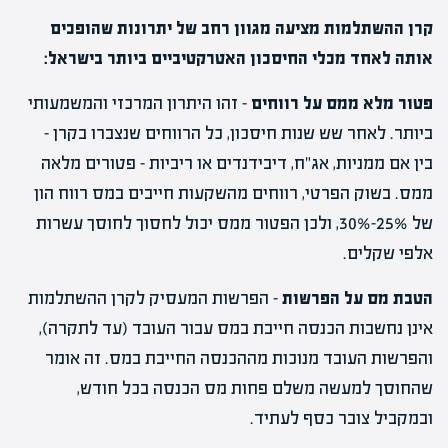
קרן ההשתלמות מציעה מגוון רחב של יתרונות שהופכים
אותה לאחד מכלי החיסכון האטרקטיביים ביותר בישראל:
פטור מלא ממס על רווחים
– זהו היתרון המרכזי והמשמעותי
ביותר. לאחר שש שנות חיסכון, כל הרווחים שנצברו בקרן –
בין אם ממניות, אג"ח, דיבידנדים או ריביות – פטורים מלאה
ממס. בשוק הפרטי, רווחים מהשקעות חייבים במס רווח הון
של 25%-30%, ולכן הפטור ממס יכול לחסוך לחוסך עשרות
אלפי שקלים.
הטבת מס על הפרשות
– הפרשות המעסיק לקרן ההשתלמות
אינן נחשבות הכנסה חייבת במס עבור העובד (עד לתקרה),
והפרשות העובד מנוכות מההכנסה החייבת במס. זה אומר
שהחוסך למעשה משלם פחות מס הכנסה בכל חודש,
ובמקביל צובר כסף לעתיד.