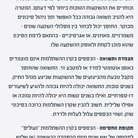
ובוחרים את ההשקעות הטובות ביותר לפי דעתם. המטרה
היא להניב תשואה גבוהה ככל האפשר תוך ניהול סיכונים
מבוקר. החוסך יכול לבחור בין מסלולי השקעה שונים –
משמרניים, מאוזנים, או אגרסיביים – בהתאם לרמת הסיכון
שהוא מוכן לקחת ולאופק ההשקעה שלו.
הצמדה ותשואה
– הכספים בקרן ההשתלמות אינם מוצמדים
באופן אוטומטי למדד או למטבע זר. התשואה שהחוסך
מקבל נובעת מהביצועים של ההשקעות שביצע מנהל התיק.
בשנים טובות, התשואה יכולה להיות גבוהה ולהגיע לשיעורים
דו-ספרתיים, ואילו בשנים קשות היא יכולה להיות נמוכה או
אפילו שלילית. חשוב להבין שקרן השתלמות כרוכה בסיכוני
שוק, ושווי הכספים עלול לעלות ולרדת.
תקופת החסימה
– הכספים בקרן ההשתלמות "נעולים"
לתקופה של שש שנים מיום ההפקדה הראשונה (או שלוש