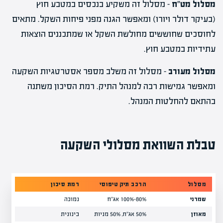
מסלול מט"ח
– מסלול זה משקיע בנכסים במטבע חוץ
(בעיקר דולר ויורו) ומאפשר הגנה מפני פיחות השקל. מתאים
לחוסכים שחוששים מחולשת השקל או שמתכננים הוצאות
עתידיות במטבע חוץ.
מסלול מעורב
– מסלול זה משלב מספר אסטרטגיות השקעה
ומאפשר גמישות רבה למנהל התיק. רמת הסיכון משתנה
בהתאם להחלטות המנהל.
טבלת השוואת מסלולי השקעה
מסלול
הרכב תיק טיפוסי
רמת סיכון
תשוא
שמרני
80%-100% אג"ח
נמוכה
2%-4% בשנה
מאוזן
50% אג"ח, 50% מניות
בינונית
4%-7% בשנה