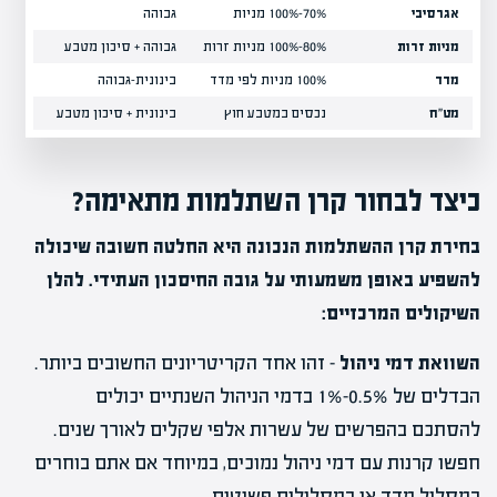
אגרסיבי
70%-100% מניות
גבוהה
6%-12% בשנה
מניות זרות
80%-100% מניות זרות
גבוהה + סיכון מטבע
7%-12% בשנה
מדד
100% מניות לפי מדד
בינונית-גבוהה
5%-10% בשנה
מט"ח
נכסים במטבע חוץ
בינונית + סיכון מטבע
משתנ
כיצד לבחור קרן השתלמות מתאימה?
בחירת קרן ההשתלמות הנכונה היא החלטה חשובה שיכולה
להשפיע באופן משמעותי על גובה החיסכון העתידי. להלן
השיקולים המרכזיים:
השוואת דמי ניהול
– זהו אחד הקריטריונים החשובים ביותר.
הבדלים של 0.5%-1% בדמי הניהול השנתיים יכולים
להסתכם בהפרשים של עשרות אלפי שקלים לאורך שנים.
חפשו קרנות עם דמי ניהול נמוכים, במיוחד אם אתם בוחרים
במסלול מדד או במסלולים פשוטים.