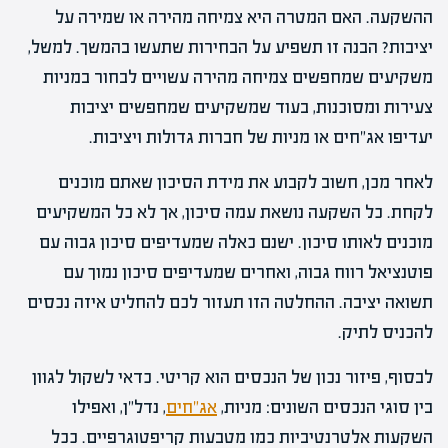
ההשקעה. האם המטרה היא צמיחה מהירה או שמירה על
יציבות? הבנה זו תשפיע על הבחירות שתעשו בהמשך. למשל,
משקיעים שמחפשים צמיחה מהירה עשויים לבחור במניות
צעירות ומסוכנות, בעוד שמשקיעים שמחפשים יציבות
יעדיפו אג"חים או מניות של חברות גדולות ויציבות.
לאחר מכן, חשוב לקבוע את מידת הסיכון שאתם מוכנים
לקחת. כל השקעה נושאת עמה סיכון, אך לא כל המשקיעים
מוכנים לאותו סיכון. ישנם כאלה שמעדיפים סיכון גבוה עם
פוטנציאל רווח גבוה, ואחרים שמעדיפים סיכון נמוך עם
תשואה יציבה. ההחלטה הזו תעזור לכם להחליט איזה נכסים
להכניס לתיק.
לבסוף, פיזור נכון של הנכסים הוא קריטי. כדאי לשקול לגוון
בין סוגי הנכסים השונים: מניות,
אג"חים
, נדל"ן, ואפילו
השקעות אלטרנטיביות כמו מטבעות קריפטוגרפיים. ככל