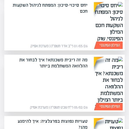
יחס סיכוי-סיכון: המפתח לניהול השקעות
חכם
המילון הפיננסי
01/03/26 (י״ב אדר תשפ״ו) | מערכת אפיק
מה זה ריבית משכנתא? איך לבחור את
ההלוואה המשתלמת ביותר
המילון הפיננסי
05/02/26 (י״ח שבט תשפ״ו) | מערכת אפיק
טעויות נפוצות בפרצלציה: איך להימנע
מהן?