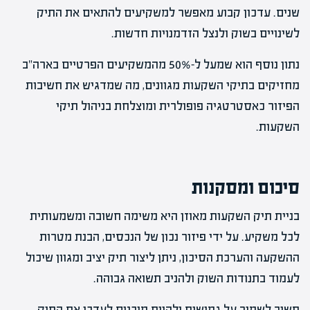
שנים. עדכון קבוע מאפשר למשקיעים להתאים את התיק
לשינויים בשוק ולנצל הזדמנויות חדשות.
נתון נוסף הוא שמעל ל-50% מהמשקיעים הפרטיים בארה"ב
מחזיקים בתיקי השקעות מגוונים, מה שמדגיש את חשיבות
הפיזור כאסטרטגיה פופולרית ומוצלחת בניהול תיקי
השקעות.
סיכום ומסקנות
בניית תיק השקעות מאוזן היא משימה חשובה ומשמעותית
לכל משקיע. על ידי פיזור נכון של הנכסים, הבנת מטרות
ההשקעה והערכת הסיכון, ניתן ליצור תיק יציב ומגוון שיכול
לעמוד בתנודות השוק ולהניב תשואה גבוהה.
חשוב לשמור על גמישות ולהיות מוכנים לעדכן את התיק