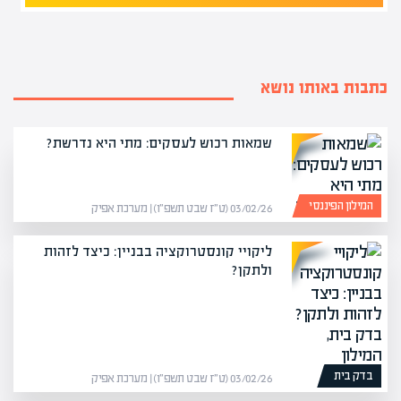
כתבות באותו נושא
שמאות רכוש לעסקים: מתי היא נדרשת?
המילון הפיננסי
03/02/26 (ט״ז שבט תשפ״ו) | מערכת אפיק
ליקויי קונסטרוקציה בבניין: כיצד לזהות
ולתקן?
בדק בית
03/02/26 (ט״ז שבט תשפ״ו) | מערכת אפיק