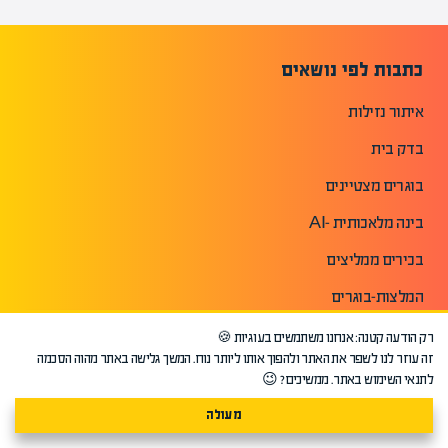
כתבות לפי נושאים
איתור נזילות
בדק בית
בוגרים מצטיינים
בינה מלאכותית -AI
בכירים ממליצים
המלצות-בוגרים
הערכת אמנות ועיצוב
רק הודעה קטנה: אנחנו משתמשים בעוגיות 🍪
זה עוזר לנו לשפר את האתר ולהפוך אותו ליותר נוח. המשך גלישה באתר מהוה הסכמה
וולסטריט
לתנאי השימוש באתר. ממשיכים? 😉
יזמות עסקית
מעולה
ייעוץ משכנתאות