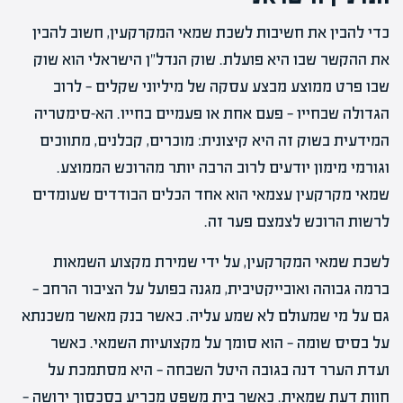
כדי להבין את חשיבות לשכת שמאי המקרקעין, חשוב להבין
את ההקשר שבו היא פועלת. שוק הנדל"ן הישראלי הוא שוק
שבו פרט ממוצע מבצע עסקה של מיליוני שקלים — לרוב
הגדולה שבחייו — פעם אחת או פעמיים בחייו. הא-סימטריה
המידעית בשוק זה היא קיצונית: מוכרים, קבלנים, מתווכים
וגורמי מימון יודעים לרוב הרבה יותר מהרוכש הממוצע.
שמאי מקרקעין עצמאי הוא אחד הכלים הבודדים שעומדים
לרשות הרוכש לצמצם פער זה.
לשכת שמאי המקרקעין, על ידי שמירת מקצוע השמאות
ברמה גבוהה ואובייקטיבית, מגנה בפועל על הציבור הרחב —
גם על מי שמעולם לא שמע עליה. כאשר בנק מאשר משכנתא
על בסיס שומה — הוא סומך על מקצועיות השמאי. כאשר
ועדת הערר דנה בגובה היטל השבחה — היא מסתמכת על
חוות דעת שמאית. כאשר בית משפט מכריע בסכסוך ירושה —