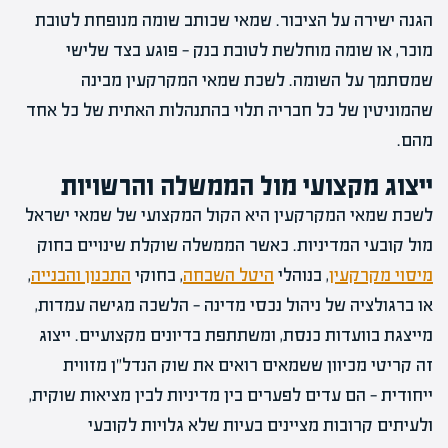
הגנה ישירה על הציבור. שמאי שכותב שומה מנופחת לטובת
מוכר, או שומה מוחלשת לטובת בנק — פוגע בצד שלישי
שמסתמך על השומה. לשכת שמאי המקרקעין מבינה
שהמוניטין של כל חבריה תלוי בהתנהלות האתית של כל אחד
מהם.
ייצוג מקצועי מול הממשלה והרשויות
לשכת שמאי המקרקעין היא הקול המקצועי של שמאי ישראל
מול קובעי המדיניות. כאשר הממשלה שוקלת שינויים בחוק
מיסוי מקרקעין
, בנוהלי
היטל השבחה
, בחוקי
התכנון והבנייה
,
או ברגולציה של ניהול נכסי מדינה — הלשכה מגישה עמדות,
מייצגת בוועדות כנסת, ומשתתפת בדיונים מקצועיים. ייצוג
זה קריטי מכיוון ששמאים רואים את שוק הנדל"ן מזווית
ייחודית — הם עדים לפערים בין מדיניות לבין מציאות שוקית,
ולעיתים קרובות מציינים בעיות שלא גלויות לקובעי