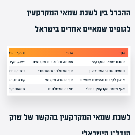
ההבדל בין לשכת שמאי המקרקעין
לגופים שמאיים אחרים בישראל
גוף
אופי
תפקיד עיקרי
לשכת שמאי המקרקעין
עמותה וולונטרית מקצועית
ייצוג, תקינה, את
מועצת שמאי המקרקעין
גוף ממשלתי סטטוטורי
רישוי, בחינות, 
ארגון לקידום והעשרת שמאים
גוף הכשרה מקצועי
קורסים, הסמכות,
אגף שומת מקרקעין ברמ"י
יחידה ממשלתית
שמאות קרקעות מ
לשכת שמאי המקרקעין בהקשר של שוק
הנדל"ן הישראלי