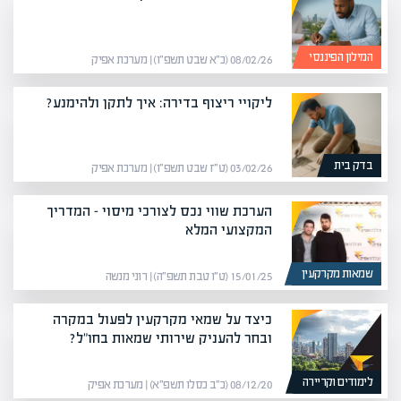
המילון הפיננסי
08/02/26 (כ״א שבט תשפ״ו) | מערכת אפיק
ליקויי ריצוף בדירה: איך לתקן ולהימנע?
בדק בית
03/02/26 (ט״ז שבט תשפ״ו) | מערכת אפיק
הערכת שווי נכס לצורכי מיסוי – המדריך
המקצועי המלא
שמאות מקרקעין
15/01/25 (ט״ו טבת תשפ״ה) | רוני מנשה
כיצד על שמאי מקרקעין לפעול במקרה
ובחר להעניק שירותי שמאות בחו"ל?
לימודים וקריירה
08/12/20 (כ״ב כסלו תשפ״א) | מערכת אפיק