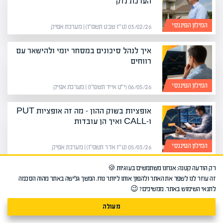
הערכת נזק
המילון הפיננסי
03/02/26 (ט״ז שבט תשפ״ו) | מערכת אפיק
איך לנהל סיכונים במסחר יומי ולהישאר עם
רווחים
המילון הפיננסי
06/05/26 (י״ט אייר תשפ״ו) | מערכת אפיק
אופציות בשוק ההון – מה זה אופציות PUT
ו-CALL ואיך הן עובדות
המילון הפיננסי
05/03/26 (ט״ז אדר תשפ״ו) | מערכת אפיק
רק הודעה קטנה: אנחנו משתמשים בעוגיות 🍪
ניב כרמי נבחר לסגן יו"ר לשכת שמאי
זה עוזר לנו לשפר את האתר ולהפוך אותו ליותר נוח. המשך גלישה באתר מהוה הסכמה
המקרקעין: נציג נוסף מקריית מלאכי
לתנאי השימוש באתר. ממשיכים? 😉
בצמרת הענף
שמאות מקרקעין
מעולה
26/02/26 (ט׳ אדר תשפ״ו) | מערכת אפיק