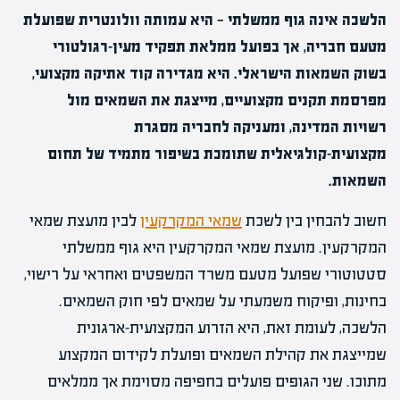
הלשכה אינה גוף ממשלתי — היא עמותה וולונטרית שפועלת
מטעם חבריה, אך בפועל ממלאת תפקיד מעין-רגולטורי
בשוק השמאות הישראלי. היא מגדירה קוד אתיקה מקצועי,
מפרסמת תקנים מקצועיים, מייצגת את השמאים מול
רשויות המדינה, ומעניקה לחבריה מסגרת
מקצועית-קולגיאלית שתומכת בשיפור מתמיד של תחום
השמאות.
חשוב להבחין בין לשכת
שמאי המקרקעין
לבין מועצת שמאי
המקרקעין. מועצת שמאי המקרקעין היא גוף ממשלתי
סטטוטורי שפועל מטעם משרד המשפטים ואחראי על רישוי,
בחינות, ופיקוח משמעתי על שמאים לפי חוק השמאים.
הלשכה, לעומת זאת, היא הזרוע המקצועית-ארגונית
שמייצגת את קהילת השמאים ופועלת לקידום המקצוע
מתוכו. שני הגופים פועלים בחפיפה מסוימת אך ממלאים