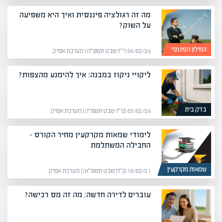
מה זה רגולציה פיננסית ואיך היא משפיעה
על השוק?
המילון הפיננסי
04/02/26 (י״ז שבט תשפ״ו) | מערכת אפיק
ליקויי ניקוז במבנה: איך להימנע מהצפות?
בדק בית
03/02/26 (ט״ז שבט תשפ״ו) | מערכת אפיק
לימודי שמאות מקרקעין מחיר הקורס –
החבילה המשתלמת
שמאות מקרקעין
10/02/21 (כ״ח שבט תשפ״א) | מערכת אפיק
עוברים לדירה חדשה: מה זה מס רכישה?