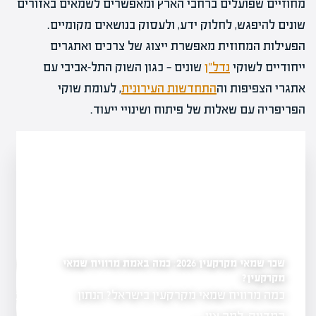
מחוזיים שפועלים ברחבי הארץ ומאפשרים לשמאים באזורים
שונים להיפגש, לחלוק ידע, ולעסוק בנושאים מקומיים.
הפעילות המחוזית מאפשרת ייצוג של צרכים ואתגרים
ייחודיים לשוקי
נדל"ן
שונים — כגון השוק התל-אביבי עם
אתגרי הצפיפות וה
התחדשות העירונית
, לעומת שוקי
הפריפריה עם שאלות של פיתוח ושינויי ייעוד.
שכר שמאי מקרקעין 2026: כמה באמת מרוויח שמאי
כמה שמאי מקרקעין יש ב
שמאי מקרקעין לשנת
ל-2026
מקרקעין?
כמה מרוויח שמאי מקרקעין בישראל? הנתון
3,104 שמאי 
נות למועד
משרד המשפטים