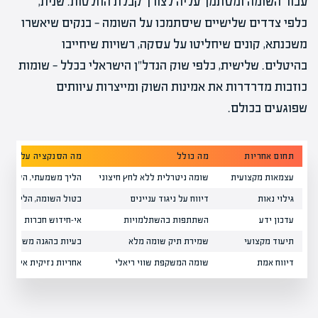
עבור השומה ומסתמך עליה לצורך קבלת החלטות. שנית,
כלפי צדדים שלישיים שיסתמכו על השומה — בנקים שיאשרו
משכנתא, קונים שיחליטו על עסקה, רשויות שיחייבו
בהיטלים. שלישית, כלפי שוק הנדל"ן הישראלי בכלל — שומות
כוזבות מדרדרות את אמינות השוק ומייצרות עיוותים
שפוגעים בכולם.
תחום אחריות
מה כולל
מה הסנקציה על הפרה
עצמאות מקצועית
שומה ניטרלית ללא לחץ חיצוני
הליך משמעתי, השעיה
גילוי נאות
דיווח על ניגוד עניינים
בטול השומה, הליך משפ
עדכון ידע
השתתפות בהשתלמויות
אי-חידוש חברות
תיעוד מקצועי
שמירת תיק שומה מלא
בעיות בהגנה משפטית
דיווח אמת
שומה המשקפת שווי ריאלי
אחריות נזיקית אישית