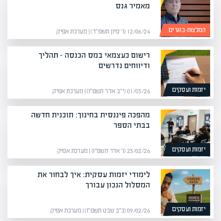
מאמיר גנס
המלצות-בוגרים
12/06/24 (ו׳ סיון תשפ״ד) | מערכת אפיק
רישום כעצמאי במס הכנסה – תהליך
ודיווחים נדרשים
יזמות ועסקים
01/03/26 (י״ב אדר תשפ״ו) | מערכת אפיק
מהפכה פיננסית בחינוך: תוכנית חדשה
בבתי הספר
יזמות ועסקים
23/02/26 (ו׳ אדר תשפ״ו) | מערכת אפיק
לימודי יזמות עסקית: איך לבחור את
המסלול הנכון עבורך
יזמות ועסקים
09/02/26 (כ״ב שבט תשפ״ו) | מערכת אפיק