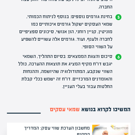
החברה.
בחינת גורמים נוספים: בנוסף לניתוח הכמותי,
שמאי העסקים ישקול גורמים איכותיים כמו
מוניטין, קניין רוחני, הון אנושי, סיכונים ספציפיים
לחברה ולענף, ועוד. גורמים אלה עשויים להשפיע
על השווי הסופי.
סיכום והצגת הממצאים: בסיום התהליך,
השמאי
יגבש דו"ח מקיף המציג את תוצאות ההערכה, כולל
השווי שנקבע, המתודולוגיה שהיושמה, וההנחות
והאומדנים המרכזיים. דו"ח זה ישמש ככלי קבלת
החלטות עבור בעלי העניין.
המשיכו לקרוא בנושא
שמאי עסקים
מחשבון הערכת שווי עסק: המדריך
המקיף