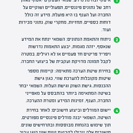
רחב של נתונים פיננסיים, תפעוליים ושוקיים על
החברה ועל הענף בו היא פועלת. מידע זה כולל
דוחות כספיים, תחזיות, מחקרי שוק, נתוני מכירות
ועוד.
ניתוח והתאמת הנתונים: השמאי ינתח את המידע
שנאסף, יזהה מגמות, יבצע התאמות נדרשות
ויפריד פריטים חד פעמיים או לא רגילים, במטרה
לקבל תמונה מדויקת ועקבית של ביצועי החברה.
בחירת שיטת הערכה מתאימה: קיימות מספר
שיטות מקובלות להערכת שווי, כגון גישת
ההכנסות, גישת השוק וגישת העלות. השמאי יבחר
בשיטה המתאימה ביותר בהתבסס על מאפייני
החברה, הענף, זמינות המידע ומטרת ההערכה.
יישום המודלים וביצוע חישובים: לאחר בחירת
השיטה, השמאי יבנה מודלים פיננסיים מפורטים,
תוך שימוש בהנחות מבוססות ובתרחישים שונים.
חישובים אלה יובילו לקביעת טווח שווי הוגן עבור