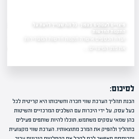
פיצויים לעסקים בצפון : כל מה שצריך לדעת על
מקרי בוחן: דוגמאות לש
אפיק
התקנות החדשות
 המקיף
ועדת הכספים אישרה תקנות חדשות המסדירות
בחנו מקרוב דוג
הדורש הבנה
עסקים בפעולה.
את מתן הפיצויים…
לסיכום:
הבנת תהליך הערכת שווי חברה וחשיבותו היא קריטית לכל
בעל עסק. על ידי היכרות עם השלבים המרכזיים והשיטות
בהן שמאי עסקים משתמש, תוכלו להיות שותפים פעילים
בתהליך ולהפיק את המרב מתוצאותיו. הערכת שווי מקצועית
ומבוססת תאפשר לכם לקבל את ההחלטות הנכונות עבור