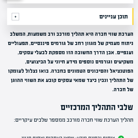
תוכן עניינים
הערכת שווי חברה היא תהליך מורכב ורב משמעות, המשלב
ניתוח מעמיק של מגוון רחב של גורמים פיננסיים, תפעוליים
וענפיים. אבן הדרך החשובה הזו מספקת לבעלי עסקים,
משקיעים וגורמים נוספים מידע חיוני על הביצועים,
הפוטנציאל והסיכונים הטמונים בחברה. בואו נצלול לעומקו
של התהליך ונבין כיצד שמאי עסקים קובע את השווי ההוגן
של חברה.
שלבי התהליך המרכזיים
תהליך הערכת שווי חברה מורכב ממספר שלבים עיקריים:
איסוף ובחינת מידע: שמאי העסקים יאסוף מגוון