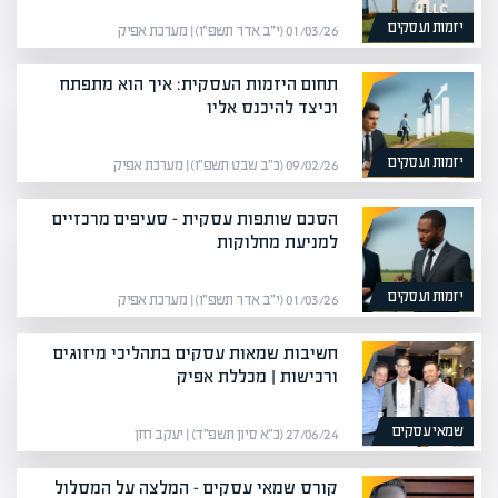
יזמות ועסקים
01/03/26 (י״ב אדר תשפ״ו) | מערכת אפיק
תחום היזמות העסקית: איך הוא מתפתח
וכיצד להיכנס אליו
יזמות ועסקים
09/02/26 (כ״ב שבט תשפ״ו) | מערכת אפיק
הסכם שותפות עסקית – סעיפים מרכזיים
למניעת מחלוקות
יזמות ועסקים
01/03/26 (י״ב אדר תשפ״ו) | מערכת אפיק
חשיבות שמאות עסקים בתהליכי מיזוגים
ורכישות | מכללת אפיק
שמאי עסקים
27/06/24 (כ״א סיון תשפ״ד) | יעקב חזן
קורס שמאי עסקים – המלצה על המסלול