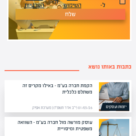
ול-
.
ל-
השימוש
הפרטיות
שלח
כתבות באותו נושא
הקמת חברה בע"מ – באילו מקרים זה
משתלם כלכלית
יזמות ועסקים
01/03/26 (י״ב אדר תשפ״ו) | מערכת אפיק
עוסק מורשה מול חברה בע"מ – השוואה
משפטית ומיסויית