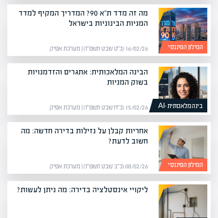
מה זה מדד ת"א 90? המדריך המקיף למדד
המניות הבינוניות בישראל
המילון הפיננסי
16/02/26 (כ״ט שבט תשפ״ו) | מערכת אפיק
הבינה המלאכותית: אתגרים והזדמנויות
בשוק המניות
בינה מלאכותית -AI
15/02/26 (כ״ח שבט תשפ״ו) | מערכת אפיק
אחריות קבלן על נזילות בדירה חדשה: מה
חשוב לדעת?
המילון הפיננסי
08/02/26 (כ״ב שבט תשפ״ו) | מערכת אפיק
ליקויי אינסטלציה בדירה: מה ניתן לעשות?