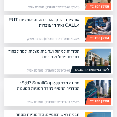
המילון הפיננסי
04/02/26 (י״ז שבט תשפ״ו) | מערכת אפיק
אופציות בשוק ההון – מה זה אופציות PUT
ו-CALL ואיך הן עובדות
המילון הפיננסי
05/03/26 (ט״ז אדר תשפ״ו) | מערכת אפיק
הסודות לניהול ועד בית מצליח: למה לבחור
בחברת ניהול ועד בית?
ליקויי בנייה ואחזקת מבנים
08/02/26 (כ״א שבט תשפ״ו) | מערכת אפיק
מה זה מדד S&P SmallCap 600?
המדריך המקיף למדד המניות הקטנות
המילון הפיננסי
11/02/26 (כ״ד שבט תשפ״ו) | מערכת אפיק
תבנית ראש וכתפיים: הזדמנויות מסחר