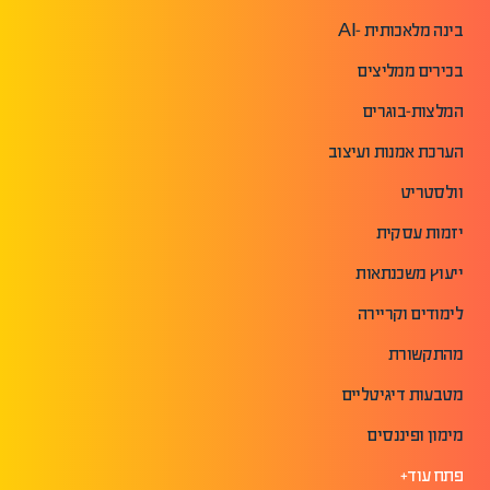
בינה מלאכותית -AI
בכירים ממליצים
המלצות-בוגרים
הערכת אמנות ועיצוב
וולסטריט
יזמות עסקית
ייעוץ משכנתאות
לימודים וקריירה
מהתקשורת
מטבעות דיגיטליים
מימון ופיננסים
פתח עוד+