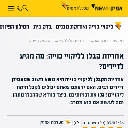
קראת 0% מתוך הכתבה
ליקויי בנייה ואחזקת מבנים
בדק בית
המילון הפיננס
דף הבית
‹
המילון הפיננסי
‹
אחריות קבלן לליקויי בנייה: מה מגיע לדיירים?
אחריות קבלן לליקויי בנייה: מה מגיע
לדיירים?
אחריות הקבלן לליקויי בנייה היא נושא חשוב שמעסיק
דיירים רבים. האם ידעתם שאתם יכולים לקבל תיקון
ליקויים? גלו את זכויותיכם, כיצד לוודא שהקבלן מתקן,
ומה לעשות אם הוא מסרב.
מערכת אפיק
03/02/26 (ט״ז שבט תשפ״ו)
|