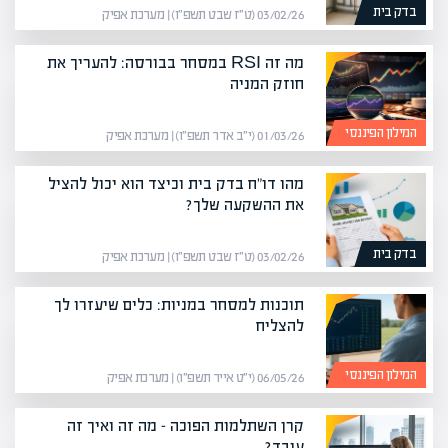
בדק בית
03/02/26 (ט״ז שבט תשפ״ו) | מערכת אפיק
מה זה RSI במסחר בבורסה: להעריך את
חוזק המניה
המילון הפיננסי
01/03/26 (י״ב אדר תשפ״ו) | מערכת אפיק
מהו דו"ח בדק בית וכיצד הוא יכול להציל
את ההשקעה שלך?
בדק בית
03/02/26 (ט״ז שבט תשפ״ו) | מערכת אפיק
תוכנות למסחר במניות: כלים שיעזרו לך
להצליח
המילון הפיננסי
06/05/26 (י״ט אייר תשפ״ו) | מערכת אפיק
קרן השתלמות הפוכה – מה זה ואיך זה
עובד?