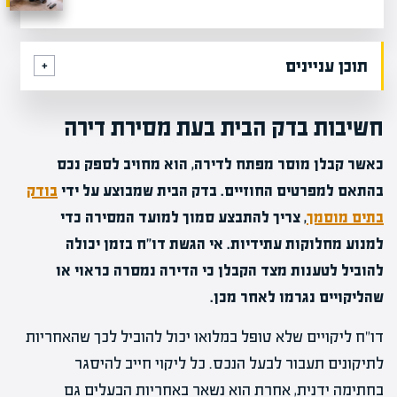
תוכן עניינים
חשיבות בדק הבית בעת מסירת דירה
כאשר קבלן מוסר מפתח לדירה, הוא מחויב לספק נכס
בהתאם למפרטים החוזיים. בדק הבית שמבוצע על ידי
בודק
בתים מוסמך
, צריך להתבצע סמוך למועד המסירה כדי
למנוע מחלוקות עתידיות. אי הגשת דו"ח בזמן יכולה
להוביל לטענות מצד הקבלן כי הדירה נמסרה כראוי או
שהליקויים נגרמו לאחר מכן.
דו"ח ליקויים שלא טופל במלואו יכול להוביל לכך שהאחריות
לתיקונים תעבור לבעל הנכס. כל ליקוי חייב להיסגר
בחתימה ידנית, אחרת הוא נשאר באחריות הבעלים גם