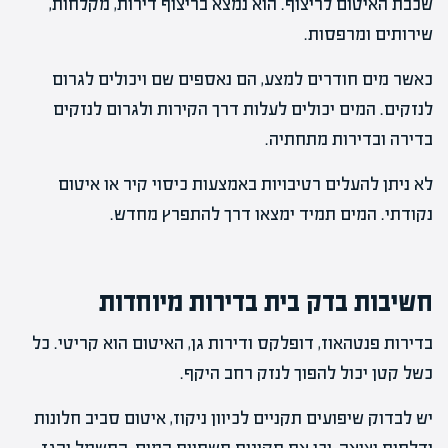
שכבת האיטום לריצוף. הוא נמצא בריצוף דירות, מקלחות,
שירותים ומרפסות.
כאשר מים חודרים למצע, הם נאספים שם ויכולים לגרום
לנזקים. המים יכולים לעלות דרך הקירות ולגרום לנזקים
בדירה ובדירות מתחתיה.
לא ניתן להעלים רטיבויות באמצעות כיסוי קיר או איטום
נקודתי. המים תמיד ימצאו דרך להתפרץ מחדש.
חשיבות בדק בית בדירות מיוחדות
בדירות פנטהאוז, דופלקס ודירות גן, האיטום הוא קריטי. כל
כשל קטן יכול להפוך לנזק רחב היקף.
יש לבדוק שיפועים תקניים לכיוון ניקוז, איטום סביב חלונות