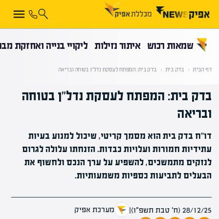
קראת 0% מתוך הכתבה
שמאות רכוש
איתור נזילות
ליקויי בנייה ואחזקת מבנ
דף הבית
‹
בדק בית
‹
בדק בית: המפתח לעסקת נדל"ן בטוחה ובריאה
בדק בית: המפתח לעסקת נדל"ן בטוחה
ובריאה
דו"ח בדק בית הוא מסמך קריטי, שיכול למנוע בעיות
עתידיות חמורות ועלויות כבדות. הזנחתו עלולה לגרום
לנזקים מתמשכים, להשפיע על ערך הנכס ולחשוף את
הבעלים לתביעות כספיות משמעותיות.
מערכת אפיק
28/12/25 (ח׳ טבת תשפ״ו)
|