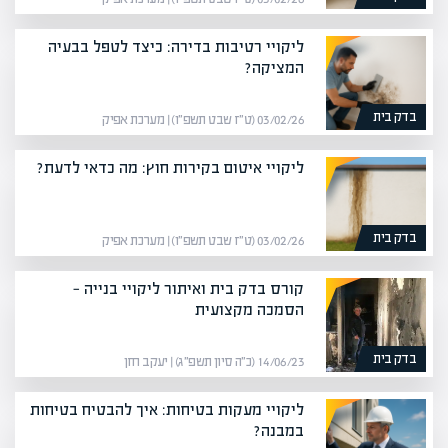
ליקויי רטיבות בדירה: כיצד לטפל בבעיה
המציקה?
בדק בית
03/02/26 (ט״ז שבט תשפ״ו) | מערכת אפיק
ליקויי איטום בקירות חוץ: מה כדאי לדעת?
בדק בית
03/02/26 (ט״ז שבט תשפ״ו) | מערכת אפיק
קורס בדק בית ואיתור ליקויי בנייה —
הסמכה מקצועית
בדק בית
14/06/23 (כ״ה סיון תשפ״ג) | יעקב חזן
ליקויי מעקות בטיחות: איך להבטיח בטיחות
במבנה?