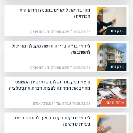
מהי בדיקת ליקויים במבנה ומדוע היא
הכרחית?
בדק בית
03/02/26 (ט״ז שבט תשפ״ו) | מערכת אפיק
ליקויי בנייה בדירה חדשה מקבלן: מה יכול
להשתבש?
בדק בית
03/02/26 (ט״ז שבט תשפ״ו) | מערכת אפיק
פיצוי בעקבות תשלום שגוי: בית המשפט
מחייב את המדינה לפצות חברת אינסטלציה
איתור נזילות
28/12/25 (ח׳ טבת תשפ״ו) | מערכת אפיק
ליקויי סדקים בקירות: איך להתמודד עם
בעיית סדקים?