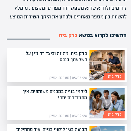
קודמים ולוודא שהוא מספק דוח מפורט ומקצועי. מומלץ
להשוות בין מספר מאתרים ולבחון את היקף השירות המוצע.
המשיכו לקרוא בנושא
בדק בית
בדק בית: מה זה וכיצד זה מגן על
השקעתך בנכס
בדק בית
05/05/26 | מערכת אפיק
ליקויי בנייה במבנים משותפים: איך
מתמודדים יחד?
בדק בית
03/02/26 | מערכת אפיק
תביעה בגין ליקויי בנייה: איך מתחילים