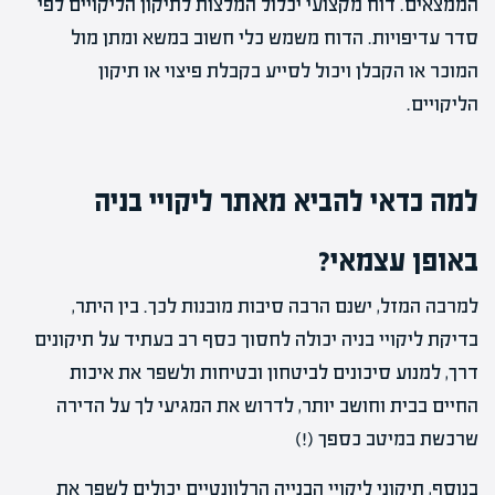
הממצאים. דוח מקצועי יכלול המלצות לתיקון הליקויים לפי
סדר עדיפויות. הדוח משמש כלי חשוב במשא ומתן מול
המוכר או הקבלן ויכול לסייע בקבלת פיצוי או תיקון
הליקויים.
למה כדאי להביא מאתר ליקויי בניה
באופן עצמאי?
למרבה המזל, ישנם הרבה סיבות מובנות לכך. בין היתר,
בדיקת ליקויי בניה יכולה לחסוך כסף רב בעתיד על תיקונים
דרך, למנוע סיכונים לביטחון ובטיחות ולשפר את איכות
החיים בבית וחושב יותר, לדרוש את המגיעי לך על הדירה
שרכשת במיטב כספך (!)
בנוסף, תיקוני ליקויי הבנייה הרלוונטיים יכולים לשפר את