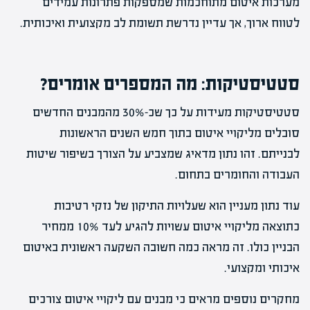
מערכות איטום מתוחכמות שמספקות פתרונות עמידים
לטווח ארוך, אך עדיין נדרשת תשומת לב מקצועית ואיכותית.
סטטיסטיקות: מה המספרים אומרים?
סטטיסטיקות מעידות על כך שכ-30% מהמבנים החדשים
סובלים מליקויי איטום בתוך חמש השנים הראשונות
לבנייתם. זהו נתון מדאיג שמצביע על הצורך בשיפור שיטות
העבודה והחומרים בתחום.
עוד נתון מעניין הוא שעלויות התיקון של נזקי רטיבות
כתוצאה מליקויי איטום עשויות להגיע לעד 10% ממחיר
הבניין כולו. זה מראה כמה חשובה השקעה ראשונית באיטום
איכותי ומקצועי.
מחקרים נוספים מראים כי מבנים עם ליקויי איטום צורכים