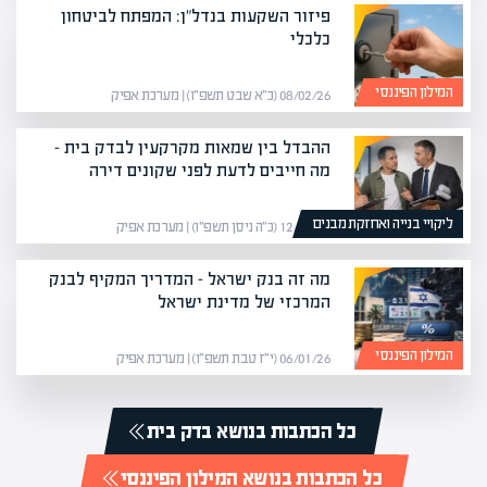
פיזור השקעות בנדל"ן: המפתח לביטחון
כלכלי
המילון הפיננסי
08/02/26 (כ״א שבט תשפ״ו) | מערכת אפיק
ההבדל בין שמאות מקרקעין לבדק בית –
מה חייבים לדעת לפני שקונים דירה
ליקויי בנייה ואחזקת מבנים
12/04/26 (כ״ה ניסן תשפ״ו) | מערכת אפיק
מה זה בנק ישראל – המדריך המקיף לבנק
המרכזי של מדינת ישראל
המילון הפיננסי
06/01/26 (י״ז טבת תשפ״ו) | מערכת אפיק
כל הכתבות בנושא בדק בית
כל הכתבות בנושא המילון הפיננסי