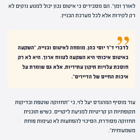
לאורך זמן". הם מסבירים כי איטום נכון יכול למנוע נזקים לא
רק לקירות אלא לכל מערכת הבניין.
לדברי ד"ר יוסי כהן, מומחה לאיטום ובנייה, "השקעה
באיטום איכותי היא השקעה לטווח ארוך. היא לא רק
חוסכת עלויות תיקון עתידיות, אלא גם שומרת על
איכות החיים של הדיירים".
עוד מוסיף המהנדס יעל לוי, כי "תחזוקה שוטפת ובדיקות
תקופתיות הן קריטיות למניעת ליקויים. כשיש תוכנית
תחזוקה מסודרת, הסיכוי להפתעות לא נעימות פוחת
משמעותית".