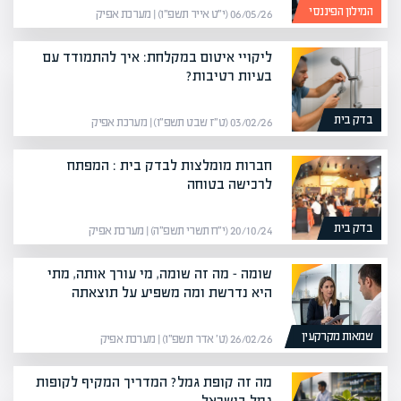
המילון הפיננסי
06/05/26 (י״ט אייר תשפ״ו) | מערכת אפיק
ליקויי איטום במקלחת: איך להתמודד עם
בעיות רטיבות?
בדק בית
03/02/26 (ט״ז שבט תשפ״ו) | מערכת אפיק
חברות מומלצות לבדק בית : המפתח
לרכישה בטוחה
בדק בית
20/10/24 (י״ח תשרי תשפ״ה) | מערכת אפיק
שומה – מה זה שומה, מי עורך אותה, מתי
היא נדרשת ומה משפיע על תוצאתה
שמאות מקרקעין
26/02/26 (ט׳ אדר תשפ״ו) | מערכת אפיק
מה זה קופת גמל? המדריך המקיף לקופות
גמל בישראל