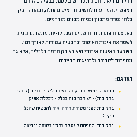
הדיירים היא נרחבת, ולכן חשוב לטפל בבעיה בהקדם
האפשרי. המודעות לחשיבות האיטום עולה, ומהווה חלק
בלתי נפרד מתכנון ובניית מבנים מודרניים.
באמצעות פתרונות חדשניים וטכנולוגיות מתקדמות, ניתן
לשפר את איכות האיטום ולהבטיח עמידות לאורך זמן.
השקעה באיטום איכותי היא לא רק חכמה כלכלית, אלא גם
מחויבות לסביבה ולבריאות הדיירים.
ראו גם:
הסמכה ממשלתית קורס מאתר ליקויי בנייה {קורס
בדק בית} – יש דבר כזה בכלל – מכללת אפיק
בדק בית לפני מסירת דירה: איך להבטיח שהכל
תקין?
בדק בית: המפתח לעסקת נדל"ן בטוחה ובריאה