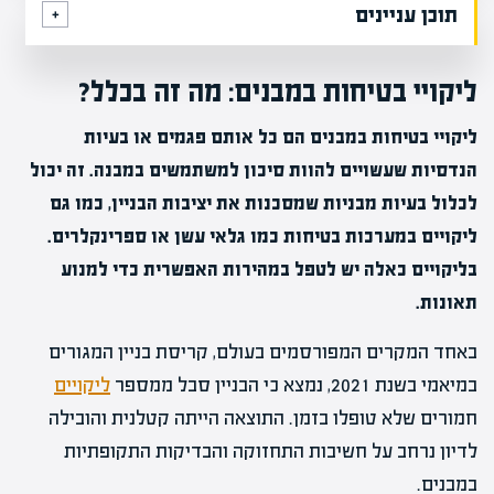
תוכן עניינים
ליקויי בטיחות במבנים: מה זה בכלל?
ליקויי בטיחות במבנים הם כל אותם פגמים או בעיות
הנדסיות שעשויים להוות סיכון למשתמשים במבנה. זה יכול
לכלול בעיות מבניות שמסכנות את יציבות הבניין, כמו גם
ליקויים במערכות בטיחות כמו גלאי עשן או ספרינקלרים.
בליקויים כאלה יש לטפל במהירות האפשרית כדי למנוע
תאונות.
באחד המקרים המפורסמים בעולם, קריסת בניין המגורים
במיאמי בשנת 2021, נמצא כי הבניין סבל ממספר
ליקויים
חמורים שלא טופלו בזמן. התוצאה הייתה קטלנית והובילה
לדיון נרחב על חשיבות התחזוקה והבדיקות התקופתיות
במבנים.