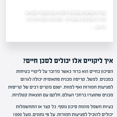
מה זה פקיעת אופציות: להבין את המועד המכריע
ים
מה זה אופציות בשוק הה
מה זה פקיעת אופציות - פקיעת אופציות היא
גשת, המהווה
בהשקעות
הרגע…
מה זה אופציות ב
איך ליקויים אלו יכולים לסכן חיים?
הסיכון בחיים הוא ברור כאשר מדובר על ליקויי בטיחות
במבנים. למשל, קריסה מבנית פתאומית יכולה לגרום
לפציעות חמורות ואף למוות. ישנם מקרים רבים של קריסות
מבנים שתועדו ברחבי העולם, חלקם עם תוצאות קטלניות.
בעיות חשמל מהוות סיכון נוסף. כל קצר או התחשמלות
יכולים להוביל לפציעות חמורות. על פי נתונים, מעל 1000