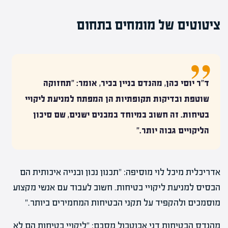
ציטוטים של מומחים בתחום
ד"ר יוסי כהן, מהנדס בניין בכיר, אומר: "תחזוקה
שוטפת ובדיקות תקופתיות הן המפתח למניעת ליקויי
בטיחות. זה חשוב במיוחד במבנים ישנים, שם סיכון
הליקויים גבוה יותר."
אדריכלית מיכל לוי מוסיפה: "תכנון נכון ובנייה איכותית הם
הבסיס למניעת ליקויי בטיחות. חשוב לעבוד עם אנשי מקצוע
מוסמכים ולהקפיד על תקני הבטיחות המחמירים ביותר."
מהנדס הבטיחות דני אבוטבול מסכם: "ליקויי בטיחות הם לא