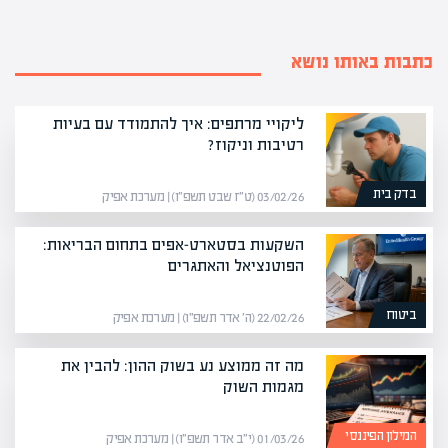
כתבות באותו נושא
ליקויי מרתפים: איך להתמודד עם בעיות
רטיבות וניקוז?
בדק בית
03/02/26 (ט״ז שבט תשפ״ו) | מערכת אפיק
השקעות בסטארט-אפים בתחום הבריאות:
הפוטנציאל והאתגרים
ביטוח
22/02/26 (ה׳ אדר תשפ״ו) | מערכת אפיק
מה זה ממוצע נע בשוק ההון: להבין את
מגמות השוק
המילון הפיננסי
01/03/26 (י״ב אדר תשפ״ו) | מערכת אפיק