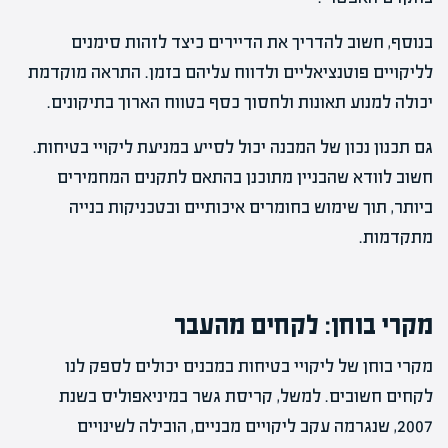
בנוסף, חשוב להדריך את הדיירים כיצד לזהות סימנים
לליקויים פוטנציאליים ולדווח עליהם בזמן. התראה מוקדמת
יכולה למנוע תאונות ולחסוך כסף בטווח הארוך בתיקונים.
גם תכנון נכון של המבנה יכול לסייע במניעת ליקויי בטיחות.
חשוב לוודא שהבניין מתוכנן בהתאם לתקנים המחמירים
ביותר, תוך שימוש בחומרים איכותיים ובטכניקות בנייה
מתקדמות.
מקרי בוחן: לקחים מהעבר
מקרי בוחן של ליקויי בטיחות במבנים יכולים לספק לנו
לקחים חשובים. למשל, קריסת גשר במיניאפוליס בשנת
2007, שנגרמה עקב ליקויים מבניים, הובילה לשינויים