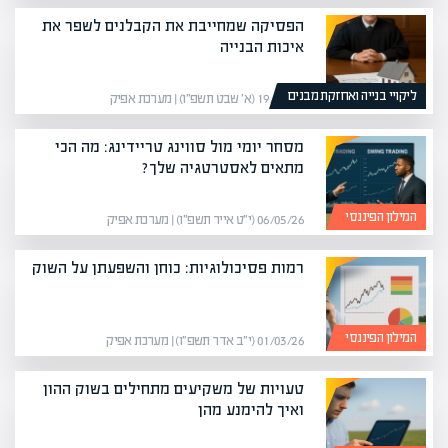
הפסיקה שמחייבת את הקבלנים לשפר את
איכות הבנייה
ליקויי בנייה ואחזקת מבנים
19/01/26 (א׳ שבט תשפ״ו) | מערכת אפיק
מסחר יומי מול סווינג טריידינג: מה הכי
מתאים לאסטרטגיה שלך?
המילון הפיננסי
06/05/26 (י״ט אייר תשפ״ו) | מערכת אפיק
רמות פסיכולוגיות: כוחן והשפעתן על השוק
המילון הפיננסי
01/03/26 (י״ב אדר תשפ״ו) | מערכת אפיק
טעויות של משקיעים מתחילים בשוק ההון
ואיך להימנע מהן