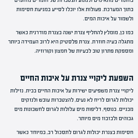
בחומרים מתאימים ולמנוע הצטברות של חומרים מזהמים
בתוך המערכת. פעולות אלו יוכלו לסייע במניעת חסימות
ולשמור על איכות המים.
כמו כן, מומלץ להחליף צנרת ישנה בצנרת מודרנית כאשר
מתגלה בעיה חוזרת. צנרת פלסטיק היא לרוב העמידה ביותר
ומספקת פתרון טוב לבעיות של חמצון וקורוזיה.
השפעת ליקויי צנרת על איכות החיים
ליקויי צנרת משפיעים ישירות על איכות החיים בבית. נזילות
יכולות לגרום לריח לא נעים, להצטברות עובש ולנזקים
מבניים. בנוסף, דליפות מים עלולות לגרום לחשבונות מים
גבוהים ולבזבוז מים מיותר.
חסימות בצנרת יכולות לגרום לתסכול רב, במיוחד כאשר