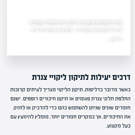
מה זה פקיעת אופציות: להבין את המועד המכריע
ים
מה זה אופציות בשוק הה
מה זה פקיעת אופציות - פקיעת אופציות היא
גשת, המהווה
בהשקעות
הרגע…
מה זה אופציות ב
דרכים יעילות לתיקון ליקויי צנרת
כאשר מדובר בדליפות, תיקון הליקוי מצריך לעיתים קרובות
החלפת חלקי צנרת פגומים או תיקון חיבורים רופפים. ישנם
חומרים שונים שניתן להשתמש בהם כדי להדביק או לחזק
את החיבורים, אך במקרים חמורים יותר, מומלץ להיוועץ עם
בעל מקצוע.