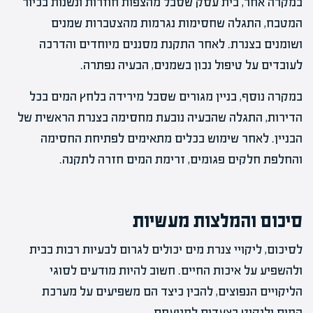
במקרה אחר, בית עסק שסבל מהצפות חוזרות ונשנות בכיור
המטבח, התגלה שחסימות נגרמות מהצטברות שמנים
ושומנים בצנרת. לאחר התקנת מסננים מיוחדים והדרכה
לעובדים על טיפול נכון בשמנים, הבעיה נפתרה.
במקרה נוסף, בניין מגורים שסבל מירידה בלחץ המים בכל
הדירות, התגלה שהבעיה נובעת מחסימה בצנרת הראשית של
הבניין. לאחר שימוש בכלים מתאימים לפתיחת החסימה
והחלפת חלקים פגומים, זרימת המים חזרה לתקנה.
סיכום והמלצות מעשיות
לסיכום, ליקויי צנרת מים יכולים לגרום לבעיות רבות בבית
ולהשפיע על איכות החיים. חשוב להיות מודעים לסוגי
הליקויים הנפוצים, להבין כיצד הם משפיעים על מערכת
המים ולנקוט בצעדים למניעתם.