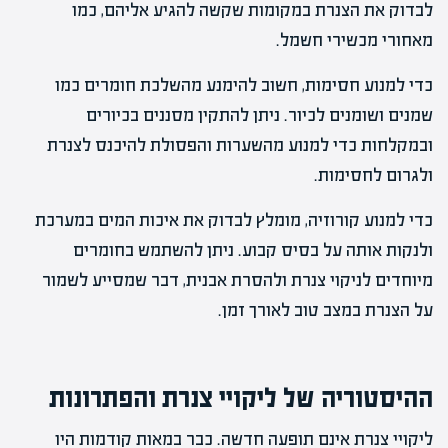
לבדוק את הצנרת במקומות שקשה להגיע אליהם, כמו
מאחורי מכשירי חשמל.
כדי למנוע חסימות, חשוב להימנע מהשלכת חומרים כמו
שמנים ושומנים לכיור. ניתן להתקין מסננים בכיורים
ובמקלחות כדי למנוע מהשערות והפסולת להיכנס לצנרת
ולגרום לחסימות.
כדי למנוע קורוזיה, מומלץ לבדוק את איכות המים במערכת
ולנקות אותה על בסיס קבוע. ניתן להשתמש בחומרים
מיוחדים לניקוי צנרת ולהסרת אבנית, דבר שמסייע לשמור
על הצנרת במצב טוב לאורך זמן.
ההיסטוריה של ליקויי צנרת והפתרונות
ליקויי צנרת אינם תופעה חדשה. כבר במאות קודמות היו