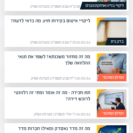
ליקויי בנייה ואחזקת מבנים
08/02/26 (כ״א שבט תשפ״ו) | מערכת אפיק
ליקויי איטום בקירות חוץ: מה כדאי לדעת?
בדק בית
03/02/26 (ט״ז שבט תשפ״ו) | מערכת אפיק
מה זה מחזור משכנתא? לשפר את תנאי
ההלוואה שלך
המילון הפיננסי
05/02/26 (י״ח שבט תשפ״ו) | מערכת אפיק
תת-חכירה – מה זה אומר ומתי זה רלוונטי
לרוכש דירה?
המילון הפיננסי
24/02/26 (ז׳ אדר תשפ״ו) | מערכת אפיק
מה זה מדד נאסדק ומאילו חברות מדד