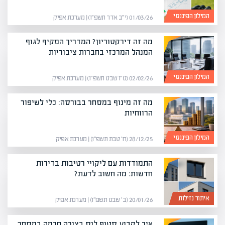
המילון הפיננסי
01/03/26 (י״ב אדר תשפ״ו) | מערכת אפיק
מה זה דירקטוריון? המדריך המקיף לגוף
המנהל המרכזי בחברות ציבוריות
המילון הפיננסי
02/02/26 (ט״ו שבט תשפ״ו) | מערכת אפיק
מה זה מינוף במסחר בבורסה: כלי לשיפור
הרווחיות
המילון הפיננסי
28/12/25 (ח׳ טבת תשפ״ו) | מערכת אפיק
התמודדות עם ליקויי רטיבות בדירות
חדשות: מה חשוב לדעת?
איתור נזילות
20/01/26 (ב׳ שבט תשפ״ו) | מערכת אפיק
איך לקבוע סטופ לוס בצורה חכמה במסחר