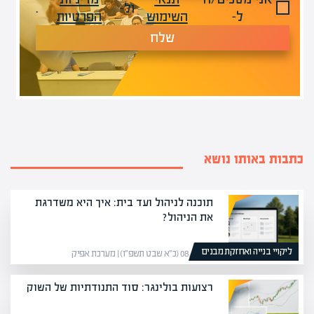
ול-
.
ל-
השימוש
הפרטיות
שלח
כתבות באותו נושא
תוכנה לניהול ועד בית: איך היא משדרגת
את הניהול?
ליקויי בנייה ואחזקת מבנים
08/02/26 (כ״א שבט תשפ״ו) | מערכת אפיק
רצועות בולינגר: סוד התנודתיות של השוק