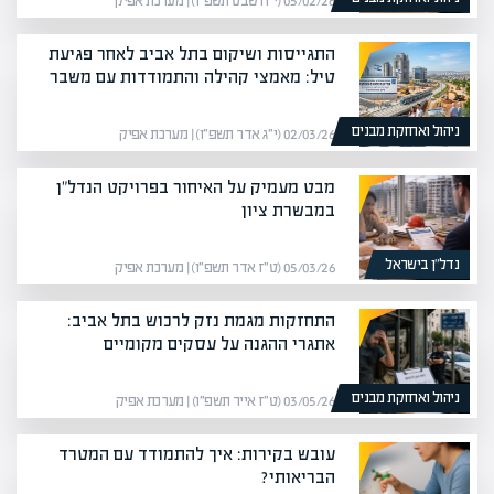
05/02/26 (י״ח שבט תשפ״ו) | מערכת אפיק
התגייסות ושיקום בתל אביב לאחר פגיעת
טיל: מאמצי קהילה והתמודדות עם משבר
ניהול ואחזקת מבנים
02/03/26 (י״ג אדר תשפ״ו) | מערכת אפיק
מבט מעמיק על האיחור בפרויקט הנדל"ן
במבשרת ציון
נדל”ן בישראל
05/03/26 (ט״ז אדר תשפ״ו) | מערכת אפיק
התחזקות מגמת נזק לרכוש בתל אביב:
אתגרי ההגנה על עסקים מקומיים
ניהול ואחזקת מבנים
03/05/26 (ט״ז אייר תשפ״ו) | מערכת אפיק
עובש בקירות: איך להתמודד עם המטרד
הבריאותי?