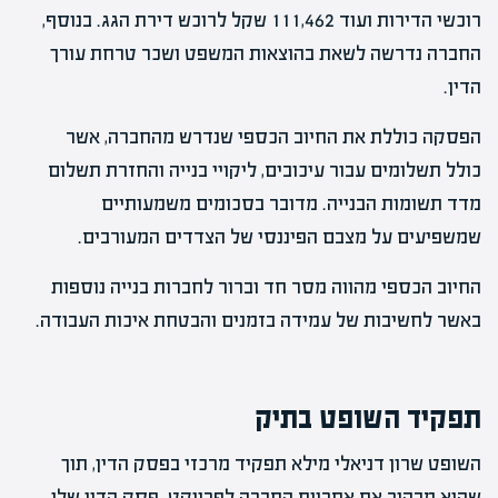
רוכשי הדירות ועוד 111,462 שקל לרוכש דירת הגג. בנוסף,
החברה נדרשה לשאת בהוצאות המשפט ושכר טרחת עורך
הדין.
הפסקה כוללת את החיוב הכספי שנדרש מהחברה, אשר
כולל תשלומים עבור עיכובים, ליקויי בנייה והחזרת תשלום
מדד תשומות הבנייה. מדובר בסכומים משמעותיים
שמשפיעים על מצבם הפיננסי של הצדדים המעורבים.
החיוב הכספי מהווה מסר חד וברור לחברות בנייה נוספות
באשר לחשיבות של עמידה בזמנים והבטחת איכות העבודה.
תפקיד השופט בתיק
השופט שרון דניאלי מילא תפקיד מרכזי בפסק הדין, תוך
שהוא מבהיר את אחריות החברה לפרויקט. פסק הדין שלו