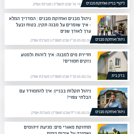
ליקויי בנייה ואחזקת מבנים
19/01/26 (א׳ שבט תשפ״ו) | מערכת אפיק
ניהול מבנים ואחזקת מבנים : המדריך המלא
– איך שומרים על מבנה תקין, בטוח ובעל
ערך לאורך שנים
ניהול ואחזקת מבנים
03/02/26 (ט״ז שבט תשפ״ו) | מערכת אפיק
חדירת מים למבנה: איך לזהות ולמנוע
נזקים חמורים?
בדק בית
03/02/26 (ט״ז שבט תשפ״ו) | מערכת אפיק
ניהול תקלות בבניין: איך להתמודד עם
הבלתי צפוי?
ניהול ואחזקת מבנים
05/02/26 (י״ח שבט תשפ״ו) | מערכת אפיק
תחזוקת מאגרי מים: מניעת זיהומים
ושמירה על איכות המים