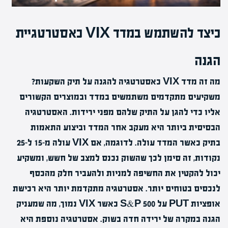
כיצד להשתמש במדד VIX כאסטרטגיית
הגנה
מה זה מדד VIX כאסטרטגיה להגנה על תיק השקעות?
משקיעים מתקדמים משתמשים במדד ובמוצרים הקשורים
אליו כדי להגן על התיק שלהם מפני ירידות. האסטרטגיה
הבסיסית ביותר היא מעקב אחר המדד וביצוע התאמות
בתיק כאשר המדד עולה. לדוגמה, אם VIX עולה מ-15 ל-25
נקודות, זה סימן לכך שהשוק נכנס למצב של חשש, ומשקיע
יכול להקטין את החשיפה למניות ולהעביר חלק מהכסף
לנכסים בטוחים יותר. אסטרטגיה מתקדמת יותר היא רכישת
אופציות PUT על S&P 500 כאשר VIX נמוך, מה שמעניק
הגנה במקרה של ירידה חדה בשוק. אסטרטגיה נוספת היא