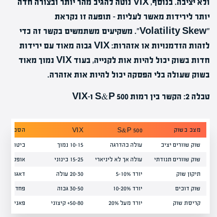
ולא יציבה. בנוסף, VIX נוטה להגיב מהר יותר ובצורה חדה
יותר לירידות מאשר לעליות – תופעה זו נקראת
"Volatility Skew". משקיעים משתמשים בקשר זה כדי
לזהות הזדמנויות או אזהרות: VIX גבוה מאוד עם ירידות
חדות בשוק יכול להיות אות לקנייה, בעוד VIX נמוך מאוד
בשוק שעולה בלי הפסקה יכול להיות אות אזהרה.
טבלה 2: הקשר בין רמות S&P 500 ו-VIX
מצב בשוק
הסבר
VIX
S&P 500
שוק שוורים יציב
עולה בהדרגה
10-15 נמוך
ביטחון, צמ
שוק שוורים תנודתי
עולה אך לא ליניארי
15-25 בינוני
אופטימיות
תיקון שוק
יורד 5-10%
20-30 עולה
דאגה, לא פ
שוק דובים
יורד 10-20%
30-50 גבוה
פחד משמע
קריסת שוק
יורד מעל 20%
50-80+ קיצוני
פאניקה מו