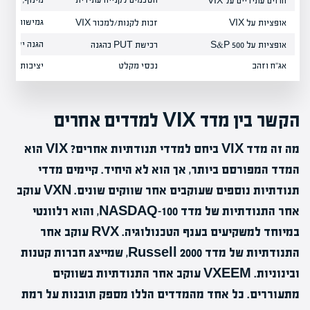
חוזים עתידיים על VIX
גמישות, הגנ
אופציות על VIX
זכות לקנות/למכור VIX
הגנה ישירה ע
אופציות על S&P 500
רכישת PUT כהגנה
אג"ח וזהב
נכסי מקלט
יציבות, הגנה
הקשר בין מדד VIX למדדים אחרים
מה זה מדד VIX ביחס למדדי תנודתיות אחרים? VIX הוא
המדד המפורסם ביותר, אך הוא לא היחיד. קיימים מדדי
תנודתיות נוספים שעוקבים אחר שווקים שונים. VXN עוקב
אחר התנודתיות של מדד NASDAQ-100, והוא רלוונטי
במיוחד למשקיעים בענף הטכנולוגיה. RVX עוקב אחר
התנודתיות של מדד Russell 2000, שמייצג חברות קטנות
ובינוניות. VXEEM עוקב אחר התנודתיות בשווקים
מתעוררים. כל אחד מהמדדים הללו מספק תובנות על רמת