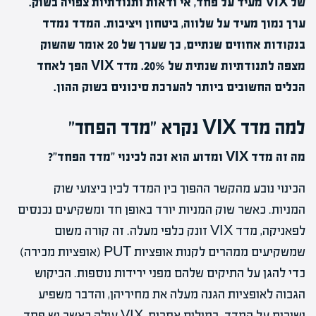
של VIX מעיד על פחד, אי ודאות ותנודתיות צפויה בשוק.
ערך נמוך מעיד על שלווה, ביטחון ויציבות. המדד נמדד
בנקודות אחוזים שנתיים, כך שערך של 20 אומר שהשוק
מצפה לתנודתיות שנתית של 20%. מדד VIX הפך לאחד
הכלים החשובים ביותר להערכת סיכונים בשוק ההון.
למה מדד VIX נקרא "מדד הפחד"
מה זה מדד VIX ומדוע הוא זכה לכינוי "מדד הפחד"?
הכינוי נובע מהקשר ההפוך בין המדד לבין ביצועי שוק
המניות. כאשר שוק המניות יורד באופן חד ומשקיעים נכנסים
לפאניקה, מדד VIX זונק כלפי מעלה. זה קורה משום
שמשקיעים ממהרים לקנות אופציות PUT (אופציות מכירה)
כדי להגן על התיקים שלהם מפני ירידות נוספות. הביקוש
הגבוה לאופציות הגנה מעלה את מחיריהן, והדבר משפיע
ישירות על המדד. במילים אחרות, VIX עולה כאשר יש פחד