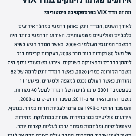
מה זה מדד VIX בפרספקטיבה היסטורית?
לאורך השנים, המדד זינק באופן דרמטי במהלך אירועים
כלכליים ופוליטיים משמעותיים. האירוע הדרמטי ביותר היה
המשבר הפיננסי העולמי ב-2008, כאשר המדד הגיע לשיא
של מעל 80 נקודות בנוב מבר 2008, בעקבות קריסת בנק
ליהמן ברדרס והפאניקה בשווקים. אירוע משמעותי נוסף היה
משבר הקורונה במרץ 2020, כאשר המדד זינק לרמה של 82
נקודות, כאשר העולם נכנס למגפה ולסגרים. פיגועי 11
בספטמבר 2001 גרמו לזינוק של המדד למעל 40 נקודות.
משבר החוב האירופי ב-2011, משבר הדוט-קום ב-2000,
והמשבר הרוסי ב-1998 גם גרמו לעליות חדות במדד. בנוסף,
אירועים פוליטיים כמו בחירות שנויות במחלוקת, מתיחות
גיאופוליטיות ומלחמות מסחר גרמו לעליות קצרות יותר.
חשוב לציין שברוב המקרים, המדד עולה בצורה חדה אך לזמן