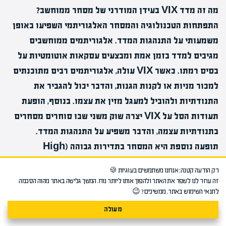
מה זה מדד VIX בעידן המודרני של מסחר ממוחשב?
התפתחות הטכנולוגיה והמסחר האלגוריתמי השפיעו באופן
משמעותי על התנהגות המדד. אלגוריתמים ממוחשבים
מגיבים למדד בזמן אמת ומבצעים עסקאות אוטומטיות על
בסיס רמתו. כאשר VIX עולה, אלגוריתמים רבים מתוכנתים
למכור מניות או לקנות הגנות, והדבר יכול להגביר את
התנודתיות ולהוביל למעגל מזין את עצמו. בנוסף, הופעת
תעודות הסל על VIX יצרה שוק משני שבו סוחרים מסחרים
בתנודתיות עצמה, והדבר משפיע על התנהגות המדד.
תופעה נוספת היא המסחר בתדירות גבוהה (High
Frequency Trading) שמנצל תנודות קצרות טווח
רק הודעה קטנה: אנחנו משתמשים בעוגיות 🍪
במדד ויכול ליצור תנודות מלאכותיות. למרות השינויים
זה עוזר לנו לשפר את האתר ולהפוך אותו ליותר נוח. המשך גלישה באתר מהוה הסכמה
הטכנולוגיים, העיקרון הבסיסי של המדד נשאר זהה – הוא
לתנאי השימוש באתר. ממשיכים? 😉
מודד את הציפיות לתנודתיות על בסיס מחירי אופציות. עם
מעולה
זאת, משקיעים צריכים להיות מודעים לכך שהשוק המודרני