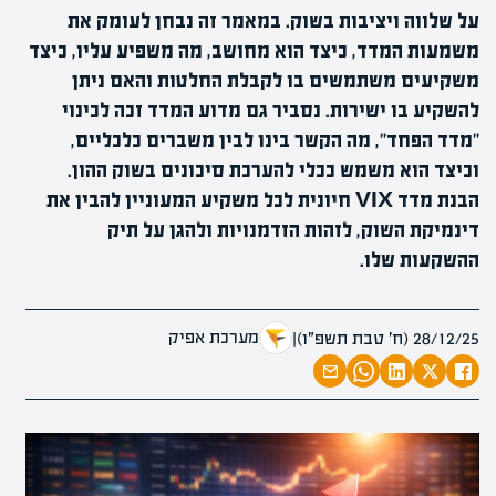
על שלווה ויציבות בשוק. במאמר זה נבחן לעומק את
משמעות המדד, כיצד הוא מחושב, מה משפיע עליו, כיצד
משקיעים משתמשים בו לקבלת החלטות והאם ניתן
להשקיע בו ישירות. נסביר גם מדוע המדד זכה לכינוי
"מדד הפחד", מה הקשר בינו לבין משברים כלכליים,
וכיצד הוא משמש ככלי להערכת סיכונים בשוק ההון.
הבנת מדד VIX חיונית לכל משקיע המעוניין להבין את
דינמיקת השוק, לזהות הזדמנויות ולהגן על תיק
ההשקעות שלו.
מערכת אפיק
28/12/25 (ח׳ טבת תשפ״ו)
|