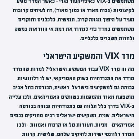
משתמשים ב-VIX כאינדיקטור נגדי – כאשר המדד מגיע
לקיצוניות (גבוה מאוד או נמוך מאוד), זה לעיתים קרובות
מעיד על היפוך מגמה קרוב. חמישית, כלכלנים וחוקרים
משתמשים במדד כדי למדוד את רמת אי הוודאות במשק
ולחזות משברים כלכליים.
מדד VIX והמשקיע הישראלי
מה זה מדד VIX עבור המשקיע הישראלי? למרות שהמדד
מודד את התנודתיות בשוק האמריקאי, יש לו רלוונטיות
גבוהה גם למשקיעים בישראל. ראשית, הבורסה בתל אביב
מושפעת מאוד מהמגמות בשווקים האמריקאים, ולכן עלייה
ב-VIX בדרך כלל תלווה גם בתנודתיות גבוהה בבורסה
הישראלית. שנית, משקיעים ישראלים רבים מחזיקים נכסים
אמריקאים – מניות, תעודות סל או קרנות נאמנות – ולכן
המדד רלוונטי ישירות לתיקים שלהם. שלישית, קרנות