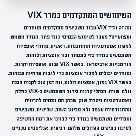
השימושים המתקדמים במדד VIX
מה זה מדד VIX עבור משקיעים מתקדמים וסוחרים
מקצועיים? מעבר לשימוש הבסיסי כמד פחד, המדד משמש
למגוון אסטרטגיות מתוחכמות. ראשית, סוחרי אופציות
משתמשים במדד כדי לתמחר נכון אופציות ולזהות
הזדמנויות ארביטראז'. כאשר VIX גבוה, אופציות יקרות,
וסוחרים יכולים למכור אופציות כדי לגבות פרמיות גבוהות.
כאשר VIX נמוך, אופציות זולות, וזה זמן טוב לקנות הגנה
זולה. שנית, מנהלי קרנות גידור משתמשים ב-VIX כחלק
מאסטרטגיות ניטרול שוק, שבהן הם מנסים להרוויח
מהתנודתיות עצמה ולא מכיוון השוק. שלישית, משקיעים
מוסדיים משתמשים במדד כדי לכוונן את רמת החשיפה
לסיכון בתיקים הגדולים שלהם. רביעית, אנליסטים טכניים