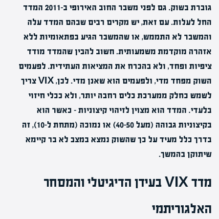
גוברת בשוק. גם לפני משבר החוב האירופי ב-2011 המדד
החל לעלות. עם זאת, יש מקרים רבים שבהם המדד עלה
והמשבר לא התממש, או שהמשבר הגיע בפתאומיות ללא
אזהרה מוקדמת משמעותית. חשוב להבין שהמדד מודד
ציפיות ופחד, ולא בהכרח את המציאות העתידית. לפעמים
השוק מפחד מדי, ולפעמים הוא שאנן מדי. לכן, VIX צריך
לשמש כחלק ממערכת כלים רחבה יותר, ולא ככלי חיזוי
בלעדי. המדד הוא מצוין לזיהוי קיצוניות – כאשר הוא
בקיצוניות גבוהה (מעל 40-50) או נמוכה (מתחת ל-10), זה
בדרך כלל מעיד על כך שהשוק נמצא במצב לא בר קיימא
שיתוקן בהמשך.
מדד VIX בעידן הדיגיטלי והמסחר
האלגוריתמי