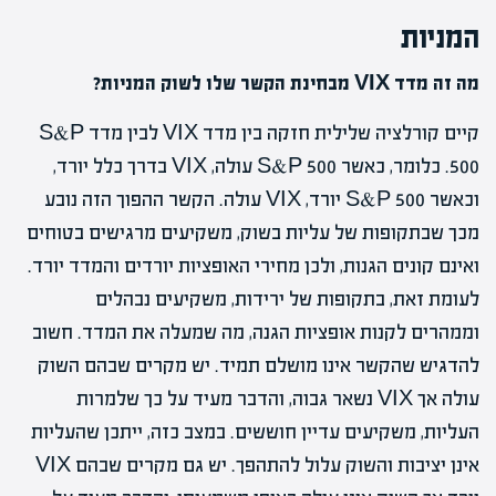
המניות
מה זה מדד VIX מבחינת הקשר שלו לשוק המניות?
קיים קורלציה שלילית חזקה בין מדד VIX לבין מדד S&P
500. כלומר, כאשר S&P 500 עולה, VIX בדרך כלל יורד,
וכאשר S&P 500 יורד, VIX עולה. הקשר ההפוך הזה נובע
מכך שבתקופות של עליות בשוק, משקיעים מרגישים בטוחים
ואינם קונים הגנות, ולכן מחירי האופציות יורדים והמדד יורד.
לעומת זאת, בתקופות של ירידות, משקיעים נבהלים
וממהרים לקנות אופציות הגנה, מה שמעלה את המדד. חשוב
להדגיש שהקשר אינו מושלם תמיד. יש מקרים שבהם השוק
עולה אך VIX נשאר גבוה, והדבר מעיד על כך שלמרות
העליות, משקיעים עדיין חוששים. במצב כזה, ייתכן שהעליות
אינן יציבות והשוק עלול להתהפך. יש גם מקרים שבהם VIX