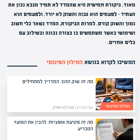
מאוד. ביקורת חמישית היא שהמדד לא תמיד מנבא נכון את
העתיד – לפעמים הוא גבוה והשוק לא יורד, ולפעמים הוא
נמוך והשוק קורס. למרות הביקורת, המדד נשאר כלי חשוב
ושימושי כאשר משתמשים בו בצורה נכונה ובשילוב עם
כלים אחרים.
המשיכו לקרוא בנושא
המילון הפיננסי
מה זה שוק ההון: המדריך למתחילים
המילון הפיננסי
21/07/26 | מערכת אפיק
מה זה פקיעת אופציות: להבין את המועד
המכריע