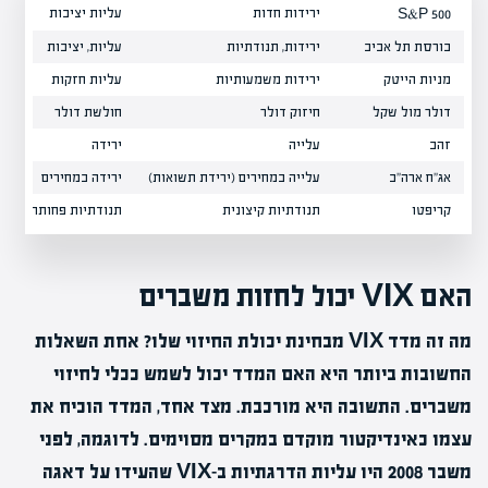
ירידות חדות
עליות יציבות
S&P 500
בורסת תל אביב
ירידות, תנודתיות
עליות, יציבות
מניות הייטק
ירידות משמעותיות
עליות חזקות
דולר מול שקל
חיזוק דולר
חולשת דולר
זהב
עלייה
ירידה
אג"ח ארה"ב
עלייה במחירים (ירידת תשואות)
ירידה במחירים
קריפטו
תנודתיות קיצונית
תנודתיות פחותה
האם VIX יכול לחזות משברים
מה זה מדד VIX מבחינת יכולת החיזוי שלו? אחת השאלות
החשובות ביותר היא האם המדד יכול לשמש ככלי לחיזוי
משברים. התשובה היא מורכבת. מצד אחד, המדד הוכיח את
עצמו כאינדיקטור מוקדם במקרים מסוימים. לדוגמה, לפני
משבר 2008 היו עליות הדרגתיות ב-VIX שהעידו על דאגה