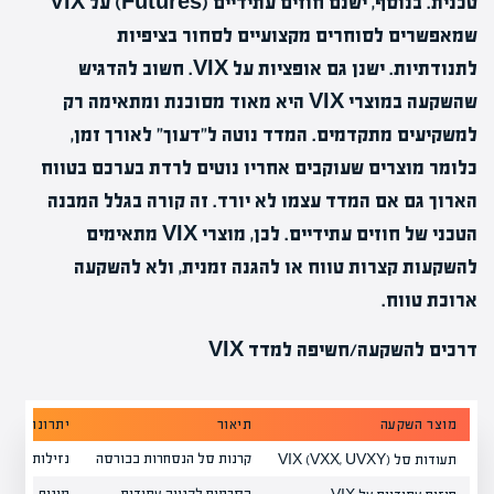
טכנית. בנוסף, ישנם חוזים עתידיים (Futures) על VIX
שמאפשרים לסוחרים מקצועיים לסחור בציפיות
לתנודתיות. ישנן גם אופציות על VIX. חשוב להדגיש
שהשקעה במוצרי VIX היא מאוד מסוכנת ומתאימה רק
למשקיעים מתקדמים. המדד נוטה ל"דעוך" לאורך זמן,
כלומר מוצרים שעוקבים אחריו נוטים לרדת בערכם בטווח
הארוך גם אם המדד עצמו לא יורד. זה קורה בגלל המבנה
הטכני של חוזים עתידיים. לכן, מוצרי VIX מתאימים
להשקעות קצרות טווח או להגנה זמנית, ולא להשקעה
ארוכת טווח.
דרכים להשקעה/חשיפה למדד VIX
מוצר השקעה
תיאור
יתרונות
קרנות סל הנסחרות בבורסה
נזילות גבוהה
תעודות סל VIX (VXX, UVXY)
הסכמים לקנייה עתידית
מינוף, דיוק ג