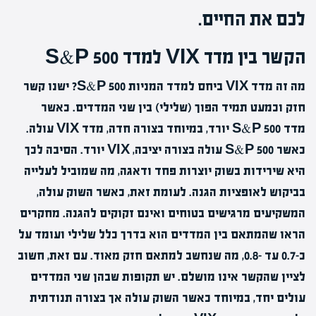
לכם את החיים.
הקשר בין מדד VIX למדד S&P 500
מה זה מדד VIX ביחס למדד המניות S&P 500? ישנו קשר
חזק וכמעט תמיד הפוך (שלילי) בין שני המדדים. כאשר
מדד S&P 500 יורד, במיוחד בצורה חדה, מדד VIX עולה.
כאשר S&P 500 עולה בצורה יציבה, VIX יורד. הסיבה לכך
היא שירידות בשוק יוצרות פחד ודאגה, מה שמוביל לעלייה
בביקוש לאופציות הגנה. לעומת זאת, כאשר השוק עולה,
המשקיעים מרגישים בטוחים ואינם זקוקים להגנה. מחקרים
הראו שהמתאם בין המדדים הוא בדרך כלל שלילי ועומד על
כ-0.7 עד -0.8, מה שנחשב למתאם חזק מאוד. עם זאת, חשוב
לציין שהקשר אינו מושלם. יש תקופות שבהן שני המדדים
עולים יחד, במיוחד כאשר השוק עולה אך בצורה תנודתית