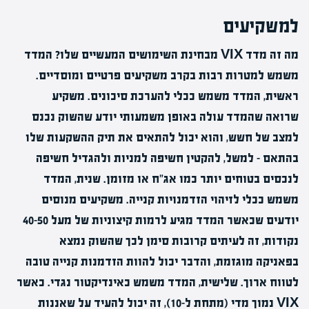
למשקיעים
מה זה מדד VIX מבחינת השימושים המעשיים שלו? המדד
משמש למטרות רבות בקרב משקיעים פרטיים ומוסדיים.
ראשית, המדד משמש ככלי להערכת סיכונים. משקיע
שרואה שהמדד עולה באופן משמעותי יודע שהשוק נכנס
למצב של חשש, והוא יכול להתאים את תיק ההשקעות שלו
בהתאם – למשל, להקטין חשיפה למניות ולהגדיל חשיפה
לנכסים בטוחים יותר כמו אג"ח או מזומן. שנית, המדד
משמש ככלי לזיהוי הזדמנויות קנייה. משקיעים מנוסים
יודעים שכאשר המדד מגיע לרמות קיצוניות של מעל 40-50
נקודות, זה לעיתים קרובות סימן לכך שהשוק נמצא
בפאניקה מוגזמת, והדבר יכול להוות הזדמנות קנייה טובה
לטווח ארוך. שלישית, המדד משמש כאינדיקטור נגדי. כאשר
VIX נמוך מדי (מתחת ל-10), זה יכול להעיד על שאננות