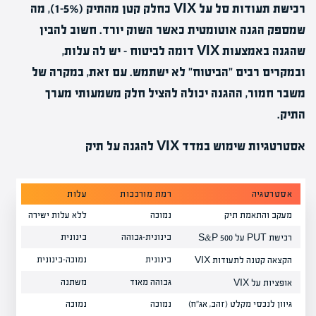
רכישת תעודות סל על VIX כחלק קטן מהתיק (1-5%), מה
שמספק הגנה אוטומטית כאשר השוק יורד. חשוב להבין
שהגנה באמצעות VIX דומה לביטוח – יש לה עלות,
ובמקרים רבים "הביטוח" לא ישתמש. עם זאת, במקרה של
משבר חמור, ההגנה יכולה להציל חלק משמעותי מערך
התיק.
אסטרטגיות שימוש במדד VIX להגנה על תיק
אסטרטגיה
רמת מורכבות
עלות
י
מעקב והתאמת תיק
נמוכה
ללא עלות ישירה
ב
בינונית-גבוהה
בינונית
ג
רכישת PUT על S&P 500
בינונית
נמוכה-בינונית
ב
הקצאה קטנה לתעודות VIX
גבוהה מאוד
משתנה
ג
אופציות על VIX
גיוון לנכסי מקלט (זהב, אג"ח)
נמוכה
נמוכה
ב