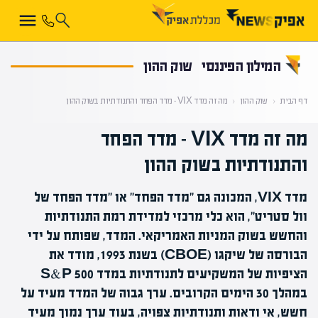
קראת 0% מתוך הכתבה
המילון הפיננסי
שוק ההון
דף הבית
‹
שוק ההון
‹
מה זה מדד VIX – מדד הפחד והתנודתיות בשוק ההון
מה זה מדד VIX – מדד הפחד
והתנודתיות בשוק ההון
מדד VIX, המכונה גם "מדד הפחד" או "מדד הפחד של
וול סטריט", הוא כלי מרכזי למדידת רמת התנודתיות
והחשש בשוק המניות האמריקאי. המדד, שפותח על ידי
הבורסה של שיקגו (CBOE) בשנת 1993, מודד את
הציפיות של המשקיעים לתנודתיות במדד S&P 500
במהלך 30 הימים הקרובים. ערך גבוה של המדד מעיד על
חשש, אי ודאות ותנודתיות צפויה, בעוד ערך נמוך מעיד