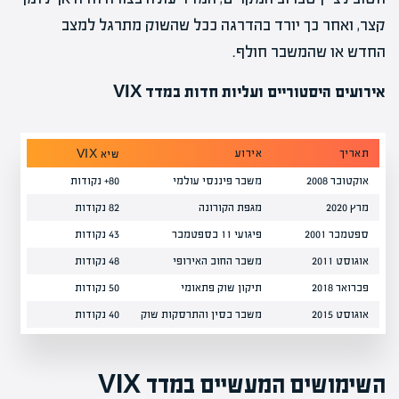
קצר, ואחר כך יורד בהדרגה ככל שהשוק מתרגל למצב
החדש או שהמשבר חולף.
אירועים היסטוריים ועליות חדות במדד VIX
תאריך
אירוע
משך
שיא VIX
אוקטובר 2008
משבר פיננסי עולמי
80+ נקודות
מספ
מרץ 2020
מגפת הקורונה
82 נקודות
מספ
ספטמבר 2001
פיגועי 11 בספטמבר
43 נקודות
שבו
אוגוסט 2011
משבר החוב האירופי
48 נקודות
חוד
פברואר 2018
תיקון שוק פתאומי
50 נקודות
שבו
אוגוסט 2015
משבר בסין והתרסקות שוק
40 נקודות
שבו
השימושים המעשיים במדד VIX