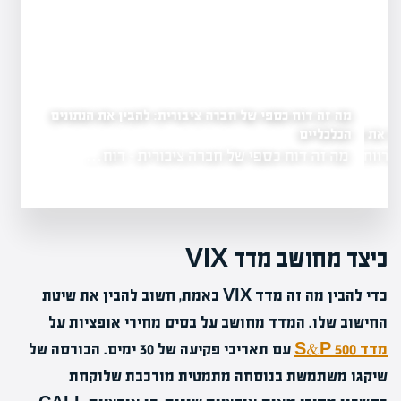
מה זה דוח כספי של חברה ציבורית: להבין את הנתונים
הכלכליים
 את שווי החברה
מה זה דוח כספי של חברה ציבורית - דוח…
הרווח הוא…
כיצד מחושב מדד VIX
כדי להבין מה זה מדד VIX באמת, חשוב להבין את שיטת
החישוב שלו. המדד מחושב על בסיס מחירי אופציות על
מדד S&P 500
עם תאריכי פקיעה של 30 ימים. הבורסה של
שיקגו משתמשת בנוסחה מתמטית מורכבת שלוקחת