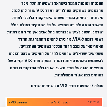
הפנסיה וקופות הגמל בישראל משקיעות חלק ניכר
מהכספים בשווקים העולמיים, ומדד VIX עוזר להן לנהל
סיכונים. רביעית, המדד משמש אינדיקטור גלובלי לפחד,
וכאשר הוא עולה, זה משפיע על כל השווקים בעולם כולל
ישראל. חשוב לציין שבבורסה בתל אביב אין מדד תנודתיות
רשמי דומה ל-VIX, אך ניתן להסיק מהתנהגות המדד
האמריקאי על מצב הרוח הכללי בשווקים העולמיים.
משקיעים ישראלים שרוצים להגן על התיקים שלהם יכולים
להשתמש באסטרטגיות דומות – מעקב אחר VIX, קנייה של
אופציות הגנה על מדד תא 35, או הגדלת החזקות בנכסים
בטוחים כמו אג"ח ממשלתיות.
טבלה 3: השפעת מדד VIX על שווקים שונים
שוק/נכס
השפעת VIX גבוה
השפעת VIX נמוך