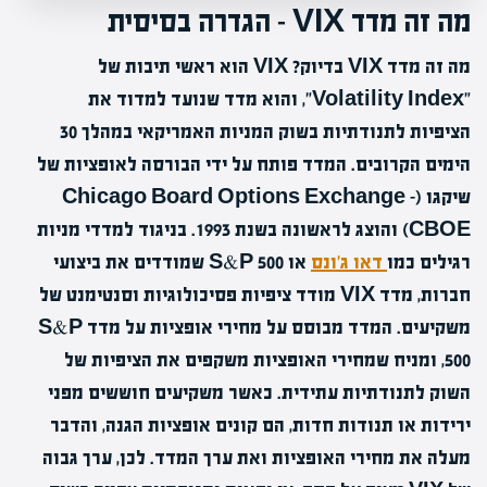
מה זה מדד VIX – הגדרה בסיסית
מה זה מדד VIX בדיוק? VIX הוא ראשי תיבות של
"Volatility Index", והוא מדד שנועד למדוד את
הציפיות לתנודתיות בשוק המניות האמריקאי במהלך 30
הימים הקרובים. המדד פותח על ידי הבורסה לאופציות של
שיקגו (Chicago Board Options Exchange –
CBOE) והוצג לראשונה בשנת 1993. בניגוד למדדי מניות
רגילים כמו
דאו ג'ונס
או S&P 500 שמודדים את ביצועי
חברות, מדד VIX מודד ציפיות פסיכולוגיות וסנטימנט של
משקיעים. המדד מבוסס על מחירי אופציות על מדד S&P
500, ומניח שמחירי האופציות משקפים את הציפיות של
השוק לתנודתיות עתידית. כאשר משקיעים חוששים מפני
ירידות או תנודות חדות, הם קונים אופציות הגנה, והדבר
מעלה את מחירי האופציות ואת ערך המדד. לכן, ערך גבוה