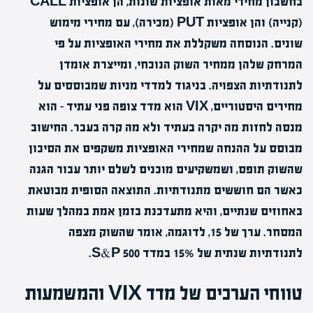
בחשבון מחירי מאות אופציות שונות, הן אופציות CALL
(קנייה) והן אופציות PUT (מכירה), עם מחירי מימוש
שונים. הנוסחה משקללת את מחירי האופציות על פי
המרחק שלהן ממחיר השוק הנוכחי, ומייצרת אומדן
לתנודתיות הצפויה. בניגוד למדדי מניות שמבוססים על
מחירים היסטוריים, VIX הוא מדד צופה פני עתיד – הוא
מנסה לחזות מה יקרה בעתיד ולא מה קרה בעבר. החישוב
מבוסס על ההנחה שמחירי האופציות משקפים את הסיכון
שהשוק תופס, ושמשקיעים מוכנים לשלם יותר עבור הגנה
כאשר הם חוששים מתנודתיות. התוצאה הסופית מבוטאת
באחוזים שנתיים, והיא מתעדכנת בזמן אמת במהלך שעות
המסחר. ערך של 15, לדוגמה, אומר שהשוק מצפה
לתנודתיות שנתית של 15% במדד S&P 500.
טווחי הערכים של מדד VIX והמשמעות