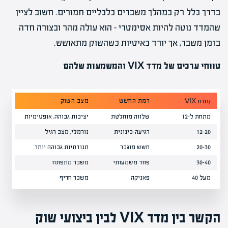
בדרך כלל רק במהלך משברים כלכליים חמורים. חשוב לציין
שהמדד נוטה להיות אסימטרי – הוא עולה מהר ובצורה חדה
בזמן משבר, אך יורד באיטיות כשהשוק מתאושש.
טווחי ערכים של מדד VIX והמשמעות שלהם
רמת החשש
מצב השוק
תנוד
טווח VIX
מתחת ל-12
שלווה מוחלטת
יציבות גבוהה, אופטימיות
נמוכה
12-20
רגיעה-בינונית
נורמלי, מצב רגיל
בינונ
20-30
חשש מוגבר
תנודתיות גבוהה יותר
בינונ
30-40
פחד משמעותי
משבר מתפתח
גבוה
מעל 40
פאניקה
משבר חריף
גבוהה
הקשר בין מדד VIX לבין ביצועי שוק