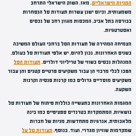
המניות הישראליים
. מאז, השוק הישראלי התרחב
משמעותית, וכיום ישנן עשרות תעודות סל הנסחרות
בבורסה בתל אביב, המכסות מגוון רחב של נכסים
ואסטרטגיות.
הצמיחה המהירה של תעודות הסל ברחבי העולם המשיכה
בשנים האחרונות. נכון להיום, יש אלפי תעודות סל בעולם,
המנהלות נכסים בשווי של טריליוני דולרים.
תעודות הסל
הפכו לכלי מרכזי הן עבור משקיעים פרטיים קטנים והן עבור
משקיעים מוסדיים גדולים כמו קרנות פנסיה וקרנות
השקעה.
המגמות האחרונות בתעשייה כוללות פיתוח של תעודות סל
נושאיות, המתמקדות בטרנדים ספציפיים כמו בינה
מלאכותית, אנרגיות מתחדשות, מניות של חברות
שמקדמות שוויון מגדרי, ועוד. בנוסף,
תעודות סל על