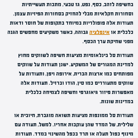
בחשיפה לזהב, כסף, נפט, גז טבעי, מתכות תעשייתיות
וסחורות חקלאיות מבלי להחזיק בסחורות הפיזיות עצמן.
תעודות אלה פופולריות במיוחד בתקופות של חוסר ודאות
כלכלית או
אינפלציה
גבוהה, כאשר משקיעים מחפשים הגנה
מפני שחיקת ערך הכסף.
תעודות סל בינלאומיות מציעות חשיפה לשווקים מחוץ
למדינת המגורים של המשקיע. ישנן תעודות על שווקים
מפותחים כמו ארצות הברית, אירופה ויפן, ותעודות על
שווקים מתעוררים כמו סין, הודו וברזיל. תעודות אלה
מאפשרות פיזור גיאוגרפי וחשיפה לצמיחה כלכלית
במדינות שונות.
תעודות סל ממונפות מציעות תשואה מוגברת, חיובית או
שלילית, של המדד שהן עוקבות אחריו. למשל, תעודה עם
מינוף כפול תעלה או תרד בכפל מהשינוי במדד. תעודות