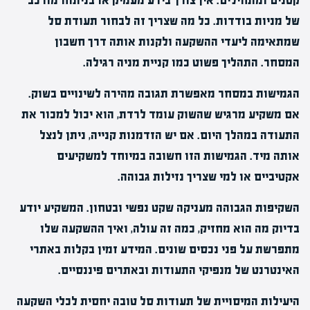
קטנים ומתחילים. אין צורך בידע מעמיק או בניתוח מורכב
של מניות בודדות. כל מה שצריך זה לבחור תעודת סל
שמתאימה ליעדי ההשקעה ולקנות אותה דרך חשבון
המסחר. התהליך פשוט כמו קניית מניה רגילה.
הגמישות במסחר מאפשרת תגובה מהירה לשינויים בשוק.
אם משקיע מרגיש שהשוק עומד לרדת, הוא יכול למכור את
התעודה במהלך היום. אם יש הזדמנות קנייה, ניתן לנצל
אותה מיד. הגמישות הזו חשובה במיוחד למשקיעים
אקטיביים או למי שצריך נזילות גבוהה.
השקיפות הגבוהה מעניקה שקט נפשי ובטחון. המשקיע יודע
בדיוק מה הוא מחזיק, כמה זה עולה, ואיך ההשקעה שלו
מתפרשת על פני נכסים שונים. המידע זמין בקלות באתרי
האינטרנט של מנפיקי התעודות ובאתרים פיננסיים.
היעילות המיסויית של תעודות סל טובה יחסית לכלי השקעה