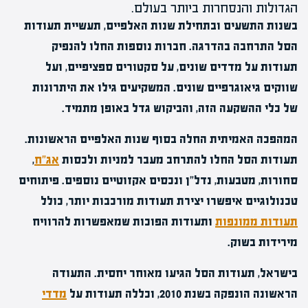
הגדולות והנסחרות ביותר בעולם.
בשנות התשעים ובתחילת שנות האלפיים, תעשיית תעודות
הסל התרחבה בהדרגה. חברות נוספות החלו להנפיק
תעודות על מדדים שונים, על סקטורים ספציפיים, ועל
שווקים גיאוגרפיים שונים. המשקיעים גילו את היתרונות
של כלי ההשקעה הזה, והביקוש גדל באופן מתמיד.
המהפכה האמיתית החלה בסוף שנות האלפיים הראשונות.
תעודות הסל החלו להתרחב מעבר למניות ולכסות
אג"ח
,
סחורות, מטבעות, נדל"ן ונכסים אקזוטיים נוספים. פיתוחים
טכנולוגיים איפשרו יצירת תעודות מורכבות יותר, כולל
תעודות ממונפות
ותעודות הפוכות שמאפשרות להרוויח
מירידות בשוק.
בישראל, תעודות הסל הגיעו מאוחר יחסית. התעודה
הראשונה הונפקה בשנת 2010, וכללה תעודות על
מדדי