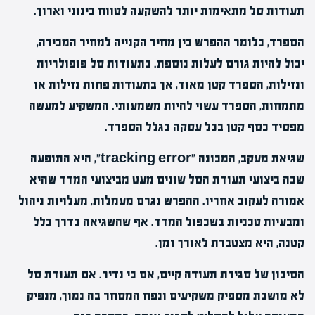
תעודות סל מתאימות יותר להשקעה לטווח בינוני וארוך.
הספרד, כלומר ההפרש בין מחיר הקנייה למחיר המכירה,
יכול להיות גורם לעלות נוספת. בתעודות סל פופולריות
ונזילות, הספרד קטן מאוד, אך בתעודות פחות נזילות או
מתמחות, הספרד עשוי להיות משמעותי. המשקיע למעשה
מפסיד כסף קטן בכל עסקה בגלל הספרד.
שגיאת מעקב, המכונה "tracking error", היא התופעה
שבה ביצועי תעודת הסל שונים מעט מביצועי המדד שהיא
אמורה לעקוב אחריו. ההפרש נגרם מעמלות, מעלויות ניהול
ומבעיות טכניות בשכפול המדד. אף שהשגיאה בדרך כלל
קטנה, היא מצטברת לאורך זמן.
הסיכון של סגירת תעודה קיים, אם כי נדיר. אם תעודת סל
לא מושכת מספיק משקיעים ונפח המסחר בה נמוך, מנפיק