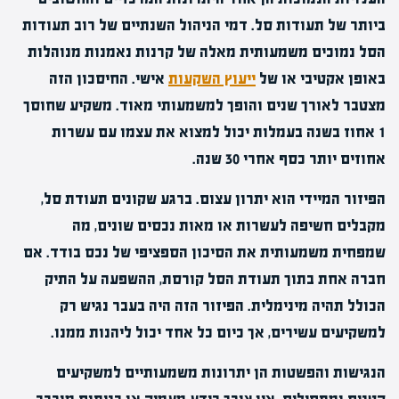
ביותר של תעודות סל. דמי הניהול השנתיים של רוב תעודות
הסל נמוכים משמעותית מאלה של קרנות נאמנות מנוהלות
באופן אקטיבי או של
ייעוץ השקעות
אישי. החיסכון הזה
מצטבר לאורך שנים והופך למשמעותי מאוד. משקיע שחוסך
1 אחוז בשנה בעמלות יכול למצוא את עצמו עם עשרות
אחוזים יותר כסף אחרי 30 שנה.
הפיזור המיידי הוא יתרון עצום. ברגע שקונים תעודת סל,
מקבלים חשיפה לעשרות או מאות נכסים שונים, מה
שמפחית משמעותית את הסיכון הספציפי של נכס בודד. אם
חברה אחת בתוך תעודת הסל קורסת, ההשפעה על התיק
הכולל תהיה מינימלית. הפיזור הזה היה בעבר נגיש רק
למשקיעים עשירים, אך כיום כל אחד יכול ליהנות ממנו.
הנגישות והפשטות הן יתרונות משמעותיים למשקיעים