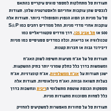
תעודות סל מתחלקות למספר סוגים עיקריים בהתאם
לנכסים שהן עוקבות אחריהם ולאסטרטגיה שלהן. תעודות
סל על מניות הן הסוג הנפוץ והפופולרי ביותר. תעודות אלה
עוקבות אחרי מדדי מניות, החל ממדדים רחבים כמו S&P
500 או
תל אביב 125
, דרך מדדים סקטוריאליים כמו
טכנולוגיה או בריאות, וכלה במדדים ספציפיים כמו מניות
דיבידנד גבוה או חברות קטנות.
תעודות סל על אג"ח מציעות חשיפה לשוק האג"ח
ומשמשות בדרך כלל כחלק שמרני יותר בתיק ההשקעות.
ישנן תעודות על
אג"ח ממשלתיות
, אג"ח קונצרניות, אג"ח
בעלות תשואה גבוהה, ואג"ח בינלאומיות. תעודות אלה
מספקות הכנסה שוטפת מתשלומי ה
ריבית
ונחשבות בדרך
כלל לפחות מסוכנות מתעודות מניות.
תעודות סל על סחורות מאפשרות למשקיעים להחזיק