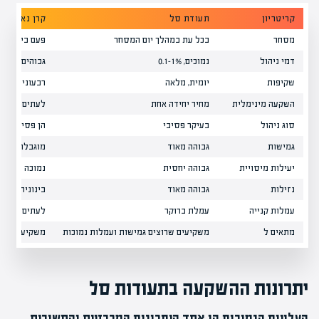
קריטריון
תעודת סל
קרן נאמנות
מסחר
בכל עת במהלך יום המסחר
פעם ביום בס
דמי ניהול
נמוכים, 0.1-1%
גבוהים, 1-2% ומעלה
שקיפות
יומית, מלאה
רבעונית, מעו
השקעה מינימלית
מחיר יחידה אחת
לעתים אלפי 
סוג ניהול
בעיקר פסיבי
הן פסיבי והן
גמישות
גבוהה מאוד
מוגבלת
יעילות מיסויית
גבוהה יחסית
נמוכה יחסית
נזילות
גבוהה מאוד
בינונית
עמלות קנייה
עמלת ברוקר
לעתים עמלת 
מתאים ל
משקיעים שרוצים גמישות ועמלות נמוכות
משקיעים שמע
יתרונות ההשקעה בתעודות סל
העלויות הנמוכות הן אחד היתרונות המרכזיים והחשובים