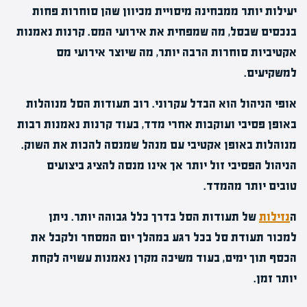
יעילות יותר ממבחינה מיסויית מכיוון שהן סוחרות פחות
בנכסים שבסל, מה שמפחית את אירועי המס. קרנות נאמנות
אקטיביות סוחרות הרבה יותר, מה שיוצר אירועי מס
למשקיעים.
אופי הניהול הוא הבדל עקרוני. רוב תעודות הסל מנוהלות
באופן פסיבי ועוקבות אחרי מדד, בעוד קרנות נאמנות רבות
מנוהלות באופן אקטיבי עם מנהל שמנסה להכות את השוק.
הניהול הפסיבי זול יותר אך אינו מנסה להציג ביצועים
טובים יותר מהמדד.
ה
נזילות
של תעודות הסל בדרך כלל גבוהה יותר. ניתן
למכור תעודת סל בכל רגע במהלך יום המסחר ולקבל את
הכסף תוך ימים, בעוד משיכה מקרן נאמנות עשויה לקחת
יותר זמן.