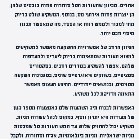
אחרים. מכיוון שתעודות הסל סוחרות פחות בנכסים שלהן,
הן יוצרות פחות אירועי מס. בנוסף, המשקיע שולט בדיוק
מתי למכור ולממש רווח או הפסד, מה שמאפשר תכנון
מיסוי חכם יותר.
הגיוון הרחב של אפשרויות ההשקעה מאפשר למשקיעים
למצוא תעודות שמתאימות בדיוק ליעדים ולהעדפות
שלהם. אפשר להשקיע במדדים רחבים, בסקטורים
ספציפיים, בשווקים גיאוגרפיים שונים, בסגנונות השקעה
מסוימים, ובנושאים ייחודיים. ההיצע העצום מאפשר
התאמה מדויקת לכל משקיע.
האפשרות לבנות תיק השקעות שלם באמצעות מספר קטן
של תעודות היא יתרון נוסף. במקום לנהל עשרות מניות,
משקיע יכול להחזיק שלוש עד חמש תעודות סל שמכסות
מניות ישראליות, מניות בינלאומיות, אג"ח וסחורות, ולקבל