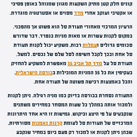
קונים חלק קטן מתיק השקעות מגוון שמנוהל באופן פסיבי
או אקטיבי ועוקב אחרי
מדד
מסוים או אסטרטגיה מוגדרת.
הרעיון המרכזי מאחורי תעודת סל הוא פשוט אך מהפכני.
במקום לקנות עשרות או מאות מניות בנפרד, דבר שדורש
סכומים גדולים ו
עמלות
רבות, משקיע יכול לקנות תעודת
סל אחת ובכך לקבל חשיפה לסל שלם של נכסים. למשל,
תעודת סל על
מדד תל אביב 35
מאפשרת למשקיע להחזיק
בעקיפין את כל 35 המניות המובילות ב
בורסה הישראלית
,
והכל באמצעות רכישה פשוטה של תעודה אחת.
התעודה נסחרת בבורסה בדיוק כמו מניה רגילה. ניתן לקנות
ולמכור אותה במהלך כל שעות המסחר במחירים משתנים
שנקבעים על פי היצע וביקוש. גמישות זו היא אחד היתרונות
המרכזיים של תעודות סל לעומת
קרנות נאמנות
מסורתיות,
שבהן ניתן לקנות או למכור רק פעם ביום במחיר שנקבע