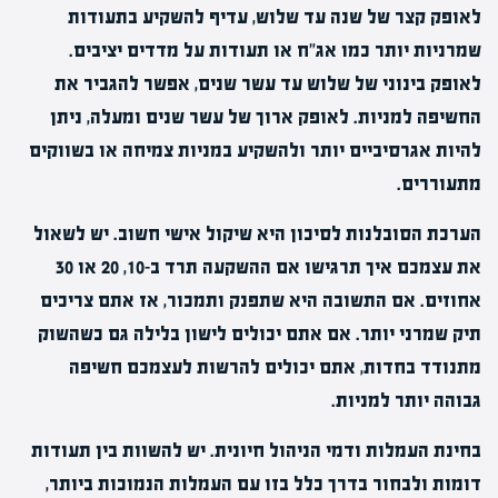
לאופק קצר של שנה עד שלוש, עדיף להשקיע בתעודות
שמרניות יותר כמו אג"ח או תעודות על מדדים יציבים.
לאופק בינוני של שלוש עד עשר שנים, אפשר להגביר את
החשיפה למניות. לאופק ארוך של עשר שנים ומעלה, ניתן
להיות אגרסיביים יותר ולהשקיע במניות צמיחה או בשווקים
מתעוררים.
הערכת הסובלנות לסיכון היא שיקול אישי חשוב. יש לשאול
את עצמכם איך תרגישו אם ההשקעה תרד ב-10, 20 או 30
אחוזים. אם התשובה היא שתפנק ותמכור, אז אתם צריכים
תיק שמרני יותר. אם אתם יכולים לישון בלילה גם כשהשוק
מתנודד בחדות, אתם יכולים להרשות לעצמכם חשיפה
גבוהה יותר למניות.
בחינת העמלות ודמי הניהול חיונית. יש להשוות בין תעודות
דומות ולבחור בדרך כלל בזו עם העמלות הנמוכות ביותר,