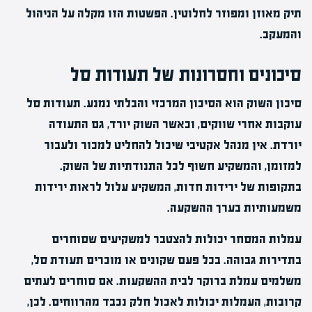
תיק מאוזן ומפוזר לחלוטין. הפשטות הזו מקלה על הניהול
והמעקב.
סיכונים וחסרונות של תעודות סל
סיכון השוק הוא הסיכון המרכזי והבלתי נמנע. תעודות סל
עוקבות אחרי שווקים, וכאשר השוק יורד, גם התעודה
יורדת. אין מנהל אקטיבי שיכול להחליט למכור ולעבור
למזומן, והמשקיע חשוף לכל התנודתיות של השוק.
בתקופות של ירידות חדות, המשקיע עלול לראות ירידות
משמעותיות בערך ההשקעה.
עמלות המסחר יכולות להצטבר למשקיעים שסוחרים
בתדירות גבוהה. בכל פעם שקונים או מוכרים תעודת סל,
משלמים עמלת ברוקר לבית ההשקעות. אם סוחרים לעתים
קרובות, העמלות יכולות לאכול חלק נכבד מהרווחים. לכן,