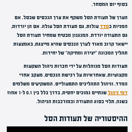
בסוף יום המסחר.
הערך של תעודת הסל משקף את ערך הנכסים שבסל. אם
המניות ב
מדד
עולות, גם תעודת הסל עולה. אם הן יורדות,
גם התעודה יורדת. המנגנון מבטיח שמחיר תעודת הסל
יישאר קרוב מאוד לערך הנכסים שהיא מייצגת, באמצעות
תהליך המכונה "יצירה ומחיקה" של יחידות.
תעודות הסל מנוהלות על ידי חברות ניהול השקעות
מקצועיות, שאחראיות על רכישת הנכסים, מעקב אחרי
המדד, וניהול התהליכים התפעוליים. המשקיעים משלמים
דמי ניהול
שנתיים נמוכים יחסית, בדרך כלל בין 0.1 ל-1 אחוז
בשנה, תלוי בסוג התעודה ובמורכבות הניהול.
ההיסטוריה של תעודות הסל