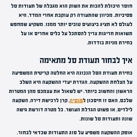
חוסר היכולת להכות את השוק הוא מגבלה של תעודות סל
פסיביות. מכיוון שהתעודה רק עוקבת אחרי המדד, היא
לעולם לא תציג ביצועים טובים יותר ממנו. משקיע שמחפש
תשואות חריגות צריך להסתכל על כלים אחרים או על
בחירת מניות בודדות.
איך לבחור תעודת סל מתאימה
בחירת תעודת הסל הנכונה היא החלטה קריטית המשפיעה
על הצלחת ההשקעה. הגדרת יעדי ההשקעה היא השלב
הראשון והחשוב ביותר. יש לשאול את עצמכם מהן המטרות
שלכם, האם זו חיסכון ל
פנסיה
, קרן לרכישת דירה, השקעה
לילדים, או פשוט הגדלת העושר. כל מטרה דורשת גישה
שונה ותעודות סל שונות.
אופק ההשקעה משפיע על סוג התעודות שכדאי לבחור.