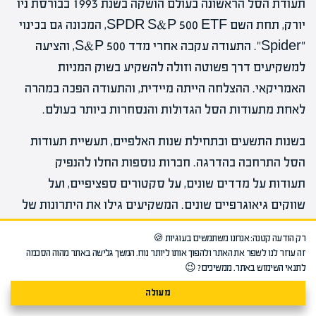
תעודת הסל הראשונה בעולם הושקה בשנת 1993 בבורסת ניו
יורק, תחת השם SPDR S&P 500 ETF, המכונה גם בכינוי
"Spider". התעודה עקבה אחרי מדד S&P 500, והציעה
למשקיעים דרך פשוטה וזולה להשקיע בשוק המניות
האמריקאי. ההצלחה הייתה מיידית, והתעודה הפכה במהרה
לאחת מתעודות הסל הגדולות והנסחרות ביותר בעולם.
בשנות התשעים ובתחילת שנות האלפיים, תעשיית תעודות
הסל התרחבה בהדרגה. חברות נוספות החלו להנפיק
תעודות על מדדים שונים, על סקטורים ספציפיים, ועל
שווקים גיאוגרפיים שונים. המשקיעים גילו את היתרונות של
כלי ההשקעה הזה, והביקוש גדל באופן מתמיד.
רק הודעה קטנה: אנחנו משתמשים בעוגיות 🍪
זה עוזר לנו לשפר את האתר ולהפוך אותו ליותר נוח. המשך גלישה באתר מהוה הסכמה
המהפכה האמיתית החלה בסוף שנות האלפיים הראשונות.
לתנאי השימוש באתר. ממשיכים? 😉
תעודות הסל החלו להתרחב מעבר למניות ולכסות אג"ח,
מעולה
סחורות, מטבעות, נדל"ן ונכסים אקזוטיים נוספים. פיתוחים