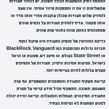
התאמה לתיק ההשקעות הכולל חשובה. יש לבחור תעודות
שמשלימות זו את זו ומספקות פיזור אמיתי. אין טעם
להחזיק שלוש תעודות שכולן עוקבות אחרי אותו מדד או
אותו סקטור. עדיף להחזיק תעודות על נכסים שונים
שמתנהגים באופן שונה בתנאי שוק שונים.
בדיקת המוניטין של מנפיק התעודה היא שיקול נוסף.
חברות גדולות ומבוססות כמו BlackRock, Vanguard
או State Street בעולם, או מיטב דש, פסגות או הראל
בישראל, מציעות אמינות וניסיון. תעודות של מנפיקים
קטנים עלולות להיות בעייתיות יותר.
קריאת תשקיף התעודה והמסמכים המשפטיים, אף שזה
משעמם, חשובה. התשקיף מכיל מידע קריטי על מטרת
התעודה, הסיכונים, העמלות והמגבלות. קריאה זהירה יכולה
למנוע הפתעות לא נעימות בעתיד.