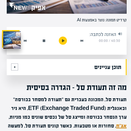
קרדיט תמונה: נוצר באמצעות AI
האזנה לכתבה:
00:00
/
40:30
תוכן עניינים
מה זה תעודת סל – הגדרה בסיסית
תעודת סל, המכונה בעברית גם "תעודה למסחר בבורסה"
ובאנגלית ETF (Exchange Traded Fund), היא ניר
ערך הנסחר בבורסה ומייצג סל של נכסים שונים כמו מניות,
אג"ח
, סחורות או מטבעות. כאשר קונים תעודת סל, למעשה