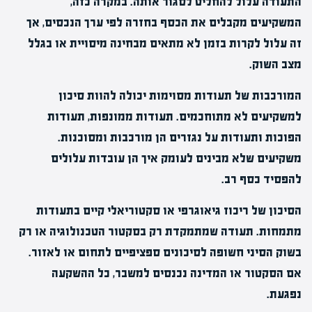
התעודה עלול להחליט לסגור אותה. במקרה כזה,
המשקיעים מקבלים את הכסף בחזרה לפי ערך הנכסים, אך
זה עלול לקרות בזמן לא מתאים מבחינה מיסויית או בגלל
מצב השוק.
המורכבות של תעודות מסוימות יכולה להוות סיכון
למשקיעים לא מתוחכמים. תעודות ממונפות, תעודות
הפוכות ותעודות על נגזרים הן מורכבות ומסוכנות.
משקיעים שלא מבינים לעומק איך הן עובדות עלולים
להפסיד כסף רב.
הסיכון של ריכוז גיאוגרפי או סקטוריאלי קיים בתעודות
מתמחות. תעודה שמתמקדת רק בסקטור הטכנולוגיה או רק
בשוק הסיני חשופה לסיכונים ספציפיים לתחום או לאזור.
אם הסקטור או המדינה נכנסים למשבר, כל ההשקעה
נפגעת.