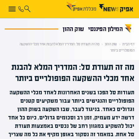
קראת 0% מתוך הכתבה
המילון הפיננסי
שוק ההון
דף הבית
‹
שוק ההון
‹
מה זה תעודת סל: המדריך המלא להבנת אחד מכלי ההשקעה
הפופולריים ביותר
מה זה תעודת סל: המדריך המלא להבנת
אחד מכלי ההשקעה הפופולריים ביותר
תעודות סל הפכו בשנים האחרונות לאחד מכלי ההשקעה
הפופולריים והנגישים ביותר עבור משקיעים קטנים
וגדולים כאחד. בניגוד לעבר, שבו השקעה בשוק ההון
דרשה ידע מעמיק, זמן רב וסכומים גדולים, כיום כל אחד
יכול להשקיע במגוון רחב של נכסים באמצעות תעודת
סל אחת. במאמר זה נסקור באופן מקיף את כל מה שצריך