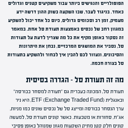
הפופולריים והנגישים ביותר עבור משקיעים קטנים וגדולים
כאחד. בניגוד לעבר, שבו השקעה בשוק ההון דרשה ידע
מעמיק, זמן רב וסכומים גדולים, כיום כל אחד יכול להשקיע
במגוון רחב של נכסים באמצעות תעודת סל אחת. במאמר
זה נסקור באופן מקיף את כל מה שצריך לדעת על תעודות
סל, נסביר את המושגים המרכזיים, נבחן את היתרונות
והסיכונים, ונעזור לכם להבין איך לבחור ולהשקיע בתעודות
סל בצורה חכמה.
מה זה תעודת סל – הגדרה בסיסית
תעודת סל, המכונה בעברית גם "תעודה למסחר בבורסה"
ובאנגלית ETF (Exchange Traded Fund), היא ניר
ערך הנסחר בבורסה ומייצג סל של נכסים שונים כמו מניות,
אג"ח, סחורות או מטבעות. כאשר קונים תעודת סל, למעשה
קונים חלק קטן מתיק השקעות מגוון שמנוהל באופן פסיבי