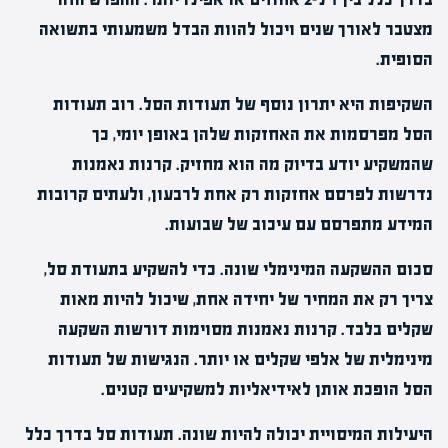
מצטבר לאורך שנים ויכול להוות הבדל משמעותי בתשואה
הסופית.
השקיפות היא יתרון נוסף של תעודות הסל. רוב תעודות
הסל מפרסמות את האחזקות שלהן באופן יומי, כך
שהמשקיע יודע בדיוק מה הוא מחזיק. קרנות נאמנות
נדרשות לפרסם אחזקות רק אחת לרבעון, ולעתים קרובות
המידע מתפרסם עם עיכוב של שבועות.
סכום ההשקעה המינימלי שונה. כדי להשקיע בתעודת סל,
צריך רק את המחיר של יחידה אחת, שיכול להיות מאות
שקלים בלבד. קרנות נאמנות מסוימות דורשות השקעה
מינימלית של אלפי שקלים או יותר. הנגישות של תעודות
הסל הופכת אותן לאידיאליות למשקיעים קטנים.
היעילות המיסויית יכולה להיות שונה. תעודות סל בדרך כלל