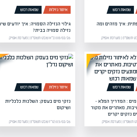
שמאות רכוש
איתור נזילות
שמאות רכוש
תית: איך מזהים ומה
גילוי הנזילה הסמויה: איך יודעים שי
נזילה סמויה בבית?
08/02/26 (כ״א שבט תשפ״ו) | מערכת אפיק
שמאות רכוש
איתור נזילות
שמאות רכוש
מים : המדריך המלא –
נזקי מים בעסק: השלכות כלכליות
יבות, מאתרים את מקור
ושיקום
ם נזקים יקרים
03/02/26 (ט״ז שבט תשפ״ו) | מערכת אפיק