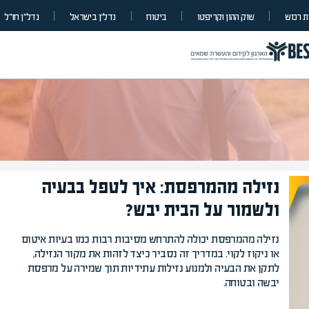
 רכוש
שוק ההון וקריפטו
ביטוח
נדל”ן בישראל
נדל״ן חו״ל
נזילה מהמרפסת: איך לטפל בבעיה
ולשמור על הבית יבש?
המרצים המובי
נזילה מהמרפסת יכולה להתרחש מסיבות רבות כמו בעיות איטום
מחכים לכם בא
או ניקוז לקוי. במדריך זה נסביר כיצד לזהות את מקור הנזילה,
לתקן את הבעיה ולמנוע נזילות עתידיות תוך שמירה על מרפסת
הקריירה החדשה שלך מעבר 
יבשה ובטוחה.