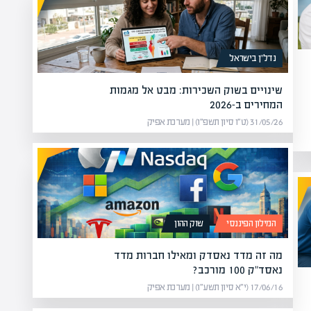
נדל”ן בישראל
שינויים בשוק השכירות: מבט אל מגמות
המחירים ב-2026
31/05/26 (ט״ו סיון תשפ״ו) | מערכת אפיק
המילון הפיננסי
שוק ההון
מה זה מדד נאסדק ומאילו חברות מדד
נאסד"ק 100 מורכב?
17/06/16 (י״א סיון תשע״ו) | מערכת אפיק