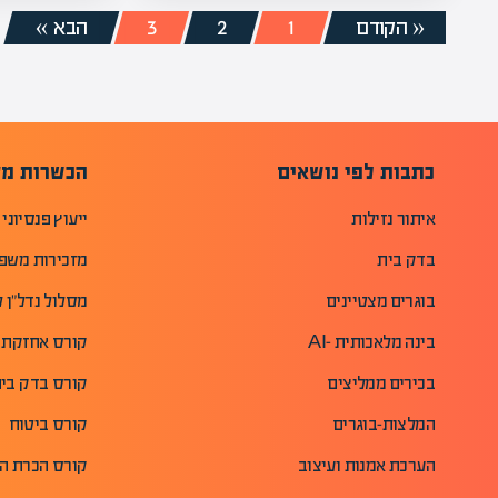
« הקודם
1
2
3
הבא »
כתבות לפי נושאים
הכשרות מק
איתור נזילות
ייעוץ פנסיוני
בדק בית
מזכירות משפ
בוגרים מצטיינים
מסלול נדל"ן ל
בינה מלאכותית -AI
קורס אחזקת 
בכירים ממליצים
קורס בדק בית 
המלצות-בוגרים
קורס ביטוח
הערכת אמנות ועיצוב
קורס הכרת ה