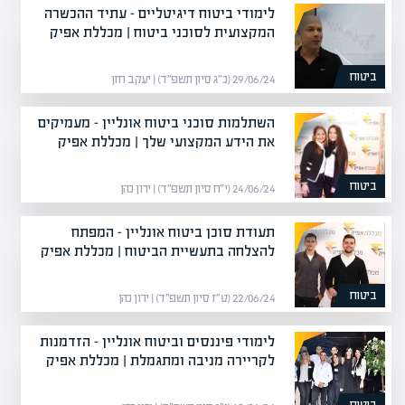
לימודי ביטוח דיגיטליים – עתיד ההכשרה
המקצועית לסוכני ביטוח | מכללת אפיק
ביטוח
29/06/24 (כ״ג סיון תשפ״ד) | יעקב חזן
השתלמות סוכני ביטוח אונליין – מעמיקים
את הידע המקצועי שלך | מכללת אפיק
ביטוח
24/06/24 (י״ח סיון תשפ״ד) | ירון כהן
תעודת סוכן ביטוח אונליין – המפתח
להצלחה בתעשיית הביטוח | מכללת אפיק
ביטוח
22/06/24 (ט״ז סיון תשפ״ד) | ירון כהן
לימודי פיננסים וביטוח אונליין – הזדמנות
לקריירה מניבה ומתגמלת | מכללת אפיק