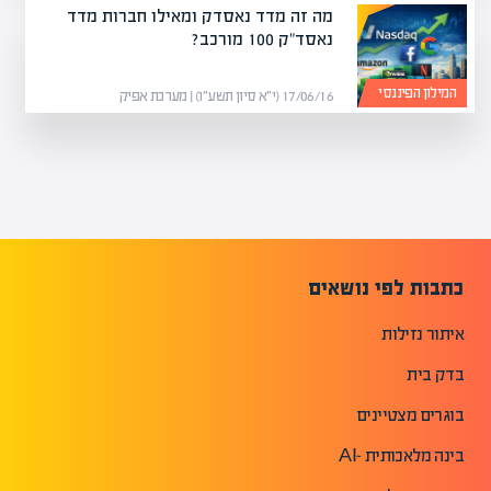
מה זה מדד נאסדק ומאילו חברות מדד
נאסד"ק 100 מורכב?
המילון הפיננסי
17/06/16 (י״א סיון תשע״ו) | מערכת אפיק
כתבות לפי נושאים
איתור נזילות
בדק בית
בוגרים מצטיינים
בינה מלאכותית -AI