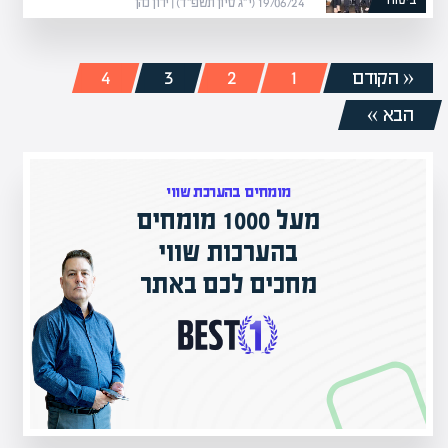
ביטוח
19/06/24 (י״ג סיון תשפ״ד) | ירון כהן
« הקודם
1
2
3
4
הבא »
מומחים בהערכת שווי
מעל 1000 מומחים
ם בישראל
בהערכות שווי
ק אקדמי
מחכים לכם באתר