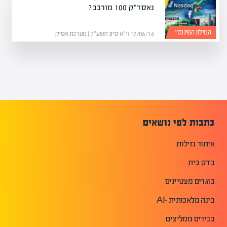
נאסד"ק 100 מורכב?
המילון הפיננסי
17/06/16 (י״א סיון תשע״ו) | מערכת אפיק
כתבות לפי נושאים
איתור נזילות
בדק בית
בוגרים מצטיינים
בינה מלאכותית -AI
בכירים ממליצים