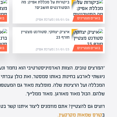
ביקורות על מכללת אפיק: מה
הסטודנטים חושבים?
בוגרים מצטיינים
בוג
05/01/26 | מערכת אפיק
איציק יצחקי, סטודנט מצטיין
חורף 23
בוגרים מצטיינים
בוג
31/01/23 | מערכת אפיק
“המרצים טובים. הצוות האדמיניסטרטיבי הוא נחמד ונע
ניגשתי לארבע בחינות באותו סמסטר, ואת כולן עברתי ב
המכללה ועל הרצינות שלה. מומלצת מאוד גם המעטפת ש
שלהם. הכול מאוד מאורגן. מאוד ממליץ
“
.
רוצים גם להצטיין? אתם מוזמנים ליצור איתנו קשר בט
ב
קורס שמאות מקרקעין.