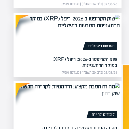
07/08/26 (כ״ד אב תשפ״ו) | מערכת אפיק
מטבעות דיגיטליים
שוק הקריפטו ב-2026: ריפל (XRP)
במוקד ההתעניינות
05/08/26 (כ״ב אב תשפ״ו) | מערכת אפיק
לימודים וקריירה
מה זה הסבת מקצוע: הזדמנויות לקריירה