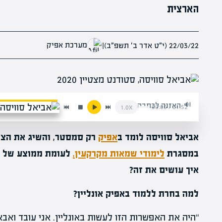
הארצית
מערכת אפיק
22/03/22 (י״ט אדר ב׳ תשפ״ב)
|
האזנה לכתבה:
00:00
/
01:52
1.0x
אביאל סוויסה לומד ב
אפיק
במסגרת
לימודי שמאות מקרקעין,
איך עושים את זה?
למה בחרת ללמוד באפיק אונליין?
“היה את האפשרות הזו לעשות באונליין. אני עובד ואב