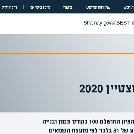
 רכוש
שוק ההון וקריפטו
ביטוח
נדל”ן בישראל
נדל״ן חו״ל
ן 2020
אביאל סוויסה לומד באפיק רק סמסטר, והשיג את הציון המושלם 100 בקורס תכנון ובנייה
א’, במסגרת לימודי שמאות מקרקעין, לעומת ממוצע של 81 בלבד לפי מועצת השמאים