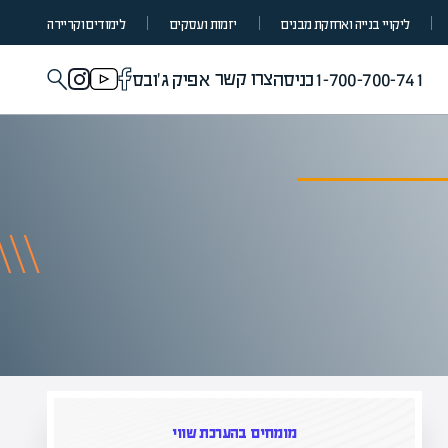
ליקויי בנייה ואחזקת מבנים
יזמות ועסקים
לימודים וקריירה
צרו קשר
1-700-700-741
כניסה
אפיק ג'ובס
מומחים בהערכת שווי