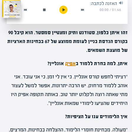
האזנה לכתבה:
00:00
/
01:46
זהו איתן כלפון, סטודנט ותיק ומצטיין סמסטר. הוא קיבל 90
בקורס הנדסת בניין לעומת ממוצע של 67 בבחינות הארציות
של מועצת השמאים.
איתן, למה בחרת ללמוד ב
אפיק
אונליין?
“רציתי לחפש קורס אונליין. כי אין לי זמן, כי אני עובד. אני
אוהב ללמוד מרחוק. יש הרבה יתרונות, אפשר למשל לעצור
מתי שאתה רוצה ולקלוט יותר טוב. באותה תקופה אפיק היו
היחידים שהציעו לימודי שמאות אונליין”.
איך הלימודים ענו על הציפיות?
“מעולה. מבחינת חומרי הלימוד, ההצלחה בבחינות, המרצים,