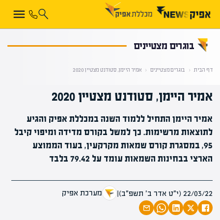
קראת 0% מתוך הכתבה
בוגרים מצטיינים
דף הבית
‹
בוגרים מצטיינים
‹
אמיר היימן, סטודנט מצטיין 2020
אמיר היימן, סטודנט מצטיין 2020
אמיר היימן התחיל ללמוד השנה במכללת אפיק והגיע
לתוצאות מרשימות. כך למשל בקורס מדידה ומיפוי קיבל
95, במסגרת קורס שמאות מקרקעין, בעוד הממוצע
הארצי בבחינות השמאות עומד על 79.42 בלבד
מערכת אפיק
22/03/22 (י״ט אדר ב׳ תשפ״ב)
|