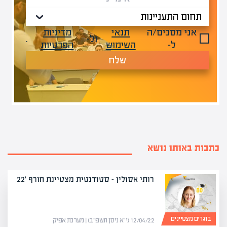
אני מסכים/ה
תנאי
מדיניות
ול-
.
ל-
השימוש
הפרטיות
שלח
כתבות באותו נושא
רותי אסולין – סטודנטית מצטיינת חורף '22
בוגרים מצטיינים
12/04/22 (י״א ניסן תשפ״ב) | מערכת אפיק