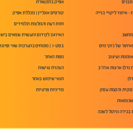
מבנים
אפיק בתקשורת
- איתור ליקויי בנייה
קורסים אונליין | מכללת אפיק
חוות דעת והמלצות תלמידים
מחשב
האירגון לקידום והעשרת שמאים ביש
איתור של נזקי מים
בסט-1 | מומחים בהערכות שווי ופיננסים
ומנות ועיצוב
מפת האתר
נדלן ארצות ארה"ב
הצהרת נגישות
לן
תנאי שימוש באתר
עסקית והקמת עסק
מדיניות פרטיות
שכנתאות
 בכירה וניהול לשכה