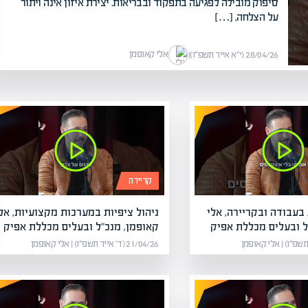
סיפוק מובילה לפגיעה בתפקוד ובבריאות. יצירת איזון אינה ויתור
על הצלחה, […]
אלי קאופמן
28/04/26 (י״א אייר תשפ״ו)
|
קריירה
בעבודה ובקריירה, אלי
ניהול ציפיות במערכות מקצועיות, אל
ל ובעלים מכללת אפיק
קאופמן, מנכ"ל ובעלים מכללת אפיק
21/04/26 (ד׳ אייר תשפ״ו) | אלי קאופמן