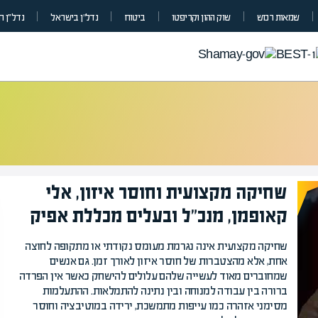
שמאות רכוש
שוק ההון וקריפטו
ביטוח
נדל”ן בישראל
נדל״ן ח
שחיקה מקצועית וחוסר איזון, אלי
קאופמן, מנכ"ל ובעלים מכללת אפיק
שחיקה מקצועית אינה נגרמת מעומס נקודתי או מתקופה לחוצה
אחת, אלא מהצטברות של חוסר איזון לאורך זמן. גם אנשים
שמחוברים מאוד לעשייה שלהם עלולים להישחק כאשר אין הפרדה
ברורה בין עבודה למנוחה ובין נתינה להתמלאות. ההתעלמות
מסימני אזהרה כמו עייפות מתמשכת, ירידה במוטיבציה וחוסר