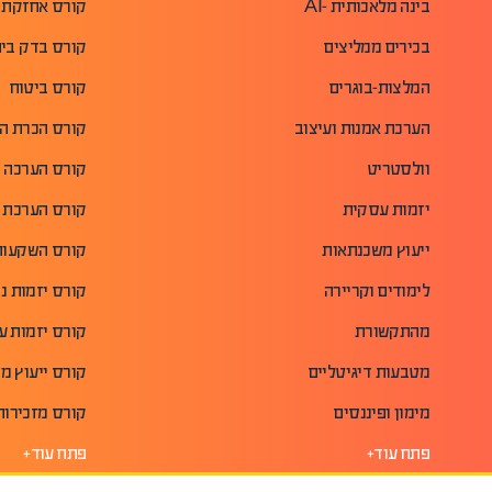
בינה מלאכותית -AI
קורס אחזקת 
בכירים ממליצים
קורס בדק בית 
המלצות-בוגרים
קורס ביטוח
הערכת אמנות ועיצוב
קורס הכרת ה
וולסטריט
קורס הערכה ו
יזמות עסקית
קורס הערכת א
ייעוץ משכנתאות
קורס השקעות 
לימודים וקריירה
קורס יזמות נד
מהתקשורת
קורס יזמות 
מטבעות דיגיטליים
קורס ייעוץ מ
מימון ופיננסים
קורס מזכירות
פתח עוד+
פתח עוד+