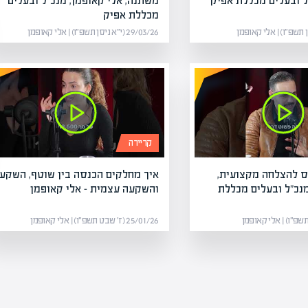
ל ובעלים מכללת אפיק
משתנה, אלי קאופמן, מנכ"ל ובעלים
מכללת אפיק
29/03/26 (י״א ניסן תשפ״ו) | אלי קאופמן
קריירה
 להצלחה מקצועית,
איך מחלקים הכנסה בין שוטף, השקע
מנכ"ל ובעלים מכללת
והשקעה עצמית – אלי קאופמן
25/01/26 (ז׳ שבט תשפ״ו) | אלי קאופמן