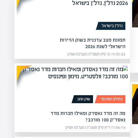
נדל”ן בישראל
תמונת מצב עדכנית בשוק הדירות
הישראלי לשנת 2026
19/05/26 (ג׳ סיון תשפ״ו) | מערכת אפיק
המילון הפיננסי
שוק ההון
מה זה מדד נאסדק ומאילו חברות מדד
נאסד"ק 100 מורכב?
17/06/16 (י״א סיון תשע״ו) | מערכת אפיק