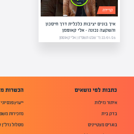
קריירה
איך בונים יציבות כלכלית דרך חיסכון
והשקעה נכונה – אלי קאופמן
22/01/26 (ד׳ שבט תשפ״ו) | אלי קאופמן
כתבות לפי נושאים
הכשרות מק
איתור נזילות
ייעוץ פנסיוני
בדק בית
מזכירות משפ
בוגרים מצטיינים
מסלול נדל"ן ל