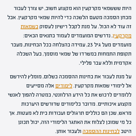
היות שששמאי מקרקעין הוא מקצוע חשוב, יש צורך לעבור
מבחן הסמכה מטעם הלשכה כדי להיות שמאי מקרקעין. אבל
זה עוד לא הכול. על מנת לקבל רישיון לעסוק
בשמאות
מקרקעין
, נדרשים המועמדים לעמוד בתנאים הבאים:
מועמדים מעל גיל 23, עמידה בהצלחה בכל הבחינות, מעבר
תקופת התמחות במשרדו של שמאי מוסמך, בעל השכלה
אקדמית וללא עבר פלילי.
על מנת לעבור את בחינות ההסמכה בשלום, מומלץ להירשם
אל לימודי שמאות מקרקעין.
לימודים
אלה מסייעים
ללומדים לרכוש את כל הידע הרלוונטי, במטרה להפוך לאנשי
מקצוע איכותיים. מדובר בלימודים שדורשים היערכות
מראש, שכן הם כוללים תרגולים ועבודות בית לא מעטות. אך
כל מי שמוכן לצלוח את האתגר הלימודי הזה, יכול תכונן
היטב
לבחינות ההסמכה
ולעבור אותן.