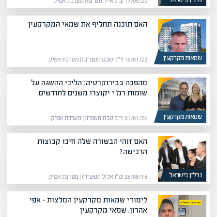
17/05/20 (כ״ג אייר תש״פ) | מערכת אפיק
האם תוכנה תחליף את שמאי המקרקעין
שמאות מקרקעין
16/01/22 (י״ד שבט תשפ״ב) | מערכת אפיק
מהפכה בבירוקרטיה: הליכי ההשגה על
שומות רמ"י יקוצרו משנים לחודשים
שמאות מקרקעין
01/01/26 (י״ב טבת תשפ״ו) | מערכת אפיק
האם זוהי הבשורה שלה חיכו קבוצות
הרכישה?
נדל”ן בישראל
26/08/18 (ט״ו אלול תשע״ח) | מערכת אפיק
לימודי שמאות מקרקעין המלצות – אפי
אהרון, שמאי מקרקעין