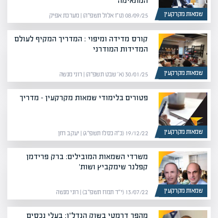
המתאימה
שמאות מקרקעין
08/09/25 (ט״ו אלול תשפ״ה) | מערכת אפיק
קורס מדידה ומיפוי : המדריך המקיף לעולם
המדידות המודרני
שמאות מקרקעין
30/01/25 (א׳ שבט תשפ״ה) | רוני מנשה
פטורים בלימודי שמאות מקרקעין – מדריך
שמאות מקרקעין
19/12/22 (כ״ה כסלו תשפ״ג) | יעקב חזן
משרדי השמאות המובילים: ברק פרידמן
קפלנר שימקביץ ושות'
שמאות מקרקעין
13/07/22 (י״ד תמוז תשפ״ב) | רוני מנשה
מהפך דרמטי בשוק הנדל"ן: בעלי נכסים