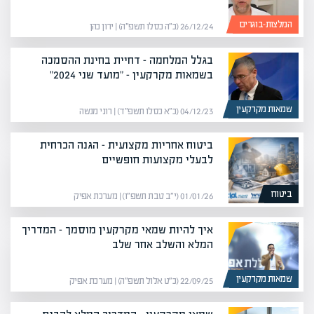
המלצות-בוגרים
26/12/24 (כ״ה כסלו תשפ״ה) | ירון כהן
בגלל המלחמה – דחיית בחינת ההסמכה
בשמאות מקרקעין – "מועד שני 2024"
שמאות מקרקעין
04/12/23 (כ״א כסלו תשפ״ד) | רוני מנשה
ביטוח אחריות מקצועית – הגנה הכרחית
לבעלי מקצועות חופשיים
ביטוח
01/01/26 (י״ב טבת תשפ״ו) | מערכת אפיק
איך להיות שמאי מקרקעין מוסמך – המדריך
המלא והשלב אחר שלב
שמאות מקרקעין
22/09/25 (כ״ט אלול תשפ״ה) | מערכת אפיק