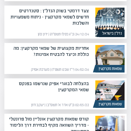
צעד דרמטי בשוק הנדל"ן : סטנדרטים
חדשים לשמאי מקרקעין – ניתוח משמעויות
והשלכות
נדל”ן בישראל
24/12/24 (כ״ג כסלו תשפ״ה) | ירון כהן
אחריות מקצועית של שמאי מקרקעין: מה
כוללת וכיצד להבטיח אמינות?
שמאות מקרקעין
04/02/26 (י״ז שבט תשפ״ו) | מערכת אפיק
בהצלחה לבוגרי אפיק שנרשמו בפנקס
שמאי המקרקעין
שמאות מקרקעין
02/03/22 (כ״ט אדר א׳ תשפ״ב) | יעקב חזן
קורס שמאות מקרקעין אונליין מול פרונטלי
– מדריך השוואה מקיף לבחירת דרך הלימוד