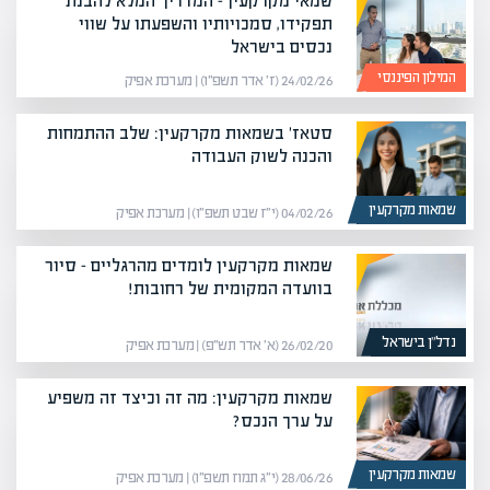
שמאי מקרקעין – המדריך המלא להבנת
תפקידו, סמכויותיו והשפעתו על שווי
נכסים בישראל
המילון הפיננסי
24/02/26 (ז׳ אדר תשפ״ו) | מערכת אפיק
סטאז' בשמאות מקרקעין: שלב ההתמחות
והכנה לשוק העבודה
שמאות מקרקעין
04/02/26 (י״ז שבט תשפ״ו) | מערכת אפיק
שמאות מקרקעין לומדים מהרגליים – סיור
בוועדה המקומית של רחובות!
נדל”ן בישראל
26/02/20 (א׳ אדר תש״פ) | מערכת אפיק
שמאות מקרקעין: מה זה וכיצד זה משפיע
על ערך הנכס?
שמאות מקרקעין
28/06/26 (י״ג תמוז תשפ״ו) | מערכת אפיק