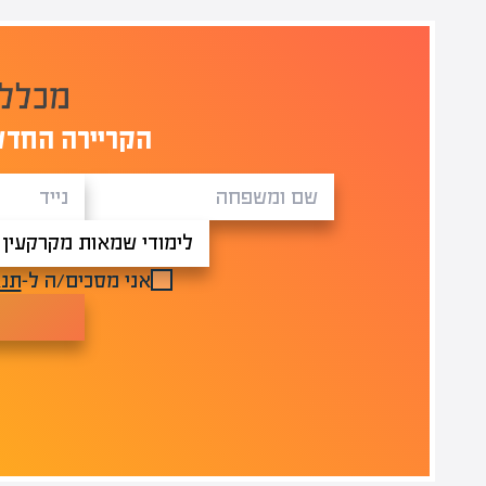
הקריירה החדש
אני מסכים/ה ל-
תנא