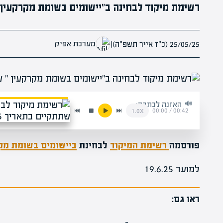
רשימת מיקוד לבחינה ב"יישומים בשומת מקרקעין " שתתק
מערכת אפיק
25/05/25 (כ״ז אייר תשפ״ה)
|
האזנה לכתבה:
00:00
/
00:42
1.0x
פורסמה
רשימת המיקוד
לבחינת
ביישומים בשומת מק
למועד 19.6.25
ראו גם: