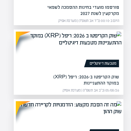
פורסמו מועדי בחינות ההסמכה לשמאי
מקרקעין לשנת 2027
היום ב-00:10 (כ״ד אב תשפ״ו) | מערכת אפיק
מטבעות דיגיטליים
שוק הקריפטו ב-2026: ריפל (XRP)
במוקד ההתעניינות
05/08/26 (כ״ב אב תשפ״ו) | מערכת אפיק