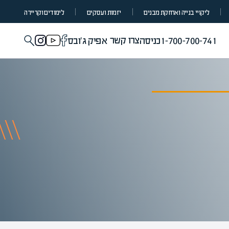
ליקויי בנייה ואחזקת מבנים
יזמות ועסקים
לימודים וקריירה
צרו קשר
1-700-700-741
כניסה
אפיק ג'ובס