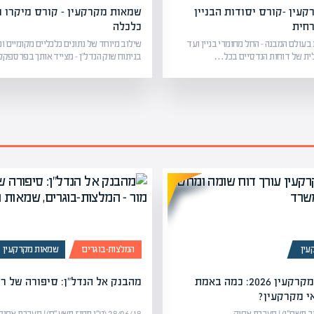
עין -קורס יסודות הבניין
שמאות מקרקעין – קורס מיקרו ו
רחית
כלכלה
עולם המבנה – החל מחומרי בניין ועד
שילוב מיוחד של נתונים כלכליים מקומיים וכ
ית של דוחות הנדסיים בכל…
בניתוח שוק הנדל”ן – מצייד אותך בפרספ
עין
המלצות-בוגרים
שמאות מקרקעין
שכר שמאי מקרקעין 2026: כמה באמת
מהבנק אל הנדל"ן: סיפורה של רח
י מקרקעין?