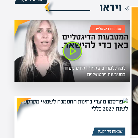
וידאו
מטבעות דיגיטליים
למה ללמוד ביטקוין? | קורס מסחר
במטבעות וירטואליים
שמאות מקרקעין