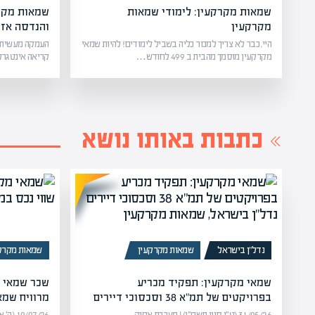
שמאות מקרקעין: לימודי שמאות
שמאות מקרק
מקרקעין
והנדסה אז
היי, כבר לא צריך למכור כליה בשביל לימודים! להיות שמאי
העמקה מעשית ב
מקרקעין מוסמך מהבית ב 499 לחודש…
קריאה אינטגרל
כתבות באותו נושא
נדל”ן בישראל
שמאות מקרקעין
שמאות מקרק
שמאי מקרקעין: תפקיד מכריע
בפרויקטים של תמ"א 38 וסכסוכי דיירים
מרוויח שמא