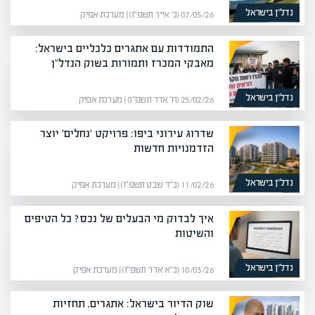
נדל”ן בישראל
07/05/26 (כ׳ אייר תשפ״ו) | מערכת אפיק
התמודדות עם אתגרים כלכליים בישראל:
מאבקי המכרז ותמורות בשוק הנדל"ן
נדל”ן בישראל
25/02/26 (ח׳ אדר תשפ״ו) | מערכת אפיק
שדרוג עירוני ביפו: פרויקט 'נחלים' יוצר
הזדמנויות חדשות
נדל”ן בישראל
11/02/26 (כ״ד שבט תשפ״ו) | מערכת אפיק
איך לבדוק מי הבעלים של נכס? כל הטיפים
והשיטות
נדל”ן בישראל
10/03/26 (כ״א אדר תשפ״ו) | מערכת אפיק
שוק הדיור בישראל: אתגרים, תחזיות