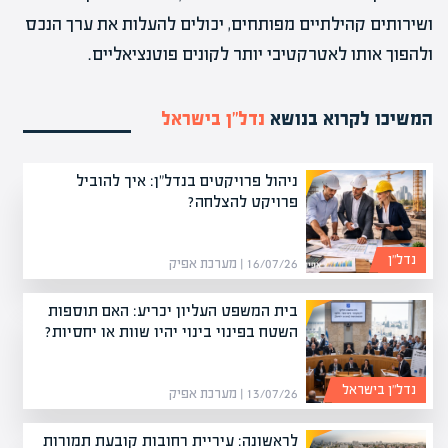
ושירותים קהילתיים מפותחים, יכולים להעלות את ערך הנכס
ולהפוך אותו לאטרקטיבי יותר לקונים פוטנציאליים.
המשיכו לקרוא בנושא
נדל”ן בישראל
ניהול פרויקטים בנדל"ן: איך להוביל
פרויקט להצלחה?
נדל”ן
16/07/26 | מערכת אפיק
בית המשפט העליון יכריע: האם תוספות
השטח בפינוי בינוי יהיו שוות או יחסיות?
נדל”ן בישראל
13/07/26 | מערכת אפיק
לראשונה: עיריית רחובות קובעת תמורות