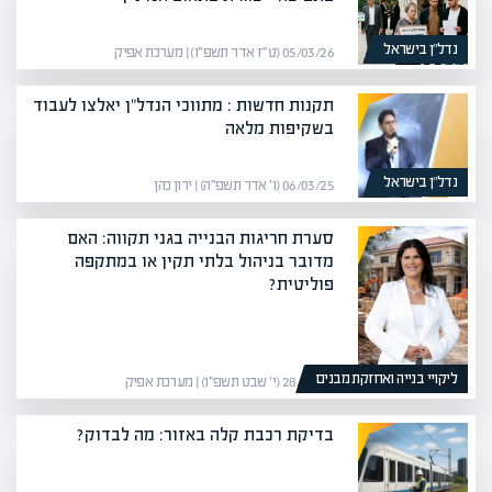
נדל”ן בישראל
05/03/26 (ט״ז אדר תשפ״ו) | מערכת אפיק
תקנות חדשות : מתווכי הנדל"ן יאלצו לעבוד
בשקיפות מלאה
נדל”ן בישראל
06/03/25 (ו׳ אדר תשפ״ה) | ירון כהן
סערת חריגות הבנייה בגני תקווה: האם
מדובר בניהול בלתי תקין או במתקפה
פוליטית?
ליקויי בנייה ואחזקת מבנים
28/01/26 (י׳ שבט תשפ״ו) | מערכת אפיק
בדיקת רכבת קלה באזור: מה לבדוק?