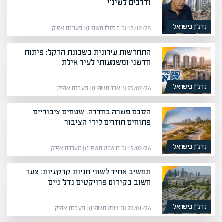
ודרכים לשינוי
נדל”ן בישראל
17/12/25 (כ״ז כסלו תשפ״ו) | מערכת אפיק
התחדשות עירונית בשכונת הדקל: פיתוח
חדשני ומשמעותי לעיר אילת
נדל”ן בישראל
23/02/26 (ו׳ אדר תשפ״ו) | מערכת אפיק
הסכם פשרה בחדרה: שטחים ציבוריים
פתוחים חוזרים לידי הציבור
נדל”ן בישראל
15/02/26 (כ״ח שבט תשפ״ו) | מערכת אפיק
תחשיב אחיד לשווי חניות קרקעיות: צעד
חשוב בקידום פרויקטים נדל"ניים
נדל”ן בישראל
20/01/26 (ב׳ שבט תשפ״ו) | מערכת אפיק