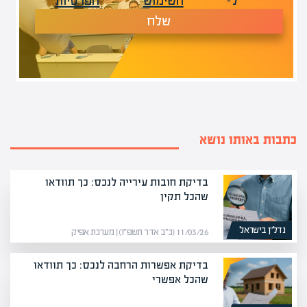
ל-
השימוש
הפרטיות
שלח
כתבות באותו נושא
בדיקת חובות עירייה לנכס: כך תוודאו
שהכל תקין
נדל”ן בישראל
11/03/26 (כ״ב אדר תשפ״ו) | מערכת אפיק
בדיקת אפשרות הרחבה לנכס: כך תוודאו
שהכל אפשרי