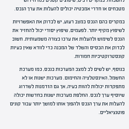
להשבחה. במקרים רבים, שיפוצים קטנים כמו חידוש
מטבחים או חדרי אמבטיה יכולים להעלות את ערך הנכס.
במקרים בהם הנכס במצב רעוע, יש לבדוק את האפשרויות
לשיפוץ מקיף יותר. לפעמים, שיפוץ יסודי יכול להחזיר את
הנכס לשימוש ולהעלות את ערכו בצורה משמעותית. חשוב
לבדוק את הבסיס והשלד של המבנה כדי לוודא שאין בעיות
קונסטרוקטיביות חמורות.
בנוסף, יש לשים לב למצב המערכות בנכס, כמו מערכת
החשמל, האינסטלציה והחימום. מערכות ישנות או לא
מתפקדות יכולות להוות בעיה, אך גם הזדמנות לשדרוג
שיוסיף ערך לנכס. החלפת מערכות ישנות בחדשות יכולה
להעלות את ערך הנכס ולהפוך אותו למושך יותר עבור קונים
פוטנציאליים.