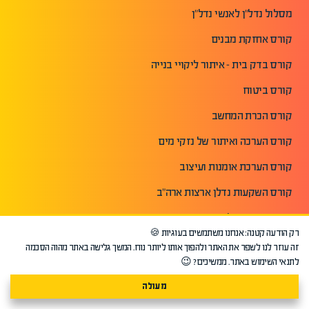
מסלול נדל"ן לאנשי נדל"ן
קורס אחזקת מבנים
קורס בדק בית - איתור ליקויי בנייה
קורס ביטוח
קורס הכרת המחשב
קורס הערכה ואיתור של נזקי מים
קורס הערכת אומנות ועיצוב
קורס השקעות נדלן ארצות ארה"ב
קורס יזמות נדלן
רק הודעה קטנה: אנחנו משתמשים בעוגיות 🍪
קורס יזמות עסקית והקמת עסק
זה עוזר לנו לשפר את האתר ולהפוך אותו ליותר נוח. המשך גלישה באתר מהוה הסכמה
לתנאי השימוש באתר. ממשיכים? 😉
קורס ייעוץ משכנתאות
מעולה
קורס מזכירות בכירה וניהול לשכה