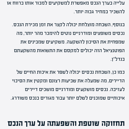
עלייה בערך הנכס מאפשרת למשקיעים למכור אותו ברווח או
להשכיר במחיר גבוה יותר.
בנוסף, השבחה מוצלחת יכולה לקצר את זמן מכירת הנכס.
נכסים משופצים ומודרניים נוטים להימכר מהר יותר, מה
שמפחית את הסיכון להשקעה. משקיעים שמבינים את
הפוטנציאל הזה יכולים למקסם את התשואות מהשקעתם
בנדל"ן.
כמו כן, השבחת נכסים יכולה לשפר את איכות החיים של
הדיירים, מה שמעלה את שביעות רצונם ומקטין את הסיכוי
לעזיבה. נכסים מושקעים ומודרניים מושכים דיירים
איכותיים שמוכנים לשלם יותר עבור מגורים בנכס משודרג.
תחזוקה שוטפת והשפעתה על ערך הנכס