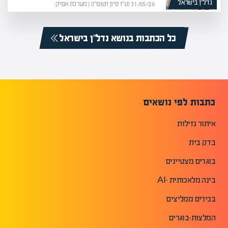
נדל”ן בישראל
31/05/26 (ט״ו סיון תשפ״ו) | מערכת אפיק
כל הכתבות בנושא נדל”ן בישראל
כתבות לפי נושאים
איתור נזילות
בדק בית
בוגרים מצטיינים
בינה מלאכותית -AI
בכירים ממליצים
המלצות-בוגרים