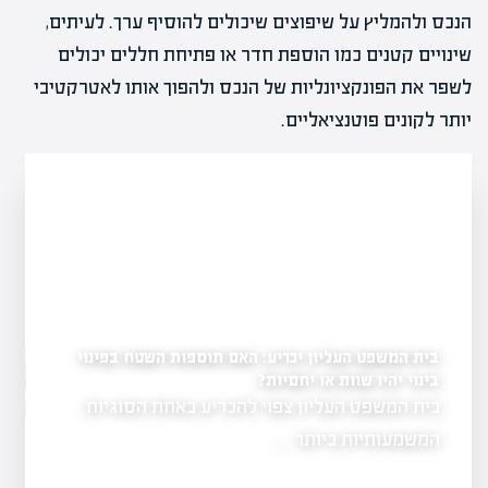
הנכס ולהמליץ על שיפוצים שיכולים להוסיף ערך. לעיתים,
שינויים קטנים כמו הוספת חדר או פתיחת חללים יכולים
לשפר את הפונקציונליות של הנכס ולהפוך אותו לאטרקטיבי
יותר לקונים פוטנציאליים.
בית המשפט העליון יכריע: האם תוספות השטח בפינוי
לראשונה: עיריית רחובו
במתחם ההרס של השוק
בינוי יהיו שוות או יחסיות?
יל פרויקט להצלחה?
בית המשפט העליון צפוי להכריע באחת הסוגיות
שנה לאחר נזקי
ת והבנה של
ברחובות…
המשמעותיות ביותר…